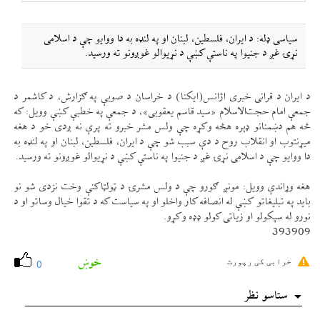
سياسی ډله: د ايران، فلسطين، لبنان او په لنډه به دا ووايو چې د اسلامی
نړۍ غږ د جنيوا په ناستې كښې د نړيوالو غوږونو ته ورسيد.
د ايران د قرانی خبری اژانس(ايكنا) د خراسان د صوبې په ګزارش، د كاشمر د
جمعې امام حجت‌الاسلام «سيد قاسم يعقوبی»، د جمعې په خطبې كښې وويل: كه
څه هم دښمنانو ډېره هڅه وكړه چې ولس مشر خبرو ته پرې نه ږدی خو د هغه
میړنتوب او انقلاب روح د دې سبب شو چې د ايران، فلسطين، لبنان او په لنډه به
دا ووايو چې د اسلامی نړۍ غږ د جنيوا په ناستې كښې د نړيوالو غوږونو ته ورسيد.
هغه وړاندې وويل: مونږ ګورو چې د ولس مشرۍ د ټولټاكنې وخت نزدی شو نو
بايد په تبليغاتو كښې له انصافه كار واخلو او په سياست كه د تقوا خيال وساتو او د
نورو له سپكولو او زياتی كولو ډډه وكړو.
393909
خوښ
خرابی کی رپورٹ
0
ستاسو نظر