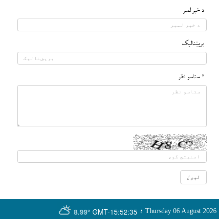
د خبر لمبر
بريښناليک
* ستاسو نظر
GMT-15:52:35
Thursday 06 August 2026
؛
8.99°