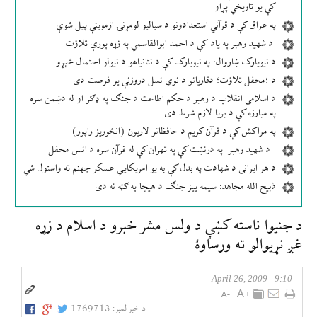
کې یو تاریخي پړاو
په عراق کې د قرآني استعدادونو د سیالیو لومړنۍ ازموینې پیل شوې
د شهید رهبر په یاد کې د احمد ابوالقاسمي په زړه پورې تلاؤت
د نیویارک ښاروال: په نیویارک کې د نتانیاهو د نیولو احتمال څېړو
د ؛محفل تلاؤت؛ دقاریانو د نوي نسل دروزنې یو فرصت دی
د اسلامی انقلاب د رهبر د حکم اطاعت د جنګ په ډګر او له دښمن سره
په مبارزه کې د بریا لازم شرط دی
په مراکش کې د قرآن کریم د حافظانو لاریون (انځوریز راپور)
د شهید رهبر په درنښت کې په تهران کې له قرآن سره د انس محفل
د هر ایرانی د شهادت په بدل کې به یو امریکایي عسکر جهنم ته واستول شي
ذبیح الله مجاهد: سیمه ییز جنګ د هیچا په ګټه نه دی
د جنيوا ناسته كښې د ولس مشر خبرو د اسلام د زړه
غږ نړيوالو ته ورساوۀ
9:10 - April 26, 2009
د خبر لمبر:
1769713