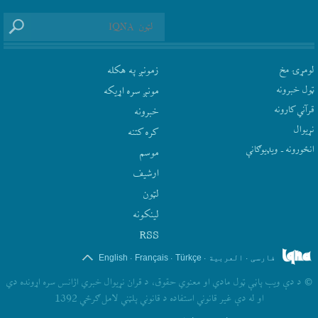
لومړۍ مخ
زمونږ په هکله
ټول خبرونه
مونږ سره اړيکه
قرآني کارونه
‫خبرونه
نړيوال
کره کتنه
انځورونه ـ ویډیوګانې
موسم
ارشيف
لټون
لينکونه
RSS
.
.
.
.
فارسی
العربیة
Türkçe
Français
English
©
د دې ويب پاڼې ټول مادي او معنوي حقوق، د قران نړيوال خبري اژانس سره اړونده دي
او له دې غير قانوني استفاده د قانوني پلټني لامل ګرځي 1392