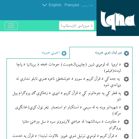
.
.
فارسی
Français
English
د مېزپاسى (ډیسټاپ)
باز
و
بسته
کردن
منو
ډير لیدل شوي خبرونه
اخیرني خبرونه
د اروپا له لومړي شین (چاپېریال‌دوست) جومات څخه د بریتانیا د پاچا
لیدنه(فیلم)
په جده کې د قرآن کریم د سورو د خوشخطئ نادره هنري تابلو نندارې ته
وړاندې شوه
په قطر کې په جوماتونو کې د قرآن کریم د اوړي د زده‌کړې ګډ پروګرام پیل
شو
د شهیدانو وینه به له سیمې د استکبار او استعمار ټغر ټول کړي(ځانګړی
مرکه)
د مقاومت د سیدالشهدا له عبادي لارښوونو سره د سل ورځنئ ملتیا
پروګرام
د قرآن کریم د لومړي ترتیل شوي غږیز تلاوت ثبتیدا؛ د قرآن په خدمت