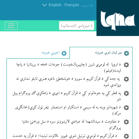
.
.
فارسی
Français
English
د مېزپاسى (ډیسټاپ)
باز
و
بسته
کردن
منو
ډير لیدل شوي خبرونه
اخیرني خبرونه
د اروپا له لومړي شین (چاپېریال‌دوست) جومات څخه د بریتانیا د پاچا
لیدنه(فیلم)
په جده کې د قرآن کریم د سورو د خوشخطئ نادره هنري تابلو نندارې ته
وړاندې شوه
په قطر کې په جوماتونو کې د قرآن کریم د اوړي د زده‌کړې ګډ پروګرام پیل
شو
د شهیدانو وینه به له سیمې د استکبار او استعمار ټغر ټول کړي(ځانګړی
مرکه)
د مقاومت د سیدالشهدا له عبادي لارښوونو سره د سل ورځنئ ملتیا
پروګرام
د قرآن کریم د لومړي ترتیل شوي غږیز تلاوت ثبتیدا؛ د قرآن په خدمت