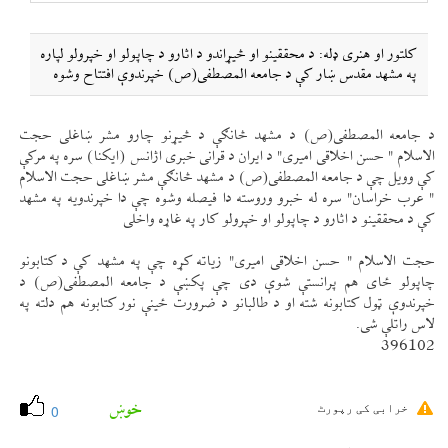
كلتور او هنری ډله: د محققينو او څیړاندو د اثارو د چاپولو او خپرولو لپاره
په مشهد مقدس ښار كې د جامعه المصطفی(ص) خپرندوې افتتاح وشوه
د جامعه المصطفی(ص) د مشهد څانګې د څیړنو چارو مشر ښاغلی حجت
الاسلام " حسن اخلاقی اميری" د ايران د قرانی خبری اژانس (ايكنا) سره په مركې
كې وويل چې د جامعه المصطفی(ص) د مشهد څانګې مشر ښاغلی حجت الاسلام
" عرب خراسان" سره له خبرو وروسته دا فيصله وشوه چې دا خپرندويه په مشهد
كې د محققينو د اثارو د چاپولو او خپرولو كار په غاړه واخلی
حجت الاسلام " حسن اخلاقی اميری" زياته كړه چې په مشهد كې د كتابونو
چاپولو ځای هم پرانستې شوې دی چې پكښې د جامعه المصطفی(ص) د
خپرندوې ټول كتابونه شته او د طالبانو د ضرورت ځينې نور كتابونه هم دلته په
لاس راتلې شی.
396102
خوښ
خرابی کی رپورٹ
0