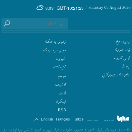
GMT-10:21:23
Saturday 08 August 2026
؛
8.99°
لومړۍ مخ
زمونږ په هکله
ټول خبرونه
مونږ سره اړيکه
قرآني کارونه
‫خبرونه
نړيوال
کره کتنه
انځورونه ـ ویډیوګانې
موسم
ارشيف
لټون
لينکونه
RSS
.
.
.
.
فارسی
العربیة
Türkçe
Français
English
©
د دې ويب پاڼې ټول مادي او معنوي حقوق، د قران نړيوال خبري اژانس سره اړونده دي