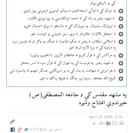
کې یو تاریخي پړاو
په عراق کې د قرآني استعدادونو د سیالیو لومړنۍ ازموینې پیل شوې
د شهید رهبر په یاد کې د احمد ابوالقاسمي په زړه پورې تلاؤت
د نیویارک ښاروال: په نیویارک کې د نتانیاهو د نیولو احتمال څېړو
د ؛محفل تلاؤت؛ دقاریانو د نوي نسل دروزنې یو فرصت دی
د اسلامی انقلاب د رهبر د حکم اطاعت د جنګ په ډګر او له دښمن سره
په مبارزه کې د بریا لازم شرط دی
په مراکش کې د قرآن کریم د حافظانو لاریون (انځوریز راپور)
د شهید رهبر په درنښت کې په تهران کې له قرآن سره د انس محفل
د هر ایرانی د شهادت په بدل کې به یو امریکایي عسکر جهنم ته واستول شي
ذبیح الله مجاهد: سیمه ییز جنګ د هیچا په ګټه نه دی
په مشهد مقدس كې د جامعه المصطفی(ص)
خپرندوې افتتاح وشوه
8:56 - April 29, 2009
د خبر لمبر:
1771423