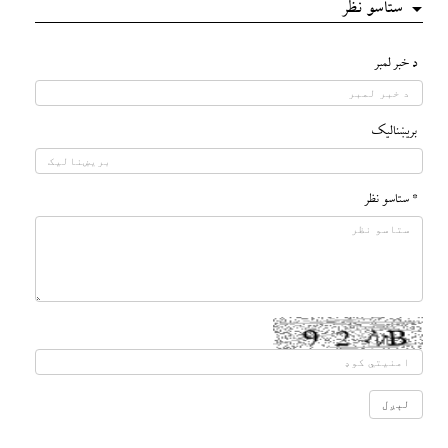
ستاسو نظر
د خبر لمبر
بريښناليک
* ستاسو نظر