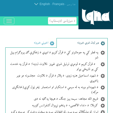
.
.
فارسی
Français
English
د مېزپاسى (ډیسټاپ)
باز
و
بسته
کردن
منو
ډير لیدل شوي خبرونه
اخیرني خبرونه
په قطر کې په جوماتونو کې د قرآن کریم د اوړي د زده‌کړې ګډ پروګرام پیل
شو
د قرآن کریم د لومړي ترتیل شوي غږیز تلاوت ثبتیدا؛ د قرآن په خدمت
کې یو تاریخي پړاو
د شهید اسماعیل هنیه زوی: د پلار د قرآن د تلاوت مجلسونه مو ډېر
یادیږي
د شهیدانو وینه به له سیمې د استکبار او استعمار ټغر ټول کړي(ځانګړی
مرکه)
ذبیح الله مجاهد: سیمه ییز جنګ د هیچا په ګټه نه دی
کربلا؛ د «نداء الاقصی» د پنځم نړیوال کنفرانس کوربه
ایران له مشکلاتو سره سره ،له افغانانو سره په سخت وخت کې مرسته وکړه