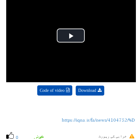
Play
Video
Code of video
Download
https://iqna.ir/fa/news/4104752/%D
خوښ
خرابی کی رپورٹ
0