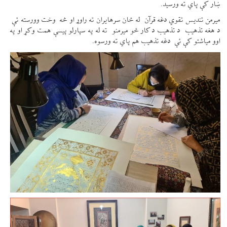
ښار کې پاي ته ورسید.
میرمن تندیس تقوي دغه قرآن له ځان سرهایران ته راوړ او څه وخت وورسته ئې
د هغه تذهیب د تذهیب د کار څو میرمنو ته له په سپارلو پیسې همت وکړ او په
اوو میاشتو کې ئې دغه تذهیب هم پاي ته ورسوه.