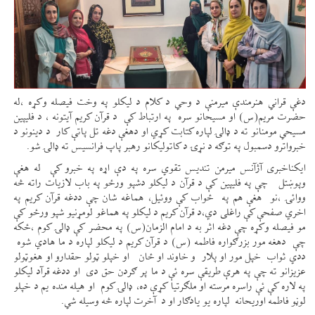
دغې قراني هنرمندې میرمنې د وحي د کلام د لیکلو په وخت فیصله وکړه ،له
حضرت مریم(س) او مسیحانو سره په ارتباط کې د قرآن کریم آیتونه ، د فلیپين
مسیحي مومنانو ته د ډالۍ لپاره کتابت کړي او دهغې دغه تل پاتې کار د دینونو د
خبرواترو دسمبول په توګه د نړۍ د کاتولیکانو رهبر پاپ فرانسیس ته ډالۍ شو.
ایکناخبری آژآنس میرمن تندیس تقوي سره په دې اړه په خبرو کې له هغې
وپوښتل چې په فلیپين کې د قرآن د لیکلو دشپو ورځو په باب لازیات راته څه
ووائۍ ،نو هغې هم په ځواب کې ووئيل، هماغه شان چې ددغه قرآن کریم په
اخري صفحې کې راغلی دي،د قرآن کریم د لیکلو په هماغو لومړنیو شپو ورځو کې
مو فیصله وکړه چې دغه اثر به د امام الزمان(س) په محضر کې ډالۍ کوم ،ځکه
چې دهغه مور بزرګواره فاطمه (س) د قرآن کریم د لیکلو لپاره د ما هادي شوه
ددي ثواب خپل مور او پلار و خاوند او ځان او خپلو ټولو حقدارو او هغوټولو
عزیزانو ته چې په هرې طریقې سره ئې د ما پر ګردن حق دی او ددغه قرآد لیکلو
په لاره کې ئې راسره مرسته او ملګرتیا کړې ده، ډالۍ کوم او هیله منده یم د خپلو
لوڼو فاطمه اوریحانه لپاره یو یادګار او د آخرت لپاره څه وسیله شي.