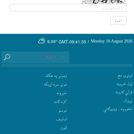
GMT-09:41:35
Monday 10 August 2026
؛
8.99°
لومړۍ مخ
زمونږ په هکله
ټول خبرونه
مونږ سره اړيکه
قرآني کارونه
‫خبرونه
نړيوال
کره کتنه
انځورونه ـ ویډیوګانې
موسم
ارشيف
لټون