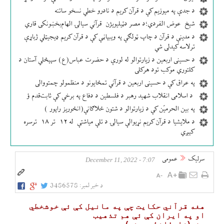
د جدې په میوزیم کې د قرآن کریم د نادرو خطي نسخو ساتنه
شیخ عوض الفردي؛د مصر دټيلیویژن قرآني سیالۍ الهام‌بخښونکی قاري
د مدینې د قرآن د چاپ ټولګې په وېبپاڼې کې د قرآن کریم ډیجیټلي ژباړې
ترلاسه کیدلی شي
د حسینی اربعین د زیارتوالو له لورې د حضرت عباس(ع) سپېڅلي آستان د
کلتوري موکب تود هرکلی
په عراق کې د حسینی اربعین د قرآني تمځایونو د منظمولو چمتووالی
د اسلامی انقلاب شهید رهبر د فلسطین د دفاع په برخې کې ثابت‌قدم ؤ
په بین الحرمیّن کې د زیارتوالو د شتون ځلاګانې(انځوریز راپور )
د ملایشیا د قرآن کریم نړیوالې سیالۍ د تلې میاشتې له ۱۲ تر ۱۸ ترسره
کېږي
سرلیک
عمومی
7:07 - December 11, 2022
د خبر لمبر:
3486578
هغه قرآني حکایت چې په مانیل کې ئې خوشخطي
او په ایران کې ئې هم تذهیب