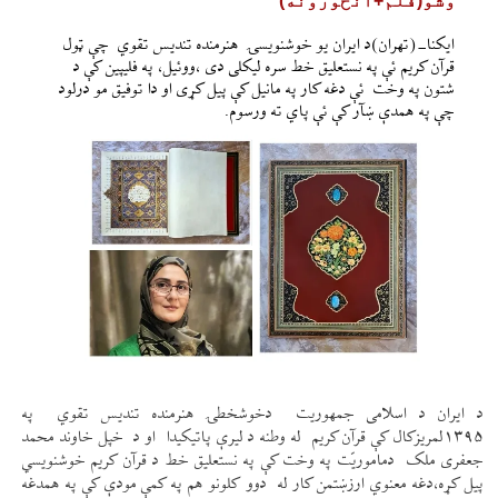
وشو(فلم+انځورونه)
ایکنا-(تهران)د ایران یو خوشنویسۍ هنرمنده تندیس تقوي چې ټول
قرآن کریم ئې په نستعلیق خط سره لیکلی دی ،ووئيل، په فلیپین کې د
شتون په وخت ئې دغه کار په مانیل کې پيل کړی او دا توفیق مو درلود
چې په همدې ښآر کې ئې پاي ته ورسوم.
د ایران د اسلامی جمهوریت دخوشخطۍ هنرمنده تندیس تقوي په
‍۱۳۹۵لمریزکال کې قرآن کریم له وطنه د لیرې پاتیکیدا او د خپل خاوند محمد
جعفری ملک دماموریّت په وخت کې په نستعلیق خط د قرآن کریم خوشنویسي
پیل کړه،دغه معنوي ارزښتمن کار له دوو کلونو هم په کمې مودې کې په همدغه