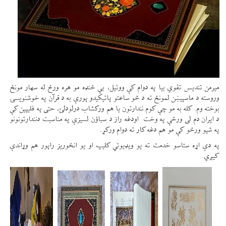
میرمن تندیس تقوي بیا په دوام کې ووئيل، بې ځنډه مو هره ورځ له سهار مونځ
وروسته د ماسپيښن لمونځ ته د څو ساعتو پاتیکیدو پورې به د قرآن په خوشنویسۍ
بوخته وم. کله به مو چې کوم نندارتون یا هم ورکشاب درلودلئ، حتی په فلیپین کې
د ایران دم لی ورځې په وخت اودغه راز د سباؤن لسیزې په مناسبت دنندارتونونو
په شپو ورځو کې مو هم دغه کار ته دوام ورکړ.
په دې اړه ستاسو خدمت ته یو ویډیوئي کلیپ او یو انځوریز راپور هم وړاندې
کیږي.