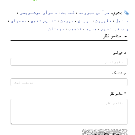
قرآنی خبرونه
کتابت
د قرآن خوشنویسی
بچوې:
،
،
،
مانیل
فلیپین
ایران
میرمن
تندیس تقوی
مسحیان
،
،
،
،
،
،
پاب فرانسیس
هدیه
تذهیب
مومنان
،
،
،
ستاسو نظر
د خبر لمبر
بريښناليک
* ستاسو نظر