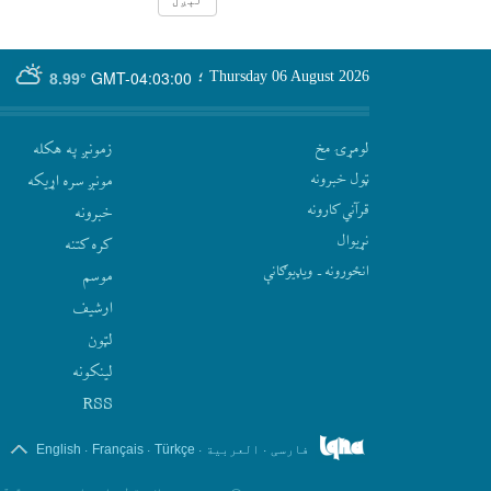
GMT-04:03:00
Thursday 06 August 2026
؛
8.99°
لومړۍ مخ
زمونږ په هکله
ټول خبرونه
مونږ سره اړيکه
قرآني کارونه
‫خبرونه
نړيوال
کره کتنه
انځورونه ـ ویډیوګانې
موسم
ارشيف
لټون
لينکونه
RSS
.
.
.
.
فارسی
العربیة
Türkçe
Français
English