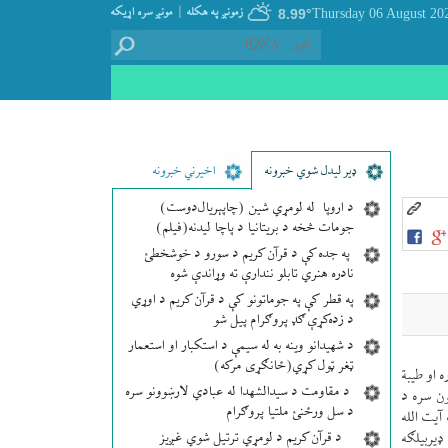
|
زمونږ په هکله
مونږ سره اړيکه
8.99°
ډير لیدل شوي خبرونه
اخیرني خبرونه
د اروپا له لومړي شین (چاپېریال‌دوست)
جومات څخه د بریتانیا د پاچا لیدنه(فیلم)
په جده کې د قرآن کریم د سورو د خوشخطئ
نادره هنري تابلو نندارې ته وړاندې شوه
په قطر کې په جوماتونو کې د قرآن کریم د اوړي
د زده‌کړې ګډ پروګرام پیل شو
د شهیدانو وینه به له سیمې د استکبار او استعمار
ټغر ټول کړي(ځانګړی مرکه)
 او طیبة
د مقاومت د سیدالشهدا له عبادي لارښوونو سره
په شتون سره د
د سل ورځنئ ملتیا پروګرام
يت الله
د قرآن کریم د لومړي ترتیل شوي غږیز
يربیلګه