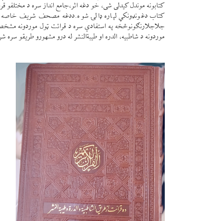
کتابونه موندل کیدلی شی، خو دغه اثر،جامع انداز سره د مختلفو ق
کتاب دغونډونکي لپاره ډالۍ شوه.
ددغه مصحف شریف خاصه ځانګړ
جلاجلارنګونوڅخه په استفادې سره د قرائت ټول موردونه مشخ
موردونه د شاطبیه، الدره او طیبةالنشر له درو مشهورو طریقو سره