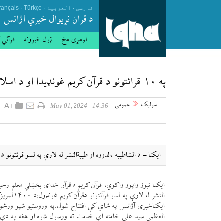
.
.
.
فارسی
العربیة
Türkçe
rançais
د قران نړيوال خبري اژانس
لومړۍ مخ
ټول خبرونه
قرآني 
په ۱۰ قرائتونو د قرآن کریم غونډیدا او د اسلامی انقلاب د سترلارښود له خوا ئې قدرونه
سرلیک
عمومی
14:36 - May 01, 2024
ایکنا – د الشاطیبه ،الدوره او طیبةالنشر له لارې په لسو قرئتونو
ایکنا نیوز راپور راکوي، قرآن کریم د قرآن خدای بخښلي معلم رحیم آ
النشر له
ایکناخبری آژانس په ځاي کې افتتاح شول.
په وروستیو شپو ورځو
العظمی سید علی خامنه اي خدمت ته ورسول شوه او هغه په دې ا