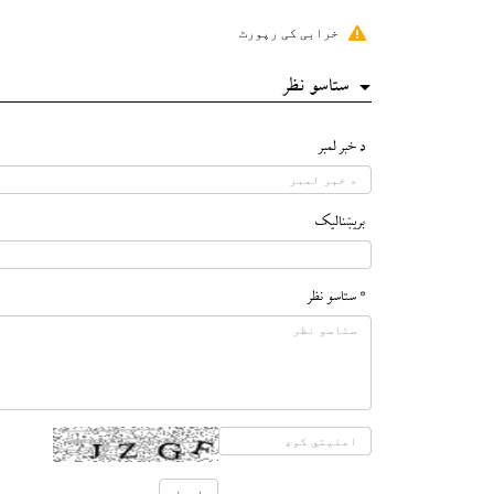
خرابی کی رپورٹ
ستاسو نظر
د خبر لمبر
بريښناليک
* ستاسو نظر