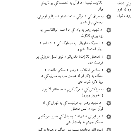
تلاوت ثبتیدا؛ د قرآن په خدمت کې یو تاریخي
وتي ددغه
پړاو
 له اوو
روف ټول
په عراق کې د قرآني استعدادونو د سیالیو لومړنۍ
ازموینې پیل شوې
د شهید رهبر په یاد کې د احمد ابوالقاسمي په
زړه پورې تلاؤت
د نیویارک ښاروال: په نیویارک کې د نتانیاهو د
نیولو احتمال څېړو
د ؛محفل تلاؤت؛ دقاریانو د نوي نسل دروزنې یو
فرصت دی
د اسلامی انقلاب د رهبر د حکم اطاعت د
جنګ په ډګر او له دښمن سره په مبارزه کې د
بریا لازم شرط دی
په مراکش کې د قرآن کریم د حافظانو لاریون
(انځوریز راپور)
د شهید رهبر په درنښت کې په تهران کې له
قرآن سره د انس محفل
د هر ایرانی د شهادت په بدل کې به یو امریکایي
عسکر جهنم ته واستول شي
ذبیح الله مجاهد: سیمه ییز جنګ د هیچا په ګټه