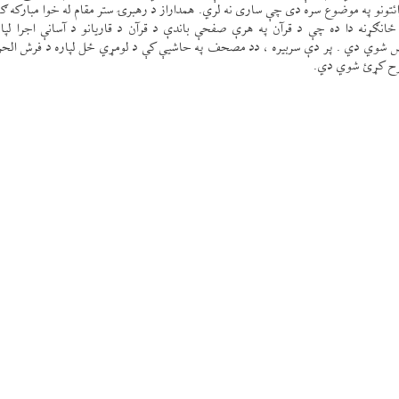
رائتونو په موضوع سره دی چې ساری نه لري. همداراز د رهبرۍ ستر مقام له خوا مبارکه ګ
نه دا ده چې د قرآن په هرې صفحې باندې د قرآن د قاریانو د آسانې اجرا لپاره
ص شوي دي . پر دې سربیره ، دد مصحف په حاشیې کې د لومړي ځل لپاره د فرش الح
 شرح کړئ شوي دي.