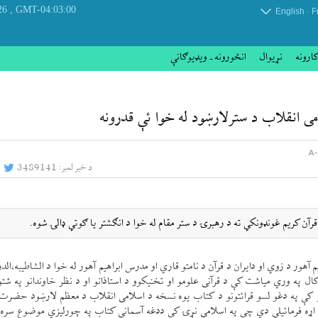
, Thursday 06 August 2026
GMT-04:03:00
.
English
F
کارونه
نړيوال
انځورونه ـ ویډیوګانې
د خبر لمبر:
3489141
 د قرآن کریم غونډونکي ته د رهبرۍ د ستر مقام له خوا د انګشتر یا ګوتي ډالۍ شوه.
هور د زوي او دایران د قرآن د نامتو قاري او مدرس ابراهیم آهور له خوا د الشاطیبه،الدره
 لارې په لسو قرآئتونو دقرآن کریم غونډول،د ۱۴۰۰لمریزکال په وري میاشت کې د قرآنی علومو او تخنیکوو د استاذانو او د نظر خاوندانو 
 کې په دغو لسو قرائتونو د کتاب یوه نسخه د اسلامی انقلاب د معظم لارښود حضرت آ
ړه فرمائيلي دي چې په اسلامی نړۍ کې ددغه آسماني کتاب په چورلیزي موضوع سره ډ