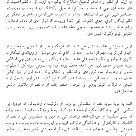
په ژوند کې نظم او دخلکو ترمینځ اصلاح ته بولم:::په ژوند کې د نظم اهمیّت تر
دې حده دی چې د مومنانو امیر(ع) د خپل برکتناک ژوند په ترټولووروستیو
حساسو شیبو کې هم له لمانځه ،روژې د دوي په څير له نورو واجباتو مخکې پر
نظم ټينګار کوي. دوي نظم له الهي تقوا وروسته ګرځولی دی او ددغه فرمایش
پراخ خطاب د ؛ هرهغه چا ته چې دغه دغه سپارښتنه وررسیږي،؛ په تعبیر سره
دټولنې ټولو وګو ته شوی دی.
اوس د پوښتنې ځاي دا دی چې دا مسئله څرنګه واجب او د مونږ په بحثونو او
خبرو کې تر یوه مهم او اساسی حده ئې ځاي نه دی موندلی او ورباندې ټينګار نه
کیږي.د چارو پر نظم د امام علی علیه السلام د ټينګار پیل په دې دی چې اسلامی
ټولنه عمومي هدف لري چې دهغه هدف پوره کیدا په عمومي سویه کې د نظم له
شتون او رعایتولو سره تړلی دی او له نظم او انتظام پرته ، دغه لوړ او خپل نهائي
هدف ته رسیدلو به پاتې شو ،اساسا دهر کار د بریالیتوب دشرطونو پشمول او د
نتیجې د ترلاسه کولو پورې ئې شرط ، منظم چلند او د نظم او پلانونې باندې
مشتمل دی.
البته په لویه سویه نظم د منظمونې ،برابریدا او دترتیب د رعایتولو، له هرډول بې
نظمۍ ، لټۍ او د کارنیمګړتیاؤڅخه د ډډه کولو په څير مؤلفو ته اړتیا لريڅو ټولنه
له بشپړ منظمیدا او غږملتیاڅخه برخمنه شي .د دین په منظمومې کې د نظم او
انضباط د کارندوالي او دځائيګي د ټاکلو اوبیانولو لپاره باید د لومړیتوب، د وخت
د ویش ، پلانونې ،د چارو د تدبیر، اقتصادي نظم او معیشتي تقدیر په څير پر مؤلفو
تمرکز وشي.