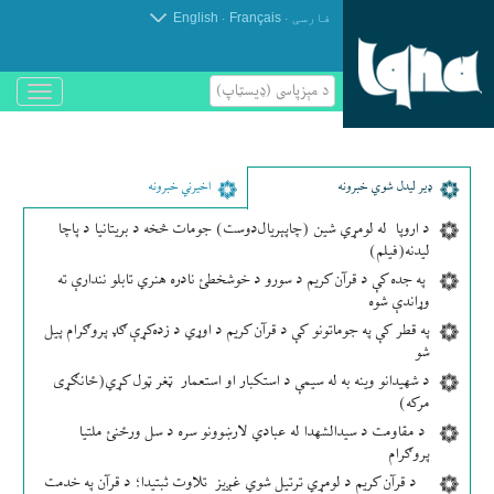
.
.
فارسی
Français
English
د مېزپاسى (ډیسټاپ)
باز
و
بسته
کردن
منو
ډير لیدل شوي خبرونه
اخیرني خبرونه
د اروپا له لومړي شین (چاپېریال‌دوست) جومات څخه د بریتانیا د پاچا
لیدنه(فیلم)
په جده کې د قرآن کریم د سورو د خوشخطئ نادره هنري تابلو نندارې ته
وړاندې شوه
په قطر کې په جوماتونو کې د قرآن کریم د اوړي د زده‌کړې ګډ پروګرام پیل
شو
د شهیدانو وینه به له سیمې د استکبار او استعمار ټغر ټول کړي(ځانګړی
مرکه)
د مقاومت د سیدالشهدا له عبادي لارښوونو سره د سل ورځنئ ملتیا
پروګرام
د قرآن کریم د لومړي ترتیل شوي غږیز تلاوت ثبتیدا؛ د قرآن په خدمت