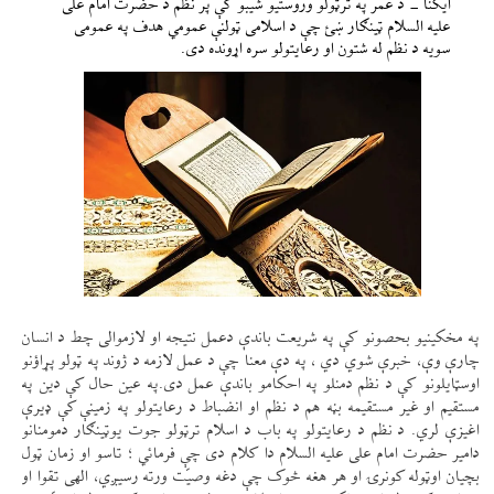
ایکنا - د عمر په ترټولو وروستیو شیبو کې پر نظم د حضرت امام علی
علیه السلام ټينګار ښئ چې د اسلامی ټولنې عمومي هدف په عمومی
سویه د نظم له شتون او رعایتولو سره اړونده دی.
په مخکینیو بحصونو کې په شریعت باندې دعمل نتیجه او لازموالی چط د انسان
چارې وې، خبرې شوي دي ، په دې معنا چې د عمل لازمه د ژوند په ټولو پړاؤنو
اوسټایلونو کې د نظم دمنلو په احکامو باندې عمل دی.په عین حال کې دین په
مستقیم او غیر مستقیمه بڼه هم د نظم او انضباط د رعایتولو په زمینې کې ډيرې
اغیزې لري. د نظم د رعایتولو په باب د اسلام ترټولو جوت یوټینګار دمومنانو
دامیر حضرت امام علی علیه السلام دا کلام دی چې فرمائي ؛ تاسو او زمان ټول
بچیان اوټوله کونرۍ او هر هغه څوک چې دغه وصیّت ورته رسیږي، الهی تقوا او