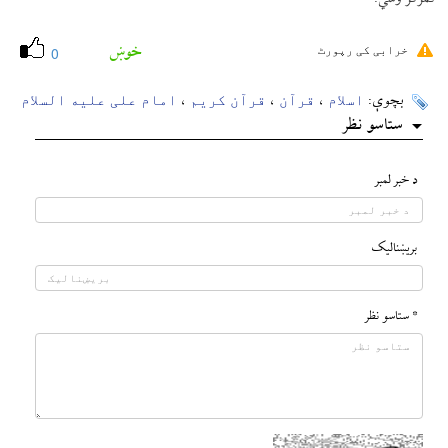
خوښ
خرابی کی رپورٹ
0
اسلام
قرآن
قرآن کریم
امام علی علیه السلام
بچوې:
،
،
،
ستاسو نظر
د خبر لمبر
بريښناليک
* ستاسو نظر