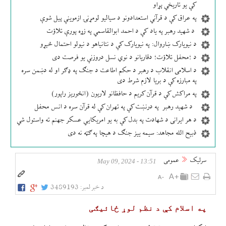
کې یو تاریخي پړاو
په عراق کې د قرآني استعدادونو د سیالیو لومړنۍ ازموینې پیل شوې
د شهید رهبر په یاد کې د احمد ابوالقاسمي په زړه پورې تلاؤت
د نیویارک ښاروال: په نیویارک کې د نتانیاهو د نیولو احتمال څېړو
د ؛محفل تلاؤت؛ دقاریانو د نوي نسل دروزنې یو فرصت دی
د اسلامی انقلاب د رهبر د حکم اطاعت د جنګ په ډګر او له دښمن سره
په مبارزه کې د بریا لازم شرط دی
په مراکش کې د قرآن کریم د حافظانو لاریون (انځوریز راپور)
د شهید رهبر په درنښت کې په تهران کې له قرآن سره د انس محفل
د هر ایرانی د شهادت په بدل کې به یو امریکایي عسکر جهنم ته واستول شي
ذبیح الله مجاهد: سیمه ییز جنګ د هیچا په ګټه نه دی
سرلیک
عمومی
13:51 - May 09, 2024
د خبر لمبر:
3489193
په اسلام کې د نظم لوړ ځائيګی