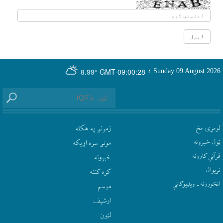
GMT-09:00:28
Sunday 09 August 2026
؛
8.99°
لومړۍ مخ
زمونږ په هکله
ټول خبرونه
مونږ سره اړيکه
قرآني کارونه
‫خبرونه
نړيوال
کره کتنه
انځورونه ـ ویډیوګانې
موسم
ارشيف
لټون