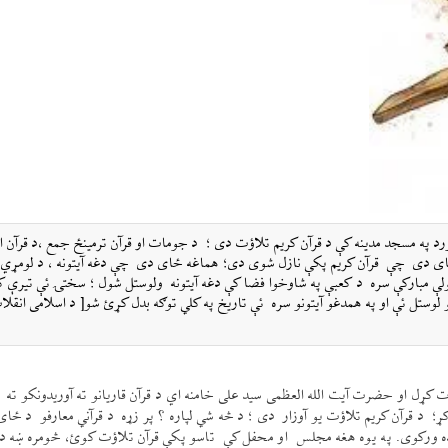
ورد په مسجد مدینه کې د قرآن کریم تلاؤت دی ؛ د جومات او قرآن ترمینځ جمع ،د قرآن ا
 ځای دی چې قرآن کریم پکې نازل شوی دی؛ هماغه ځای دی چې دغه آیتونه ، د لومړي
خولې مبارکې سره د کعبې په شاوخوا فضا کې دغه آیتونه ولوستل شول ؛ سختۍ ئې تیرې 
 لوستل ئې او په همدغو آیتونو سره ئې تاریخ په کلي توګه بدل کړئ شو[ د اسلامی انقلا
ؤت کړل او حضرت آیت الله العظمی سید علی خامنه اي د قرآن قاریانو ته آوریدونکو ته
وکړ؛ د قرآن کریم تلاؤت یو آوزار دی ؛ د څه شي لپاره ؟ پر زړه د قرآني معارفو د ځا
وده ورکوی. په یوه هغه مجلس او محفل کې تاسو پکې قرآن تلاؤت کوئ، څومره ښه د