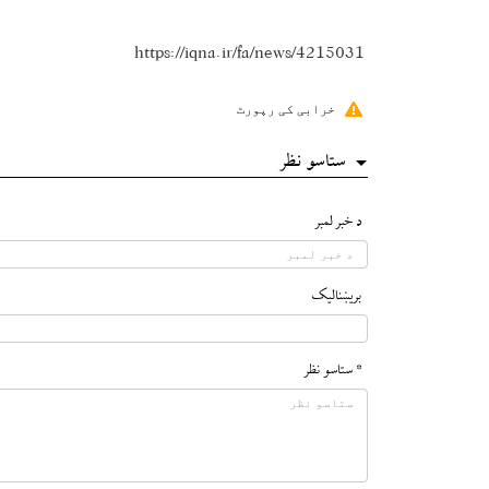
https://iqna.ir/fa/news/4215031
خرابی کی رپورٹ
ستاسو نظر
د خبر لمبر
بريښناليک
* ستاسو نظر