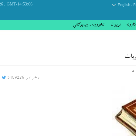
, Thursday 06 August 2026
GMT-14:53:06
.
English
F
کارونه
نړيوال
انځورونه ـ ویډیوګانې
ویات
د خبر لمبر:
3489226