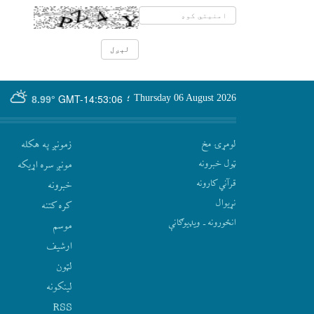
GMT-14:53:06
Thursday 06 August 2026
؛
8.99°
لومړۍ مخ
زمونږ په هکله
ټول خبرونه
مونږ سره اړيکه
قرآني کارونه
‫خبرونه
نړيوال
کره کتنه
انځورونه ـ ویډیوګانې
موسم
ارشيف
لټون
لينکونه
RSS