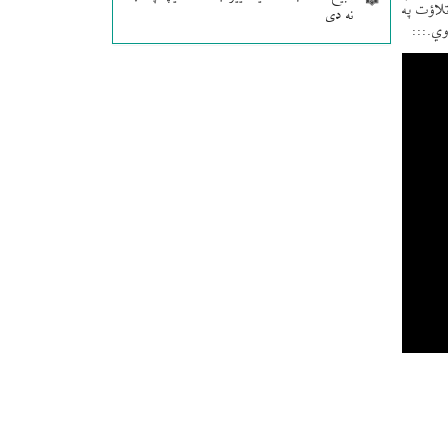
لاؤت په
نه دی
وي.:::