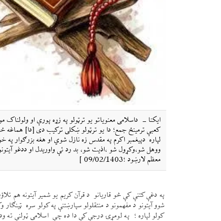
ایکنا - داسلامی معنویاتو یو ترټولو په زړه پورې او ولولناک م
کعبې ترمینځ جمع؛ دا یو ترټولو ښکلی ترکیب دی [دا] هماغه
لپاره دپیغمبر اکرم په مقدس زه نازل شوي او هغه بزرګوار په 
ووهل شو،وکړول شو ،اذیت شو، بد رد ئې واوریدل او ددغو آیتونو
معظم لارښود ؛09/02/1403 ]
په دغې کتنې کې څو قاریانو د قرآن کریم یو شمیر آیتونه هم تلا
شوو آیتونو د مفهمونو د منتقلولو سپارښتنې په کولو سره ټينګار 
کولو لپاره ؛ په لومړۍ درجې کې دا ده چې اسلامی ټولنې ته 