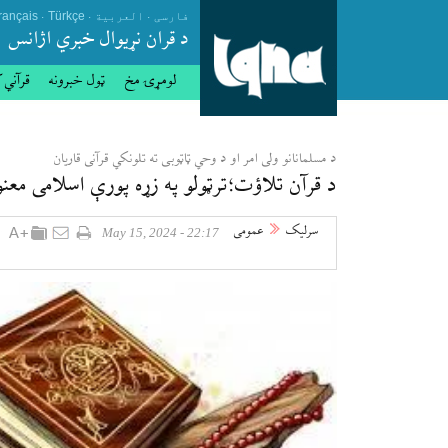
.
.
.
فارسی
العربیة
Türkçe
rançais
د قران نړيوال خبري اژانس
لومړۍ مخ
ټول خبرونه
قرآني 
د مسلمانانو ولی امر او د وحي ټاټوبی ته تلونکي قرآنی قاریان
د قرآن تلاؤت؛ترټولو په زړه پورې اسلامی معن
سرلیک
عمومی
22:17 - May 15, 2024