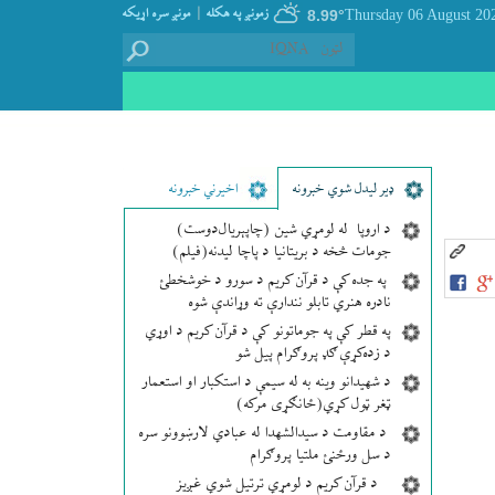
|
زمونږ په هکله
مونږ سره اړيکه
8.99°
ډير لیدل شوي خبرونه
اخیرني خبرونه
د اروپا له لومړي شین (چاپېریال‌دوست)
جومات څخه د بریتانیا د پاچا لیدنه(فیلم)
په جده کې د قرآن کریم د سورو د خوشخطئ
نادره هنري تابلو نندارې ته وړاندې شوه
په قطر کې په جوماتونو کې د قرآن کریم د اوړي
د زده‌کړې ګډ پروګرام پیل شو
د شهیدانو وینه به له سیمې د استکبار او استعمار
ټغر ټول کړي(ځانګړی مرکه)
د مقاومت د سیدالشهدا له عبادي لارښوونو سره
د سل ورځنئ ملتیا پروګرام
د قرآن کریم د لومړي ترتیل شوي غږیز