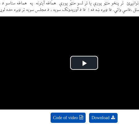
نیږئ تر پنځو منټو پورې یا تر لسو منټو پورې هماغه آیتونه په هماغه ستاسو د ت
،داسې وائي. دا ډیره ښه ده ؛ دا د آوریدونک سویه ، د مجلس سویه تر ډیره حده لوړ
Play
Video
Code of video
Download