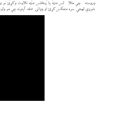
وروسته چې مثلا لس منټه یا پنځلس منټه تلاوت وکړئ نو وتوا
خوږې لهجې سره منعکس کړئ او ووائۍ دغه آیتونه چې مو ولوستل 