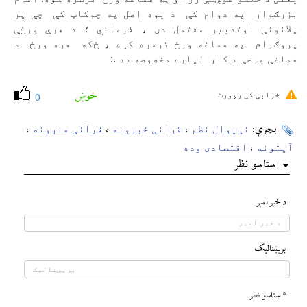
بزرګوار
په دوام کې
د یوه اصل په چوکاټ کې
چې پر
پلانونې اوتدبیر مشتمل دی ، فرمائي ؛ د هرې ورځې
پروګرام
په هماغه ورځ ترسره کړه ، ځکه
هره ورځ
د
هماغې ورخې د کار
لپاره مخصوصه ده .:
خوښ
خرابی کی رپورٹ
0
نړیوال نظم
قرآنی خبرونه
قرآنی هنرونه
بچوې:
،
،
،
آیتونه
اقتصادی وده
،
ستاسو نظر
د خبر لمبر
بريښناليک
* ستاسو نظر