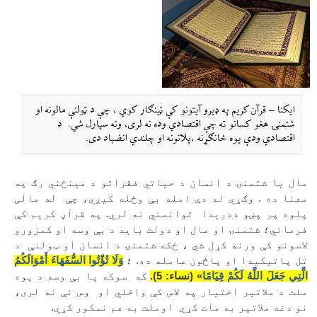
ایکنا – قرآن کریم په ډيرو آيتونو کې ټينګار کوي ، چې د ټولنې مالونه او
شتمنۍ هغو کسانو ته چې اقتصادي وده نه لری، ونه سپارل شي. د
اقتصادي ودې یوه ځانګړنه ،پلانونه او چلندي انضباد دی.
مال یا شتمنۍ د انسان د حیاتي فقراتو د مینځني رګ په
معنا ده . وګړي له دې امله بې وځله کیږي، چې
له مالی
پلوه پر پښو ددریدا
توانمني نه لري. په قرآڼ کریم کې
فرمائي؛ شتمنۍ او مال او دولت باید د بې وسه او کمزورو
لاسونو کې ورنه کړل شي ، ځکه شتمنۍ د انسان او ټولنې
د
تل پاتیکیدا او پاڅون عامله ده. ؛
وَلَا تُؤْتُوا السُّفَهَاءَ أَمْوَالَكُمُ
الَّتِي جَعَلَ اللَّهُ لَكُمْ قِيَامًا
» (نساء: 5).
که
سوکه یا بې وسه د یوه
ملت د ملاتیر اختیار په لاس کې واخلي او
وس ئې نه لری،
نو دغه ملاتیر به مات کړي
اوملت به هم نسکور کړي.