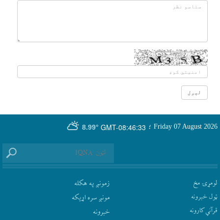
GMT-08:46:33
Friday 07 August 2026
؛
8.99°
لومړۍ مخ
زمونږ په هکله
ټول خبرونه
مونږ سره اړيکه
قرآني کارونه
‫خبرونه