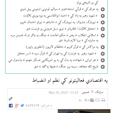
کې یو تاریخي پړاو
په عراق کې د قرآني استعدادونو د سیالیو لومړنۍ ازموینې پیل شوې
د شهید رهبر په یاد کې د احمد ابوالقاسمي په زړه پورې تلاؤت
د نیویارک ښاروال: په نیویارک کې د نتانیاهو د نیولو احتمال څېړو
د ؛محفل تلاؤت؛ دقاریانو د نوي نسل دروزنې یو فرصت دی
د اسلامی انقلاب د رهبر د حکم اطاعت د جنګ په ډګر او له دښمن سره
په مبارزه کې د بریا لازم شرط دی
په مراکش کې د قرآن کریم د حافظانو لاریون (انځوریز راپور)
د شهید رهبر په درنښت کې په تهران کې له قرآن سره د انس محفل
د هر ایرانی د شهادت په بدل کې به یو امریکایي عسکر جهنم ته واستول شي
ذبیح الله مجاهد: سیمه ییز جنګ د هیچا په ګټه نه دی
په اقتصادي فعالیتونو کې نظم او انضباط
سرلیک
عمومی
13:43 - May 16, 2024
د خبر لمبر:
3489229