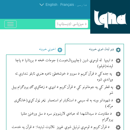
.
.
فارسی
Français
English
د مېزپاسى (ډیسټاپ)
باز
و
بسته
کردن
منو
ډير لیدل شوي خبرونه
اخیرني خبرونه
د اروپا له لومړي شین (چاپېریال‌دوست) جومات څخه د بریتانیا د پاچا
لیدنه(فیلم)
په جده کې د قرآن کریم د سورو د خوشخطئ نادره هنري تابلو نندارې ته
وړاندې شوه
په قطر کې په جوماتونو کې د قرآن کریم د اوړي د زده‌کړې ګډ پروګرام پیل
شو
د شهیدانو وینه به له سیمې د استکبار او استعمار ټغر ټول کړي(ځانګړی
مرکه)
د مقاومت د سیدالشهدا له عبادي لارښوونو سره د سل ورځنئ ملتیا
پروګرام
د قرآن کریم د لومړي ترتیل شوي غږیز تلاوت ثبتیدا؛ د قرآن په خدمت