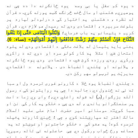
د یوه کم عقل یا بې وسه
یوه ځانګړنه دا ده چې نه
پوهیږي، شتمنۍ او مال څخه څرنګه ګټه پورته کړي. د قرآن
له نظره ، د شتمنۍ
په اختیار کې د درلودلو لپاره
پر
بلوغت سربیره ، اقتصادی ودې ته رسیدل هم لازم دي . قرآن
کریم د یتیمانو په باب فرماي؛
وَابْتَلُوا الْيَتَامَى حَتَّى إِذَا بَلَغُوا
النِّكَاحَ فَإِنْ آنَسْتُمْ مِنْهُمْ رُشْدًا فَادْفَعُوا إِلَيْهِمْ أَمْوَالَهُمْ
» (نساء: 6)
.
یعنی باید یتیمان له بلاغت مخکې
د اقتصادی ودې له پلوه
امتحان شي ا مثلا
په کار کولو سره او
دوي ته د راکړې
ورکړې
رودې ورزده کړئ شي. د اقتصادی
ودې یوه ځانګړنه
، پلانونه او چلندي انضباط دی . پلانونه
د اقتصادي
مدیریّت یو ترټولو مهم رکن دی.
د چلندي انضباط یوه ځلا
د کارونو فوری ترسره ول او سبا
ته ئې نه ځنډول دي . جالبه دا چې په روایتونو کې د رسول
الله بزرګوار(ص) له قوله راغلي دي،؛ وای وي زما د امت
پر صنعتګرانو باندې ، له دې چې د خلکو په کار کې
نن او
سبا کوي::د مومنانو امیر حضرت امام علی علیه السلام
مالک اشتر ته سپارښتنه کوي ، چې ؛ ځيني کارونه پخپله
ترسره کوه: په هغو کې
د خلکو حاجتونو او غوښتو ته په
هماغه ورځ ځواب ورکول دي چې
حاجتونه ئې تاته رسیږي:
یعنی د خلکو غوښتې زر او په هماغه ورځ
ترسره کوه. امام