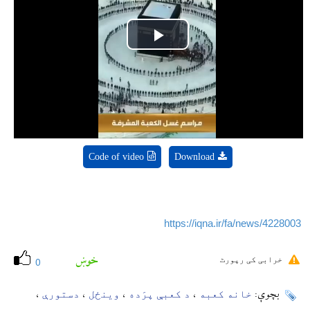
Play
Video
Code of video
Download
https://iqna.ir/fa/news/4228003
خوښ
خرابی کی رپورٹ
0
خانه کعبه
د کعبې پرَده
وینځل
دستورې
بچوې:
،
،
،
،