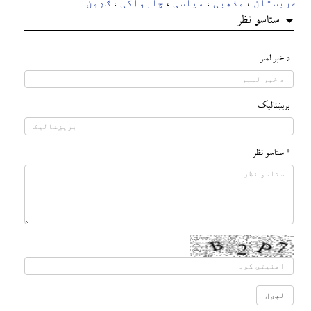
عربستان
مذهبی
سیاسی
چارواکی
ګډون
،
،
،
،
ستاسو نظر
د خبر لمبر
بريښناليک
* ستاسو نظر