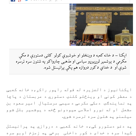
ایکنا – د خانه کعبه د وینځلو او خوشبوي کولو کلنۍ دستورې د مکې
مکرمې د یوشمیر لوړپوړو سیاسی او مذهبی چارواکو په شتون سره ترسره
شوې او د خداي د کور دروازه هم پکې پرانیستل شوه.
ایکنانیوز د الجزیره له قوله راپور راکړ،د خانه کعبې
د معطر کونې او وینځلو کلنۍ دستورې د عربستان د پاچا
په نمایندګۍ دمکې مکرمې د سیمې مرستیال امیر سعود بن
مشعل او له نورو اسلامی هیودونو څخه د یوشمیر بلل شوو
میلمنو په شتون سره ترسره شوې.
په دغو دستورو کې،د خانه کعبې د دروازې په پرانیستل
کیدا سره د خدای د کور داخلی برخې په زمزم اوبو سره