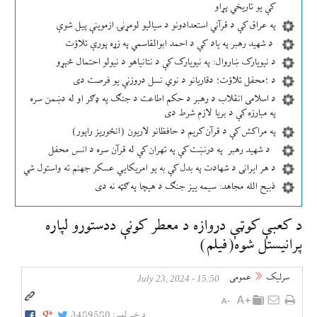
کې یو تاریخي پړاو
په عراق کې د قرآني استعدادونو د سیالیو لومړنۍ ازموینې پیل شوې
د شهید رهبر په یاد کې د احمد ابوالقاسمي په زړه پورې تلاؤت
د نیویارک ښاروال: په نیویارک کې د نتانیاهو د نیولو احتمال څېړو
د ؛محفل تلاؤت؛ دقاریانو د نوي نسل دروزنې یو فرصت دی
د اسلامی انقلاب د رهبر د حکم اطاعت د جنګ په ډګر او له دښمن سره
په مبارزه کې د بریا لازم شرط دی
په مراکش کې د قرآن کریم د حافظانو لاریون (انځوریز راپور)
د شهید رهبر په درنښت کې په تهران کې له قرآن سره د انس محفل
د هر ایرانی د شهادت په بدل کې به یو امریکایي عسکر جهنم ته واستول شي
ذبیح الله مجاهد: سیمه ییز جنګ د هیچا په ګټه نه دی
د کعبې کوټې دروازه د معطر کونې ددستورو لپاره
پرانیستل شوه(فیلم)
سرلیک
عمومی
15:50 - July 23, 2024
د خبر لمبر:
3489580