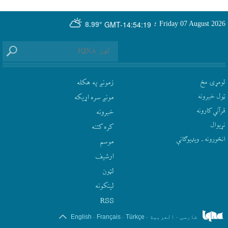
GMT-14:54:19
Friday 07 August 2026
؛
8.99°
لومړۍ مخ
زمونږ په هکله
ټول خبرونه
مونږ سره اړيکه
قرآني کارونه
‫خبرونه
نړيوال
کره کتنه
انځورونه ـ ویډیوګانې
موسم
ارشيف
لټون
لينکونه
RSS
.
.
.
.
فارسی
العربیة
Türkçe
Français
English