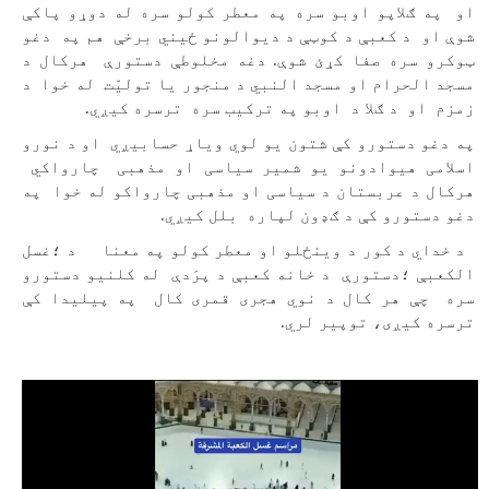
او په ګلاپو اوبو سره په معطر کولو سره له دوړو پاکې
شوې او د کعبې د کوټې د دیوالونو ځيني برخې هم په دغو
ټوکرو سره صفا کړئ شوې. دغه مخلوطې دستورې هرکال د
مسجد الحرام او مسجد النبي د منجور یا تولیّت له خوا د
زمزم او د ګلا د اوبو په ترکیب سره ترسره کیږي.
په دغو دستورو کې شتون یو لوي ویاړ حسابیږي او د نورو
اسلامی هیوادونو یو شمیر سیاسی او مذهبی چارواکي
هرکال د عربستان د سیاسی او مذهبی چارواکو له خوا په
دغو دستورو کې د ګډون لپاره بلل کیږي.
د خداي د کور د وینځلو او معطر کولو په معنا د ؛غسل
الکعبې ؛دستورې د خانه کعبې د پرَدې له کلنیو دستورو
سره چې هر کال د نوي هجری قمری کال په پيلیدا کې
ترسره کیږی، توپیر لري.