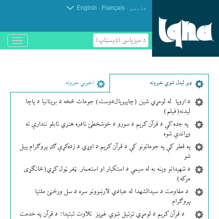
.
.
فارسی
Français
English
د مېزپاسى (ډیسټاپ)
باز
و
بسته
کردن
منو
ډير لیدل شوي خبرونه
اخیرني خبرونه
د اروپا له لومړي شین (چاپېریال‌دوست) جومات څخه د بریتانیا د پاچا
لیدنه(فیلم)
په جده کې د قرآن کریم د سورو د خوشخطئ نادره هنري تابلو نندارې ته
وړاندې شوه
په قطر کې په جوماتونو کې د قرآن کریم د اوړي د زده‌کړې ګډ پروګرام پیل
شو
د شهیدانو وینه به له سیمې د استکبار او استعمار ټغر ټول کړي(ځانګړی
مرکه)
د مقاومت د سیدالشهدا له عبادي لارښوونو سره د سل ورځنئ ملتیا
پروګرام
د قرآن کریم د لومړي ترتیل شوي غږیز تلاوت ثبتیدا؛ د قرآن په خدمت