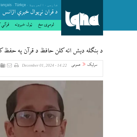
.
.
.
فارسی
العربیة
Türkçe
rançais
د قران نړيوال خبري اژانس
لومړۍ مخ
ټول خبرونه
قرآني 
د بنګله دیش اته کلن حافظ د قرآن په حفظ ک
سرلیک
عمومی
14:22 - December 01, 2024