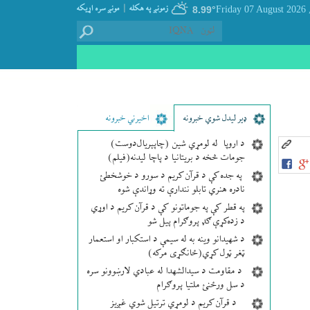
|
زمونږ په هکله
مونږ سره اړيکه
8.99°
, Friday 07
ډير لیدل شوي خبرونه
اخیرني خبرونه
د اروپا له لومړي شین (چاپېریال‌دوست)
جومات څخه د بریتانیا د پاچا لیدنه(فیلم)
په جده کې د قرآن کریم د سورو د خوشخطئ
نادره هنري تابلو نندارې ته وړاندې شوه
په قطر کې په جوماتونو کې د قرآن کریم د اوړي
د زده‌کړې ګډ پروګرام پیل شو
د شهیدانو وینه به له سیمې د استکبار او استعمار
ټغر ټول کړي(ځانګړی مرکه)
د مقاومت د سیدالشهدا له عبادي لارښوونو سره
د سل ورځنئ ملتیا پروګرام
د قرآن کریم د لومړي ترتیل شوي غږیز