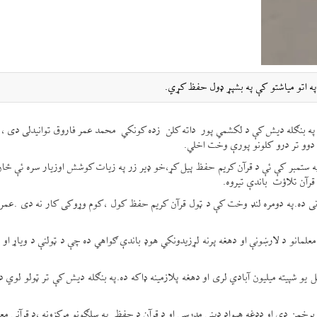
 په اتو میاشتو کې په بشپړ ډول حفظ کړي.
 کې په بنګله دیش کې د لکشمي پور داته کلن زده کونکي محمد عمر فاروق توانیدلی دی ، 
دوو تر درو کلونو پورې وخت اخلي.
په ستمبر کې ئې د قرآن کریم حفظ پيل کړ،خو ډیر زر په زیات کوشش اوزیار سره ئې ځان
رآن تلاؤت باندې تیروه.
 ده.په دومره لنډ وخت کې د ټول قرآن کریم حفظ کول ،کوم وړوکی کار نه دی .عمر 
لمانو د لارښونې او دهغه پرنه لړزیدونکي هوډ باندې ګواهي ده چې د ټولنې د ویاړ او ن
یو شپیته میلیون آبادي لری او دهغه پلازمینه ډاکه ده.په بنګله دیش کې تر ټولو لوي د
 برخمن دی او ددغه هیواد دیني مدرسې او د قرآن د حفظ په سلګونو مرکزونه ،د قرآني مع