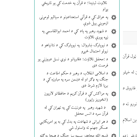
تلاوت ثبتیدا؛ د قرآن په خدمت کې یو تاریخي
پړاو
په عراق کې د قرآني استعدادونو د سیالیو لومړنۍ
ازموینې پیل شوې
د شهید رهبر په یاد کې د احمد ابوالقاسمي په
زړه پورې تلاؤت
د نیویارک ښاروال: په نیویارک کې د نتانیاهو د
نیولو احتمال څېړو
ټول قرآن
د ؛محفل تلاؤت؛ دقاریانو د نوي نسل دروزنې یو
فرصت دی
 له خپلو
د اسلامی انقلاب د رهبر د حکم اطاعت د
جنګ په ډګر او له دښمن سره په مبارزه کې د
بریا لازم شرط دی
فاروق د
په مراکش کې د قرآن کریم د حافظانو لاریون
(انځوریز راپور)
ورو ته د
د شهید رهبر په درنښت کې په تهران کې له
قرآن سره د انس محفل
ین اسلام
د هر ایرانی د شهادت په بدل کې به یو امریکایي
عسکر جهنم ته واستول شي
ذبیح الله مجاهد: سیمه ییز جنګ د هیچا په ګټه
ارفو زده