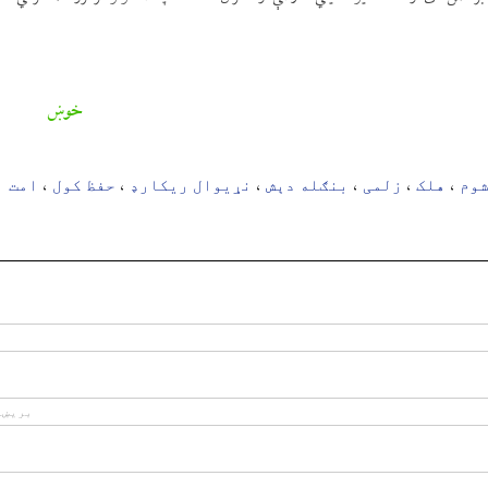
خوښ
وم
هلک
زلمی
بنګله دېش
نړیوال ریکارډ
حفظ کول
امت ا
،
،
،
،
،
،