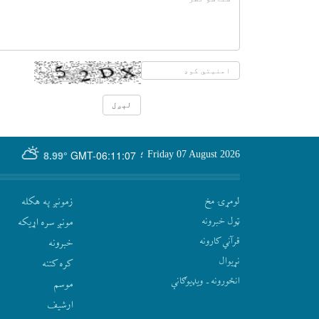
GMT-06:11:07
Friday 07 August 2026
؛
8.99°
لومړۍ مخ
زمونږ په هکله
ټول خبرونه
مونږ سره اړيکه
قرآني کارونه
‫خبرونه
نړيوال
کره کتنه
انځورونه ـ ویډیوګانې
موسم
ارشيف