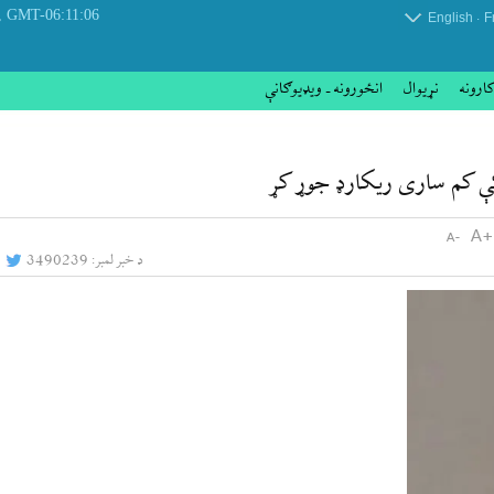
 August 2026
GMT-06:11:06
.
English
F
کارونه
نړيوال
انځورونه ـ ویډیوګانې
ې کم ساری ریکارډ جوړ کړ
د خبر لمبر:
3490239