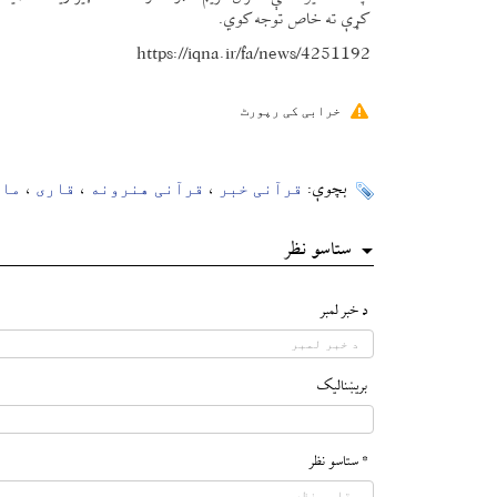
کړې ته خاص توجه کوي.
https://iqna.ir/fa/news/4251192
خرابی کی رپورٹ
قرآنی خبر
قرآنی هنرونه
قاری
ماش
بچوې:
،
،
،
ستاسو نظر
د خبر لمبر
بريښناليک
* ستاسو نظر