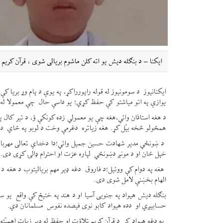
ایکنا – د بنګله دیش یو اته کلن ماشوم بریالی شوی ، قرآن کریم
ایکنانیوز د سومونیوز له قوله راپورراکړ، په یوې د پام وړ بریا
یوازې په اتو میاشتو کې حفظ کړي؛ یو داسې حال چې معمولا له 
د هغه استاذان وائي،هغه چې یو معمولي زده کونکې ؤ، د تیر کال 
همځولو څخه بیّل کړ. هغه زیاتره دغرمې وخت د لوبو په ځاي د ق
د ښونځي مدیر شهادت حسین جمیل وائي؛دا دخداي تعالی مهربانی
خپل ځان او د مونږ دښونځي لپاره عزت او احترام ډالۍ کړی دی.
هغه په دوام کې ووئیل؛د فاروق دغه ډیر مهم بریالیتوب د هغه د مع
الهام بخښنې لامل شوی دی.
بنګله دیش هیواد په جنوبی آسیا او د هند په ختیځ کې واقع یو سل 
حسابیږي او دده هیواد کابو نوی فیصده نفوس مسلمانان دي.
په دغه هیواد کې د قرآن کریم تلاؤت او حفظ له ډير زیات اهمیّته