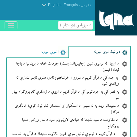
.
.
فارسی
Français
English
د مېزپاسى (ډیسټاپ)
باز
و
بسته
کردن
منو
ډير لیدل شوي خبرونه
اخیرني خبرونه
د اروپا له لومړي شین (چاپېریال‌دوست) جومات څخه د بریتانیا د پاچا
لیدنه(فیلم)
په جده کې د قرآن کریم د سورو د خوشخطئ نادره هنري تابلو نندارې ته
وړاندې شوه
په قطر کې په جوماتونو کې د قرآن کریم د اوړي د زده‌کړې ګډ پروګرام پیل
شو
د شهیدانو وینه به له سیمې د استکبار او استعمار ټغر ټول کړي(ځانګړی
مرکه)
د مقاومت د سیدالشهدا له عبادي لارښوونو سره د سل ورځنئ ملتیا
پروګرام
د قرآن کریم د لومړي ترتیل شوي غږیز تلاوت ثبتیدا؛ د قرآن په خدمت