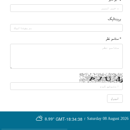
بريښناليک
* ستاسو نظر
GMT-18:34:38
Saturday 08 August 2026
؛
8.99°