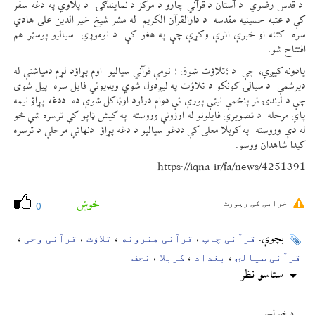
د قدس رضوي د آستان د قرآني چارو د مرکز د نمایندګۍ د پلاوي په دغه سفر
کې د عتبه حسینیه مقدسه د دارالقرآن الکریم له مشر شیخ خیر الدین علی هادي
سره کتنه او خبرې اترې وکړې چې په هغو کې د نوموړي سیالیو پوسټر هم
افتتاح شو.
یادونه کیږي، چې د ؛تلاؤت شوق ؛ نومې قرآني سیالیو اوم پړاؤد لړم دمیاشتې له
دیرشمې د سیالۍ کونکو د تلاؤت په لیږدول شوي ویډیوئي فایل سره پیل شوی
چې د لیندۍ تر پنځمې نیټې پورې ئې دوام درلود اوټاکل شوې ده ددغه پړاؤ نیمه
پاي مرحله د تصویري فایلونو له ارزونې وروسته په کیش ټاپو کې ترسره شي څو
له دې وروسته په کربلا معلی کې ددغو سیالیو د دغه پړاؤ دنهائي مرحلې د ترسره
کیدا شاهدان ووسو.
https://iqna.ir/fa/news/4251391
خوښ
خرابی کی رپورٹ
0
قرآنی چاپ
قرآنی هنرونه
تلاؤت
قرآنی وحی
بچوې:
،
،
،
،
قرآنی سیالۍ
بغداد
کربلا
نجف
،
،
،
ستاسو نظر
د خبر لمبر