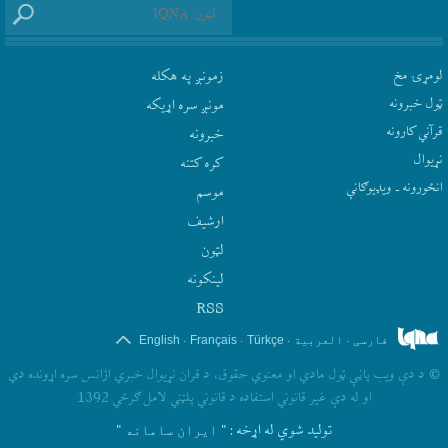
لومړۍ مخ
زمونږ په هکله
ټول خبرونه
مونږ سره اړيکه
قرآني کارونه
‫خبرونه
نړيوال
کره کتنه
انځورونه ـ ویډیوګانې
موسم
ارشيف
لټون
لينکونه
RSS
.
.
.
.
فارسی
العربیة
Türkçe
Français
English
©
د دې ويب پاڼې ټول مادي او معنوي حقوق، د قران نړيوال خبري اژانس سره اړونده دي
او له دې غير قانوني استفاده د قانوني پلټني لامل ګرځي 1392
تولید شوي له اړخه
: " ایران سامانه "