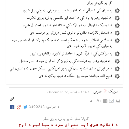
کې یو تاریخي پړاو
په عراق کې د قرآني استعدادونو د سیالیو لومړنۍ ازموینې پیل شوې
د شهید رهبر په یاد کې د احمد ابوالقاسمي په زړه پورې تلاؤت
د نیویارک ښاروال: په نیویارک کې د نتانیاهو د نیولو احتمال څېړو
د ؛محفل تلاؤت؛ دقاریانو د نوي نسل دروزنې یو فرصت دی
د اسلامی انقلاب د رهبر د حکم اطاعت د جنګ په ډګر او له دښمن سره
په مبارزه کې د بریا لازم شرط دی
په مراکش کې د قرآن کریم د حافظانو لاریون (انځوریز راپور)
د شهید رهبر په درنښت کې په تهران کې له قرآن سره د انس محفل
د هر ایرانی د شهادت په بدل کې به یو امریکایي عسکر جهنم ته واستول شي
ذبیح الله مجاهد: سیمه ییز جنګ د هیچا په ګټه نه دی
سرلیک
عمومی
11:01 - December 02, 2024
د خبر لمبر:
3490243
کربلا معلی ته یو په زړه پورې سفر
د ؛تلاؤت شوق ؛په عنوان سره د سیالیو د اوم