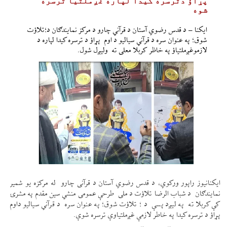
پړاؤ دترسره کیدا لپاره غږملتیا ترسره
شوه
ایکنا – د قدس رضوي آستان د قرآني چارو د مرکز نمایندګان د؛تلاؤت
شوق؛ په عنوان سره د قرآني سیالیو د اوم پړاؤ د ترسره کیدا لپاره د
لازموغږملتیاؤ په خاظر کربلا معلی ته ولیږل شول.
ایکنانیوز راپور ورکوي، د قدس رضوي آستان د قرآنی چارو له مرکزه یو شمیر
نمایندګان د شباب الرضا تلاؤت د ملی طرحې عمومی منشي سین مقدم په مشرۍ
کې کربلا ته په لیږد پسې د ؛ تلاؤت شوق؛ په عنوان سره د قرآني سیالیو داوم
پړاؤ د ترسره کیدا په خاطر لازمې غږملتیاوې ترسره شوې.