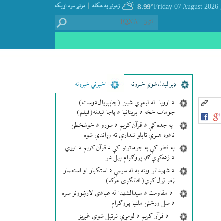
|
زمونږ په هکله
مونږ سره اړيکه
8.99°
, Friday 07
ډير لیدل شوي خبرونه
اخیرني خبرونه
د اروپا له لومړي شین (چاپېریال‌دوست)
جومات څخه د بریتانیا د پاچا لیدنه(فیلم)
په جده کې د قرآن کریم د سورو د خوشخطئ
نادره هنري تابلو نندارې ته وړاندې شوه
په قطر کې په جوماتونو کې د قرآن کریم د اوړي
د زده‌کړې ګډ پروګرام پیل شو
د شهیدانو وینه به له سیمې د استکبار او استعمار
ټغر ټول کړي(ځانګړی مرکه)
د مقاومت د سیدالشهدا له عبادي لارښوونو سره
د سل ورځنئ ملتیا پروګرام
د قرآن کریم د لومړي ترتیل شوي غږیز