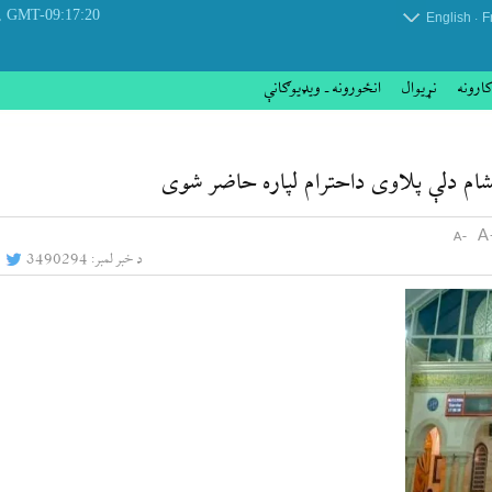
 August 2026
GMT-09:17:20
.
English
F
کارونه
نړيوال
انځورونه ـ ویډیوګانې
ام دلې پلاوی داحترام لپاره حاضر شوی
د خبر لمبر:
3490294