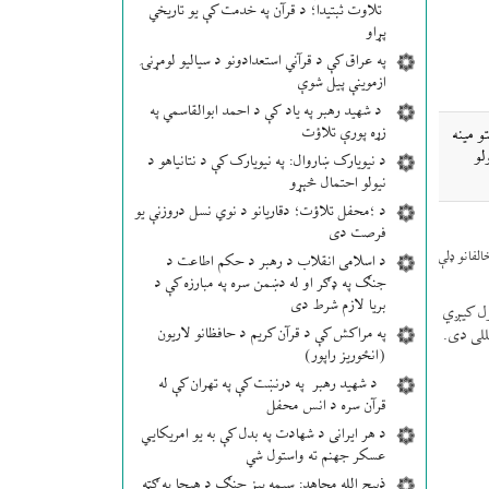
تلاوت ثبتیدا؛ د قرآن په خدمت کې یو تاریخي
پړاو
په عراق کې د قرآني استعدادونو د سیالیو لومړنۍ
ازموینې پیل شوې
د شهید رهبر په یاد کې د احمد ابوالقاسمي په
زړه پورې تلاؤت
 مینه
لو
د نیویارک ښاروال: په نیویارک کې د نتانیاهو د
نیولو احتمال څېړو
د ؛محفل تلاؤت؛ دقاریانو د نوي نسل دروزنې یو
فرصت دی
لفانو ډلې
د اسلامی انقلاب د رهبر د حکم اطاعت د
جنګ په ډګر او له دښمن سره په مبارزه کې د
بریا لازم شرط دی
ول کیږي
په مراکش کې د قرآن کریم د حافظانو لاریون
للی دی.
(انځوریز راپور)
د شهید رهبر په درنښت کې په تهران کې له
قرآن سره د انس محفل
د هر ایرانی د شهادت په بدل کې به یو امریکایي
عسکر جهنم ته واستول شي
ذبیح الله مجاهد: سیمه ییز جنګ د هیچا په ګټه