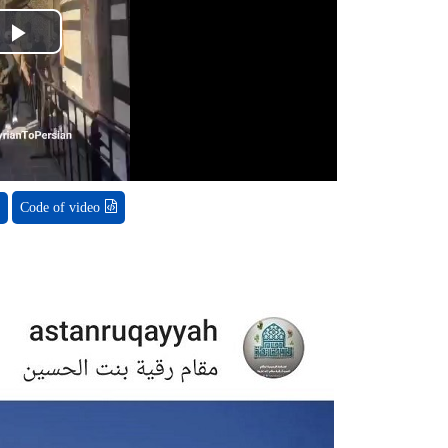
ay
eo
Code of video