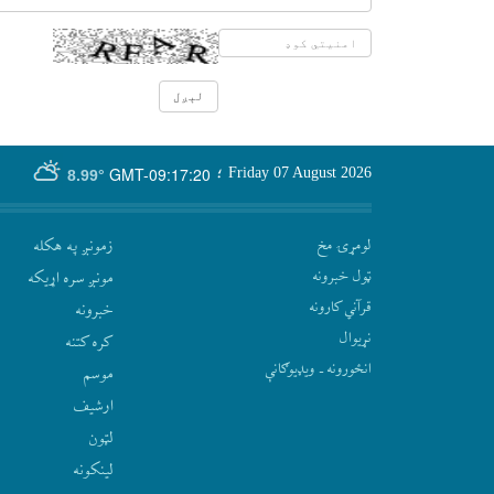
GMT-09:17:20
Friday 07 August 2026
؛
8.99°
لومړۍ مخ
زمونږ په هکله
ټول خبرونه
مونږ سره اړيکه
قرآني کارونه
‫خبرونه
نړيوال
کره کتنه
انځورونه ـ ویډیوګانې
موسم
ارشيف
لټون
لينکونه