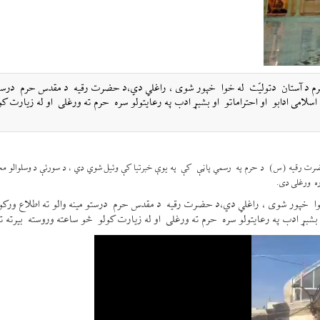
حرم د آستان دتولیّت له خوا خپور شوی ، راغلي دي،د حضرت رقیه د مقدس حرم درستو
سلامی ادابو او احتراماتو او بشبړ ادب په رعایتولو سره حرم ته ورغلی او له زیارت کو
 د حضرت رقیه (س) د حرم په رسمي پاڼې کې په یوې خبرتیا کې وئيل شوي دي ، د سورئې د وسلوالو مخا
ره ورغلی دی.
وا خپور شوی ، راغلي دي،د حضرت رقیه د مقدس حرم درستو مینه والو ته اطلاع ورک
 بشبړ ادب په رعایتولو سره حرم ته ورغلی او له زیارت کولو څو ساعته وروسته بیرته ت