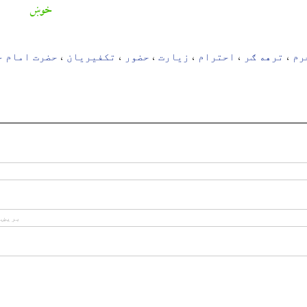
خوښ
رم
ترهه ګر
احترام
زیارت
حضور
تکفیریان
حضرت امام ح
،
،
،
،
،
،