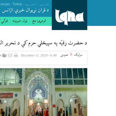
.
.
.
فارسی
العربیة
Türkçe
rançais
د قران نړيوال خبري اژانس
لومړۍ مخ
ټول خبرونه
قرآني 
د حضرت رقیّه په سپيڅلي حرم کې د تحریر الش
سرلیک
عمومی
6:48 - December 11, 2024