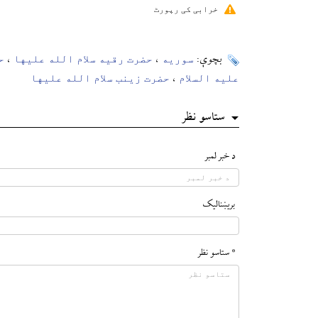
خرابی کی رپورٹ
سوریه
حضرت رقیه سلام الله علیها
ح
بچوې:
،
،
علیه السلام
حضرت زینب سلام الله علیها
،
ستاسو نظر
د خبر لمبر
بريښناليک
* ستاسو نظر