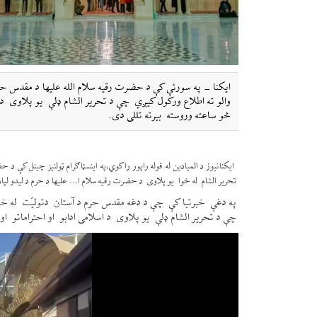
ایکنا - په سورئې کې د حضرت رقیه سلام الله علیها د مقدس 
والو ته اطلاع ورکول کیږي چې د تحریر الشام ډلې یو پلاوی د ا
څو ساعته وروسته بیرته تللی دی.
ایکنانیوز د المیادین له قوله راپور راکوي،په اینسټاګرام ټولنیز چینل کې
تحریر الشام له خوا یو پلاوی د حضرت رقیه سلام ا... علیها د حرم د لیدو لپا
په دغې خبرتیا کې چې د دغه مقدس حرم د آستان دتولیّت له خ
چې د تحریر الشام ډلې یو پلاوی د اسلامی ادابو او احتراماتو او