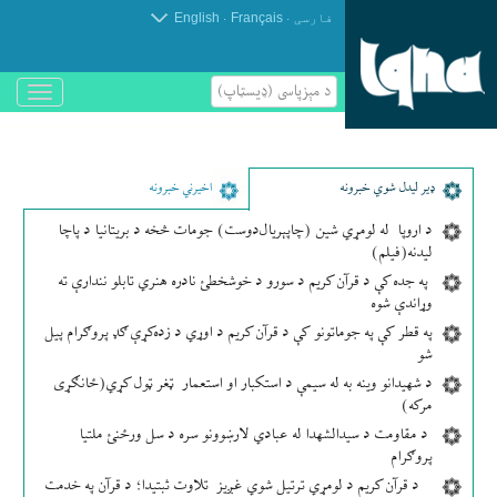
.
.
فارسی
Français
English
د مېزپاسى (ډیسټاپ)
باز
و
بسته
کردن
منو
ډير لیدل شوي خبرونه
اخیرني خبرونه
د اروپا له لومړي شین (چاپېریال‌دوست) جومات څخه د بریتانیا د پاچا
لیدنه(فیلم)
په جده کې د قرآن کریم د سورو د خوشخطئ نادره هنري تابلو نندارې ته
وړاندې شوه
په قطر کې په جوماتونو کې د قرآن کریم د اوړي د زده‌کړې ګډ پروګرام پیل
شو
د شهیدانو وینه به له سیمې د استکبار او استعمار ټغر ټول کړي(ځانګړی
مرکه)
د مقاومت د سیدالشهدا له عبادي لارښوونو سره د سل ورځنئ ملتیا
پروګرام
د قرآن کریم د لومړي ترتیل شوي غږیز تلاوت ثبتیدا؛ د قرآن په خدمت