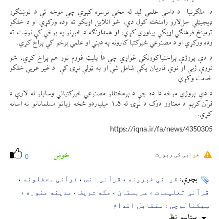
دا ملګرتیا د داسې علمي لید له مخې ترسره کېږي چې موخه ئې د نوښتګرو
ډیجیټلي حل‌لارو رامنځته کول دي، څو انلاین اړیکو ته وده ورکړي او د خلکو
ترمینځ فرهنګي اړیکې پیاوړې کړي، او همدارنګه د څېړنو په برخې کې نوښت ته
وده ورکړي او د مصنوعي ځیرکتیا کارونه په دیني او علمي برخو کې پراخ کړي.
د دې پروژې پراختیاکوونکي غواړي چې دا پلیټ فورم نور هم پراخ کړي، څو
نورې ژبې او نوي قاریان پکې شامل شي او په ټولې نړۍ کې د غیر عربي خلکو
خدمت وکړي.
د دې پروژې موخه دا ده چې د پرمختللو مصنوعي ځیرکتیائي وسایلو له لارې د
قرآن کریم د معناوو درک د نړۍ له ۱.۵ میلیاردو څخه زیاتو مسلمانانو ته اسانه
کړي.
https://iqna.ir/fa/news/4350305
خوښ
خرابی کی رپورٹ
0
قرانی خبرونه
قرآنی انس
قرآنی محفلونه
بچوې:
،
،
،
قرآنی تعلیمات
عربستان
مکه شریف
مدینه منوره
،
،
،
،
ټيکنالوچی
متقابل اقدام
،
ستاسو نظر