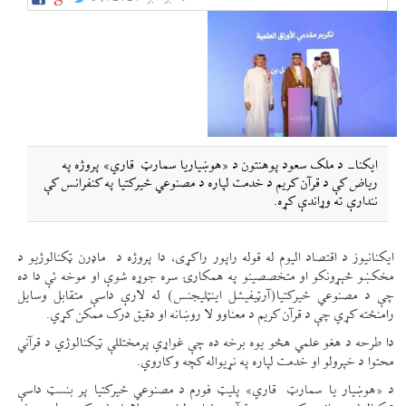
ایکنا- د ملک سعود پوهنتون د «هوښیاریا سمارټ قاري» پروژه په
ریاض کې د قرآن کریم د خدمت لپاره د مصنوعي ځیرکتیا په کنفرانس کې
نندارې ته وړاندې کړه.
ایکنانیوز د اقتصاد الیوم له قوله راپور راکړی، دا پروژه د ماډرن ټکنالوژیو د
مخکښو څېړونکو او متخصصینو په همکارۍ سره جوړه شوې او موخه ئې دا ده
چې د مصنوعي ځیرکتیا(آرټيفیشل اینټلیجنس) له لارې داسې متقابل وسایل
رامنځته کړي چې د قرآن کریم د معناوو لا روښانه او دقیق درک ممکن کړي.
دا طرحه د هغو علمي هڅو یوه برخه ده چې غواړي پرمختللې ټیکنالوژي د قرآني
محتوا د خپرولو او خدمت لپاره په نړیواله کچه وکاروي.
د «هوښیار یا سمارټ قاري» پلیټ فورم د مصنوعي ځیرکتیا پر بنسټ داسې