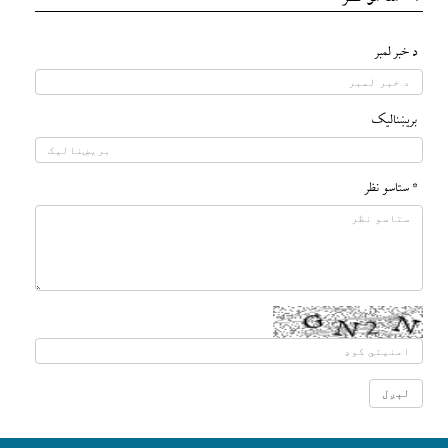
د خبر لمبر
بريښناليک
* ستاسو نظر