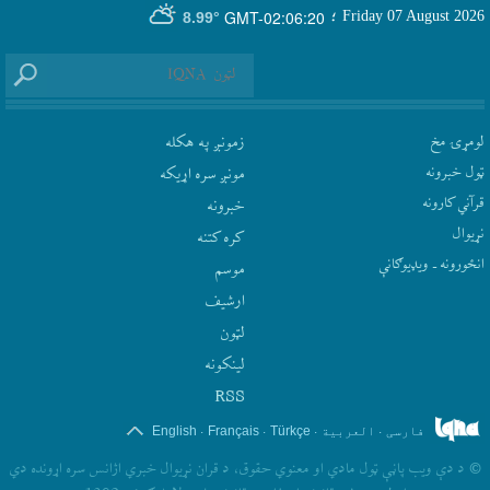
GMT-02:06:20
Friday 07 August 2026
؛
8.99°
لومړۍ مخ
زمونږ په هکله
ټول خبرونه
مونږ سره اړيکه
قرآني کارونه
‫خبرونه
نړيوال
کره کتنه
انځورونه ـ ویډیوګانې
موسم
ارشيف
لټون
لينکونه
RSS
.
.
.
.
فارسی
العربیة
Türkçe
Français
English
©
د دې ويب پاڼې ټول مادي او معنوي حقوق، د قران نړيوال خبري اژانس سره اړونده دي