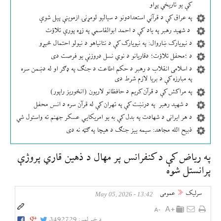
کې یو تاریخي پړاو
په عراق کې د قرآني استعدادونو د سیالیو لومړنۍ ازموینې پیل شوې
د شهید رهبر په یاد کې د احمد ابوالقاسمي په زړه پورې تلاؤت
د نیویارک ښاروال: په نیویارک کې د نتانیاهو د نیولو احتمال څېړو
د ؛محفل تلاؤت؛ دقاریانو د نوي نسل دروزنې یو فرصت دی
د اسلامی انقلاب د رهبر د حکم اطاعت د جنګ په ډګر او له دښمن سره
په مبارزه کې د بریا لازم شرط دی
په مراکش کې د قرآن کریم د حافظانو لاریون (انځوریز راپور)
د شهید رهبر په درنښت کې په تهران کې له قرآن سره د انس محفل
د هر ایرانی د شهادت په بدل کې به یو امریکایي عسکر جهنم ته واستول شي
ذبیح الله مجاهد: سیمه ییز جنګ د هیچا په ګټه نه دی
په ریاض کې د کنفرانس پر مهال د ذهین قاري پروژې
پرانستل شوه
سرلیک
عمومی
13:42 - May 05, 2026
د خبر لمبر:
3492729