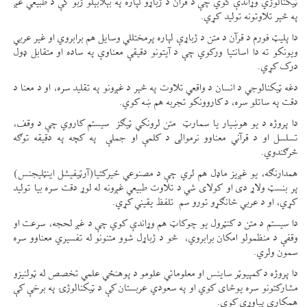
ټیکنالوژي وړاندې کوي چې د قرآن د ژباړو لپاره په بېلابېلو ژبو کې د طبیعي غږ
په څېر تلاوتونه تولید کړي.
دا پلیټ فورم د قرآن د متن د ژباړې لپاره پرمختللي وسایل هم برابروي او غیر عربي
ویونکو ته دا اسانتیا ورکوي چې د آیتونو دقیقې معناوې په ساده او متقابل ډول
درک کړي.
دغه ټیکنالوجي د انسان د واقعي تلاوت په څېر د غږونو په تقلید سره، او د معنا د
دقت په ساتلو سره، د کاروونکو تجربه هم ښه کوي.
دا پروژه د یو هوښیار یا سمارټ متن لرونکي ټیګز ‌ سیستم کاروي چې د وقف،
تسلسل او د قرآني معناوو نرموالی د کلمې او جملې په کچه په دقیقه توګه
څرګندوي.
همدارنګه، یو غږیز ماډل هم لري چې د مصنوعي ځیرکتیا(آرټيفیشل اینټلیجنس)
پر بنسټ ولاړ دی او کولای شي د تلاوت طبیعي غږونه له لوړ دقت سره بیا تولید
کړي، او د عربي ځانګړو تورو سم تلفظ یقیني کړي.
دا سیستم د متن د کنټرول یو چوکاټ هم وړاندې کوي چې د غږ لحجه، سرعت او
وقفې د منظمولو امکان برابروي، څو د ژباړل شوو متنونو له تفسیري معناوو سره
سمون ولري.
دا پروژه د کمپیوټر ساینس او معلوماتي علومو د پوهنځي علمي تخصص له ټولنیزو
مشارکتونو سره یوځای کوي او په سعودي عربستان کې د ټیکنالوژۍ په برخې کې
همکاري پیاوړې کوي.