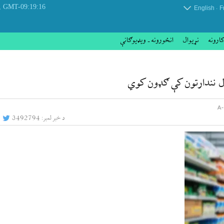
 August 2026
GMT-09:19:16
.
English
F
کارونه
نړيوال
انځورونه ـ ویډیوګانې
ال نندارتون کې ګډون کوي
د خبر لمبر:
3492794