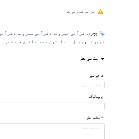
خرابی کی رپورٹ
قرآنی خبرونه
قرآنی هنرونه
قرآنی
بچوې:
،
،
ګډون
نړیوال نندارتون
مسلمانان
اسلامی ا
،
،
،
ستاسو نظر
د خبر لمبر
بريښناليک
* ستاسو نظر