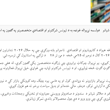
ون او دغه راز د حلالو شیانو دولسمه نړیواله غونډه به د تیونس شرکتونو او اقتصادي متخصصینو په ګډون په ا
د ایکنا د راپور له مخې، د تونس د سوداګرۍ او صنایعو خونه د دغه هیواد د کاروبارونو 
 کېږي، یو نړیوال چوکاټ برابروي چې زرګونه متخصصین پکې ګډون کوي، له هغې جم
له ګوټ ګوټ څخه ټوليږي، او د تیونس شرکتونو لپاره چې غواړي خپل نړیوال فعالیتونه پ
ړیوالو بازارونو ته وړاندې کول او په داسې یوه چټک وده کوونکي بازار کې د نوو 
 د آرایشي توکو، درملو، مالي خدماتو او بدیل سیاحت برخو ته هم غزول کېږي.
و د حلالو شیانو د سندونو د صادرولو وروستي معیارونه او تخنیکي رجحانات وڅېړي، ا
لئ لوړې کړي چې ورو ورو د دې ډول محصولاتو باندې تمرکز زیاتوي.