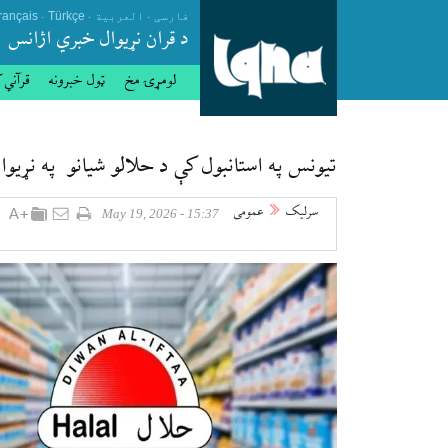
.
.
.
فارسی
العربیة
Türkçe
rançais
د قران نړيوال خبري اژانس
لومړۍ مخ
ټول خبرونه
قرآني 
تیونس په استانبول کې د حلالو شیانو په نړیو
سرلیک
عمومی
15:37 - May 19, 2026