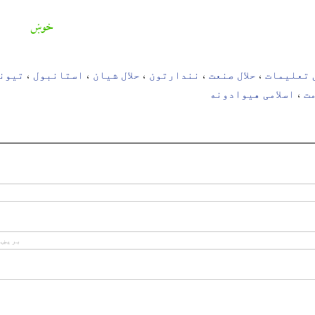
خوښ
 تعلیمات
حلال صنعت
نندارتون
حلال شیان
استانبول
تیون
،
،
،
،
،
مت
اسلامی هیوادونه
،