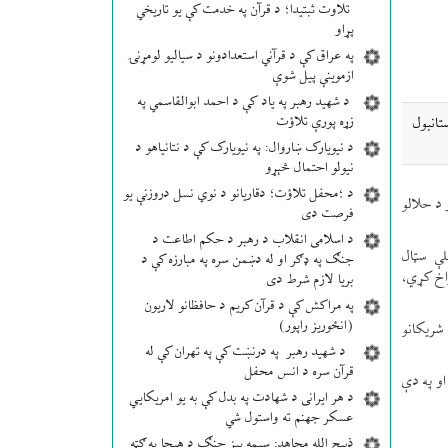
تلاوت ثبتیدا؛ د قرآن په خدمت کې یو تاریخي
پړاو
په عراق کې د قرآني استعدادونو د سیالیو لومړنۍ
ازموینې پیل شوې
د شهید رهبر په یاد کې د احمد ابوالقاسمي په
زړه پورې تلاؤت
ستانبول
د نیویارک ښاروال: په نیویارک کې د نتانیاهو د
نیولو احتمال څېړو
د ؛محفل تلاؤت؛ دقاریانو د نوي نسل دروزنې یو
او اقتصادي تاجرانو بلنه ورکړې چې په حلال ۲۰۲۶ نندارتون او د حلالو
فرصت دی
د اسلامی انقلاب د رهبر د حکم اطاعت د
لې سټال
جنګ په ډګر او له دښمن سره په مبارزه کې د
راخ کړي،
بریا لازم شرط دی
په مراکش کې د قرآن کریم د حافظانو لاریون
(انځوریز راپور)
شریکانو
د شهید رهبر په درنښت کې په تهران کې له
قرآن سره د انس محفل
و په دې
د هر ایرانی د شهادت په بدل کې به یو امریکایي
عسکر جهنم ته واستول شي
ذبیح الله مجاهد: سیمه ییز جنګ د هیچا په ګټه