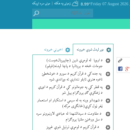
|
زمونږ په هکله
مونږ سره اړيکه
8.99°
, Friday 07
ډير لیدل شوي خبرونه
اخیرني خبرونه
د اروپا له لومړي شین (چاپېریال‌دوست)
جومات څخه د بریتانیا د پاچا لیدنه(فیلم)
په جده کې د قرآن کریم د سورو د خوشخطئ
نادره هنري تابلو نندارې ته وړاندې شوه
په قطر کې په جوماتونو کې د قرآن کریم د اوړي
د زده‌کړې ګډ پروګرام پیل شو
د شهیدانو وینه به له سیمې د استکبار او استعمار
ټغر ټول کړي(ځانګړی مرکه)
د مقاومت د سیدالشهدا له عبادي لارښوونو سره
د سل ورځنئ ملتیا پروګرام
د قرآن کریم د لومړي ترتیل شوي غږیز