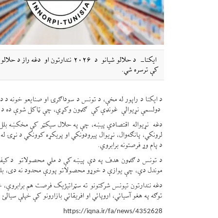
ایکنا- د حلالو شیانو د ۲۰۲۶ نندارت
کې ترسره شي.
دولسمې نړیوالې غونډې کې ګډون وکړي، چې ټاکل شوې ده د ۲۰۲۶ کال د نومبر له ۲۵مې څخه د مئ تر ۲۸ د ترکیې په استانبول کې ترسره شي.
دغه نړیواله اقتصادي پیښه، چې په حلال سیکټر کې مخکښه بلل
لرونکي، پانګه‌وال، نړیوال پیرودونکي او پریکړه کوونکي د نړۍ 
د پام وړ فرصتونه برابروي.
د تونس د ګډون هدف په دې پیښه کې د ملي محصولاتو د کیفیت ن
موندل دي، چې یوازې د خوړو محصولاتو پورې محدود نه دی، بلکې
دغه نندارتون تیونس شرکتونو ته سټراتیژیک فرصت هم برابروي، څ
توګه په هغو آسیائي، اروپائي او افریقائي بازارونو کې خپلې سیا
https://iqna.ir/fa/news/4352628