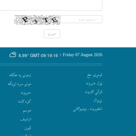
GMT-09:19:16
Friday 07 August 2026
؛
8.99°
لومړۍ مخ
زمونږ په هکله
ټول خبرونه
مونږ سره اړيکه
قرآني کارونه
‫خبرونه
نړيوال
کره کتنه
انځورونه ـ ویډیوګانې
موسم
ارشيف
لټون