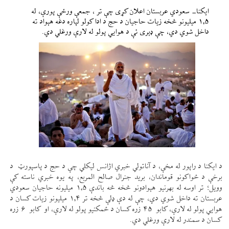
ایکنا- سعودي عربستان اعلان کړی چې تر ، جمعې ورځې پورې، له
۱.۵ میلیونو څخه زیات حاجیان د حج د ادا کولو لپاره دغه هېواد ته
داخل شوي دي، چې ډېری ئې د هوايي پولو له لارې ورغلي دي.
د ایکنا د راپور له مخې، د آناتولي خبري اژانس لیکلي چې د حج د پاسپورټ د
برخې د ځواکونو قوماندان، برید جنرال صالح المربع، په یوه خبري ناسته کې
وویل؛ تر اوسه له بهرنیو هېوادونو څخه څه باندې ۱.۵ میلیونه حاجیان سعودي
عربستان ته داخل شوي دي، چې له دې ډلې څخه تر ۱.۴ میلیونو زیات کسان د
هوايي پولو له لارې، کابو ۴۵ زره کسان د ځمکنيو پولو له لارې، او کابو ۶ زره
کسان د سمندر له لارې ورغلي دي.