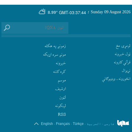
GMT-03:37:44
Sunday 09 August 2026
؛
8.99°
لومړۍ مخ
زمونږ په هکله
ټول خبرونه
مونږ سره اړيکه
قرآني کارونه
‫خبرونه
نړيوال
کره کتنه
انځورونه ـ ویډیوګانې
موسم
ارشيف
لټون
لينکونه
RSS
.
.
.
.
فارسی
العربیة
Türkçe
Français
English