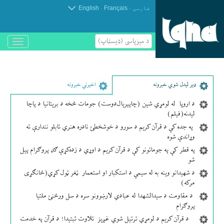
.
.
فارسی
Français
English
د مېزپاسى (ډیسټاپ)
باز
و
بسته
کردن
منو
ډير لیدل شوي خبرونه
اخیرني خبرونه
د اروپا له لومړي شین (چاپېریال‌دوست) جومات څخه د بریتانیا د پاچا
لیدنه(فیلم)
په جده کې د قرآن کریم د سورو د خوشخطئ نادره هنري تابلو نندارې ته
وړاندې شوه
په قطر کې په جوماتونو کې د قرآن کریم د اوړي د زده‌کړې ګډ پروګرام پیل
شو
د شهیدانو وینه به له سیمې د استکبار او استعمار ټغر ټول کړي(ځانګړی
مرکه)
د مقاومت د سیدالشهدا له عبادي لارښوونو سره د سل ورځنئ ملتیا
پروګرام
د قرآن کریم د لومړي ترتیل شوي غږیز تلاوت ثبتیدا؛ د قرآن په خدمت