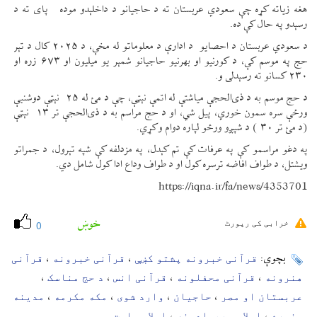
هغه زیاته کړه چې سعودي عربستان ته د حاجیانو د داخلېدو موده پای ته د
رسېدو په حال کې ده.
د سعودي عربستان د احصایو د ادارې د معلوماتو له مخې، د ۲۰۲۵ کال د تېر
حج په موسم کې، د کورنیو او بهرنیو حاجیانو شمېر یو میلیون او ۶۷۳ زره او
۲۳۰ کسانو ته رسېدلی و.
د حج موسم به د ذی‌الحجې میاشتې له اتمې نېټې، چې د مئ له ۲۵ نېټې دوشنبې
ورځې سره سمون خوري، پیل شي، او د حج مراسم به د ذی‌الحجې تر ۱۳ نېټې
(د مئ تر ۳۰ ) د شپږو ورځو لپاره دوام وکړي.
په دغو مراسمو کې په عرفات کې تم کېدل، په مزدلفه کې شپه تېرول، د جمراتو
ویشتل، د طواف افاضه ترسره کول او د طواف وداع ادا کول شامل دي.
https://iqna.ir/fa/news/4353701
خوښ
خرابی کی رپورٹ
0
قرآنی خبرونه پشتو کښې
قرآنی خبرونه
قرآنی
بچوې:
،
،
هنرونه
قرآنی محفلونه
قرآنی انس
د حج مناسک
،
،
،
،
عربستان او مصر
حاجیان
وارد شوی
مکه مکرمه
مدینه
،
،
،
،
منوره
اسلامی هیوادونه
اسلامی امت
،
،