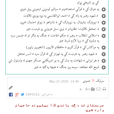
کې یو تاریخي پړاو
په عراق کې د قرآني استعدادونو د سیالیو لومړنۍ ازموینې پیل شوې
د شهید رهبر په یاد کې د احمد ابوالقاسمي په زړه پورې تلاؤت
د نیویارک ښاروال: په نیویارک کې د نتانیاهو د نیولو احتمال څېړو
د ؛محفل تلاؤت؛ دقاریانو د نوي نسل دروزنې یو فرصت دی
د اسلامی انقلاب د رهبر د حکم اطاعت د جنګ په ډګر او له دښمن سره
په مبارزه کې د بریا لازم شرط دی
په مراکش کې د قرآن کریم د حافظانو لاریون (انځوریز راپور)
د شهید رهبر په درنښت کې په تهران کې له قرآن سره د انس محفل
د هر ایرانی د شهادت په بدل کې به یو امریکایي عسکر جهنم ته واستول شي
ذبیح الله مجاهد: سیمه ییز جنګ د هیچا په ګټه نه دی
سرلیک
عمومی
14:46 - May 23, 2026
د خبر لمبر:
3492811
عربستان ته د څه باندې ۱.۵ میلیونه حاجیان
وارد شوي