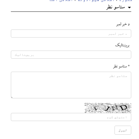
ستاسو نظر
د خبر لمبر
بريښناليک
* ستاسو نظر