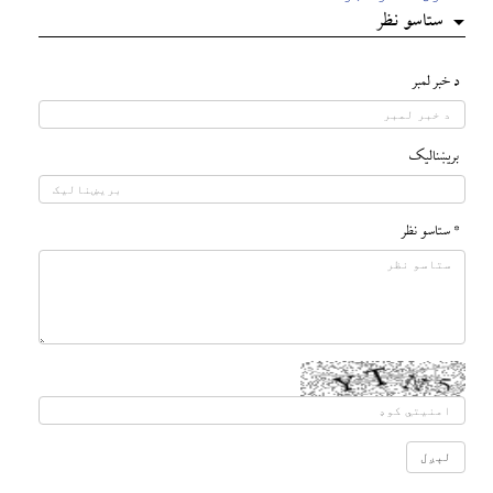
ستاسو نظر
د خبر لمبر
بريښناليک
* ستاسو نظر