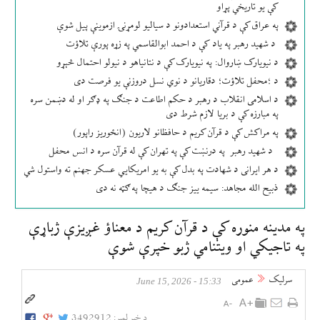
کې یو تاریخي پړاو
په عراق کې د قرآني استعدادونو د سیالیو لومړنۍ ازموینې پیل شوې
د شهید رهبر په یاد کې د احمد ابوالقاسمي په زړه پورې تلاؤت
د نیویارک ښاروال: په نیویارک کې د نتانیاهو د نیولو احتمال څېړو
د ؛محفل تلاؤت؛ دقاریانو د نوي نسل دروزنې یو فرصت دی
د اسلامی انقلاب د رهبر د حکم اطاعت د جنګ په ډګر او له دښمن سره
په مبارزه کې د بریا لازم شرط دی
په مراکش کې د قرآن کریم د حافظانو لاریون (انځوریز راپور)
د شهید رهبر په درنښت کې په تهران کې له قرآن سره د انس محفل
د هر ایرانی د شهادت په بدل کې به یو امریکایي عسکر جهنم ته واستول شي
ذبیح الله مجاهد: سیمه ییز جنګ د هیچا په ګټه نه دی
په مدينه منوره کې د قرآن کريم د معناؤ غږيزې ژباړې
په تاجيکي او ويتنامي ژبو خپرې شوې
سرلیک
عمومی
15:33 - June 15, 2026
د خبر لمبر:
3492912