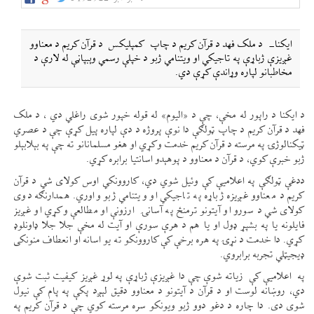
ایکنا- د ملک فهد د قرآن کريم د چاپ کمپلیکس د قرآن کريم د معناوو
غږيزې ژباړې په تاجيکي او ويتنامي ژبو د خپلې رسمي وېبپاڼې له لارې د
مخاطبانو لپاره وړاندې کړې دي.
د ایکنا د راپور له مخې، چې د «اليوم» له قوله خپور شوی راغلي دي ، د ملک
فهد د قرآن کريم د چاپ ټولګې دا نوې پروژه د دې لپاره پيل کړې چې د عصري
ټیکنالوژۍ په مرسته د قرآن کريم خدمت وکړي او هغو مسلمانانو ته چې په بېلابېلو
ژبو خبرې کوي، د قرآن د معناوو د پوهېدو اسانتيا برابره کړي.
ددغې ټولګې په اعلامیې کې وئیل شوي دي، کاروونکي اوس کولای شي د قرآن
کريم د معناوو غږيزه ژباړه په تاجيکي او ويتنامي ژبو واوري. همدارنګه دوی
کولای شي د سورو او آيتونو ترمنځ په آسانۍ ارزونې او مطالعې وکړي او غږيز
فايلونه يا په بشپړ ډول او يا هم د هرې سورې او آيت له مخې جلا جلا ډاونلوډ
کړي. دا خدمت د نړۍ په هره برخې کې کاروونکو ته يو اسانه او انعطاف منونکی
ډيجيټلي تجربه برابروي.
په اعلامیې کې زياته شوې چې دا غږيزې ژباړې په لوړ غږيز کيفيت ثبت شوې
دي، روښانه لوست او د قرآن د آيتونو د معناوو دقيق لېږد پکې په پام کې نيول
شوی دی. دا چاره د دغو دوو ژبو ويونکو سره مرسته کوي چې د قرآن کريم په