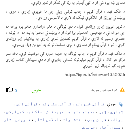
معناوو ښه پوه شي او د الهي آيتونو په رڼا کې تفکر او تدبر وکړي.
د ملک فهد د قرآن کريم د چاپ ټولنې ويلي چې دا غږيزې ژباړې د دوی د
برېښنائي پورټل او ځانګړي لينک له لارې د لاسرسي وړ دي.
د نويو غږيزو ژباړو وړاندې کول د دې ټولګې د هغو دوامدارو هڅو يوه برخه ده
چې موخه ئې د ډيجيټلي خدمتونو پراخول او د برېښنائي محتوا بډاينه ده. دا ټولنه د
عصري رسنيو له لارې د قرآن کريم تصديق شوې ژباړې په بېلابېلو ژبو وړاندې
کوي، څو د قرآن پيغام او معناوې د نړۍ مسلمانانو ته په اغېزمن ډول ورسوي.
د ملک فهد د قرآن کريم د چاپ ټولګه په مدينه منوره کې موقعيت لري. دغه ستر
مرکز هر کال د قرآن کريم ميليونونه نسخې چاپوي او د دې سپېڅلي کتاب ژباړې
هم په ګڼو نړيوالو ژبو خپروي.
https://iqna.ir/fa/news/4358086
خوښ
خرابی کی رپورٹ
0
قرآنی خبرونه
قرآنی هنرونه
قرآنی انس
بچوې:
،
،
،
ژباړې
ژبې
مدینه منوره
عربستان
ملک فهد کمپلیکس
،
،
،
،
،
ټولګه
قرآن چاپ
انتشارات
اسلامی آثار
تاریخی آثار
،
،
،
،
هنری آثار
جومات
،
،