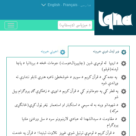
.
.
فارسی
Français
English
د مېزپاسى (ډیسټاپ)
باز
و
بسته
کردن
منو
ډير لیدل شوي خبرونه
اخیرني خبرونه
د اروپا له لومړي شین (چاپېریال‌دوست) جومات څخه د بریتانیا د پاچا
لیدنه(فیلم)
په جده کې د قرآن کریم د سورو د خوشخطئ نادره هنري تابلو نندارې ته
وړاندې شوه
په قطر کې په جوماتونو کې د قرآن کریم د اوړي د زده‌کړې ګډ پروګرام پیل
شو
د شهیدانو وینه به له سیمې د استکبار او استعمار ټغر ټول کړي(ځانګړی
مرکه)
د مقاومت د سیدالشهدا له عبادي لارښوونو سره د سل ورځنئ ملتیا
پروګرام
د قرآن کریم د لومړي ترتیل شوي غږیز تلاوت ثبتیدا؛ د قرآن په خدمت