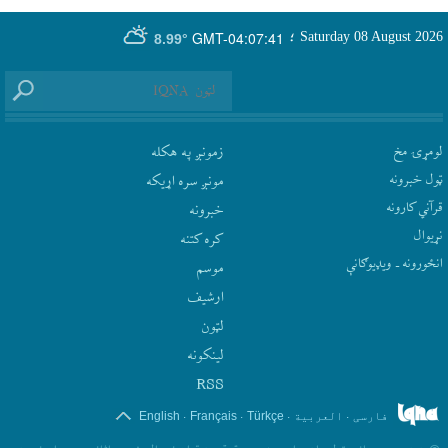
GMT-04:07:41
Saturday 08 August 2026
؛
8.99°
لومړۍ مخ
زمونږ په هکله
ټول خبرونه
مونږ سره اړيکه
قرآني کارونه
‫خبرونه
نړيوال
کره کتنه
انځورونه ـ ویډیوګانې
موسم
ارشيف
لټون
لينکونه
RSS
.
.
.
.
فارسی
العربیة
Türkçe
Français
English