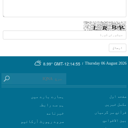
GMT-12:14:55
Thursday 06 August 2026
؛
8.99°
صفحه اول
ہمارے بارے میں
مکمل خبریں
ہم سے رابطہ
قرآني سر گرمياں
بين الاقوامي
سروے رپورٹ آرکائیو