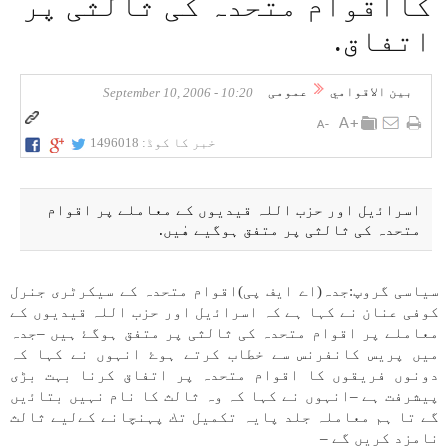
كااقوام متحدہ كی ثالثی پر
اتفاق.
بين الاقوامي
عمومی
10:20 - September 10, 2006
خبر کا کوڈ:
1496018
اسراﺋيل اور حزب اللہ قيديوں كے معاملے پر اقوام
متحدہ كی ثالثی پر متفق ہوگیے هٰیں.
سياسی گروپ:جدہ(اے ايف پی)اقوام متحدہ كے سيكرٹری جنرل
كوفی عنان نے كہا ہے كہ اسراﺋيل اور حزب اللہ قيديوں كے
معاملے پر اقوام متحدہ كی ثالثی پر متفق ہوگۓ ہیں –جدہ
میں پريس كانفرنس سے خطاب كرتے ہوۓ انہوں نے كہا كہ
دونوں فريقوں كا اقوام متحدہ پر اتفاق كرنا بہت بڑی
پيشرفت ہے –انہوں نے كہا كہ وہ ثالث كا نام نہیں بتاﺋیں
گے تا ہم معاملہ جلد پایہ تكميل تك پہنچانے كےلیے ثالث
نامزد كریں گے –