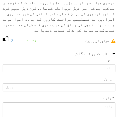
دوسری طرف اسراﺋيلی وزير اعظم ابہود اولمرٹ كے ترجمان
نے كہا ہے كہ اسراﺋيل حزب اللہ كے ساتھ كوئ ڈيل نہیں كرے
گا اور قيديوں كی رہائ كے لیے كسی ثالشی كی ضرورت نہیں –
اسراﺋيل نے فلسطينی مزاحمت كاروں كے ہاتھ اغوا ہونے
والے اپنے فوجی كی رہائ كی صورت میں فلسطينی صدر محمود
عباس كے ساتھ مذاكرات كا عندیہ ديديا ہے
پسند
0
خرابی کی رپورٹ
نظرات بینندگان
نام
ایمیل
* رایے