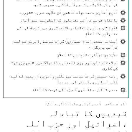
قراء کی تلاوتوں کے ریکارڈنگ پر خصوصی توجہ
آڈیو | قاری محمدجواد کاشفی کی تلاوت- سوره‌‌ «شوری»
بالکان قومی قرآنی مقابلوں کا اسکوپیه میں آغاز
قطر؛ تیسرے بین الاقوامی «ٹاپ ترین میں ٹاپ» قرانی
مقابلوں کا آغاز
آستانہ مقدس امام حسین (ع) کی جانب سے زائرین کے لیے
قرآنی پروگرام
ملایشین قرآنی مقابلوں کا اعلان
اسلامک اسٹڈی اور بین المذاہب ڈائیلاگ میں «اسپوزیتو»
کی کاوش
روضۂ حسینی کی جانب سے غیرملکی زائرینِ اربعین کے لیے
کثیر لسانی رہنمائی اور سروسز
مصری قرآنی مقابلوں کے زبانی ٹیسٹ کا آغاز
اقوام متحدہ كے سيكرٹری جنرل كوفی عنان:
قيديوں كا تبادلہ
،اسراﺋيل اور حزب اللہ