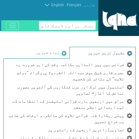
.
.
فارسی
Français
English
نسخہ برایے ڈیسک ٹاپ
باز
و
بسته
کردن
منو
تمام خبریں
مقبول ترین خبریں
فرانس میں بین المذاہب مکالمہ وقت کی اہم ضرورت ہے
مصری قاری شیخ عوض عبداللہ الفردی؛ پروگرام "دولتِ
تلاوت" کی متاثر کن شخصیت
استنبول میں ترک اور عرب فنکاروں کی آٹھویں مصوری
نمائش کا آغاز+ تصاویر
عراق میں اربعین بارے قرآنی اسٹیشنز کے انتظامات کے
لیے ابتدائی اجلاس منعقد
پہلی ریکارڈ شدہ قرآنی تلاوت کی سالگرہ، اوقاف کی جانب
سے خراجِ تحسین
تصاویر| زائرین اربعین کے راستوں پر
عمان ریڈیو قرآن کے قیام کی بیسویں سالگرہ؛ عمانی