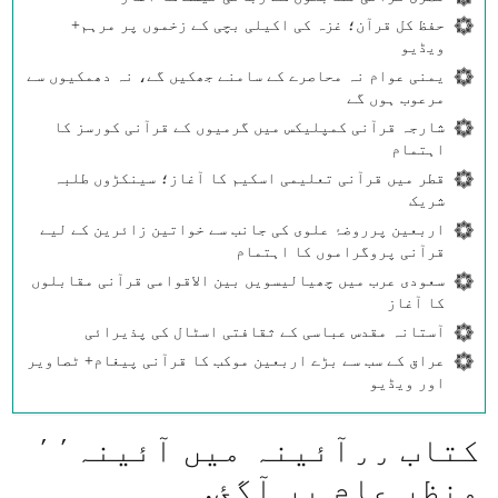
حفظ کل قرآن؛ غزہ کی اکیلی بچی کے زخموں پر مرہم+
ویڈیو
یمنی عوام نہ محاصرے کے سامنے جھکیں گے، نہ دھمکیوں سے
مرعوب ہوں گے
شارجہ قرآنی کمپلیکس میں گرمیوں کے قرآنی کورسز کا
اہتمام
قطر میں قرآنی تعلیمی اسکیم کا آغاز؛ سینکڑوں طلبہ
شریک
اربعین پرروضۂ علوی کی جانب سے خواتین زائرین کے لیے
قرآنی پروگراموں کا اہتمام
سعودی عرب میں چھیالیسویں بین الاقوامی قرآنی مقابلوں
کا آغاز
آستانہ مقدس عباسی کے ثقافتی اسٹال کی پذیرائی
عراق کے سب سے بڑے اربعین موکب کا قرآنی پیغام+ ٹصاویر
اور ویڈیو
كتاب ٫٫آئينہ میں آئينہ٬٬
منظر عام پر آگئ.