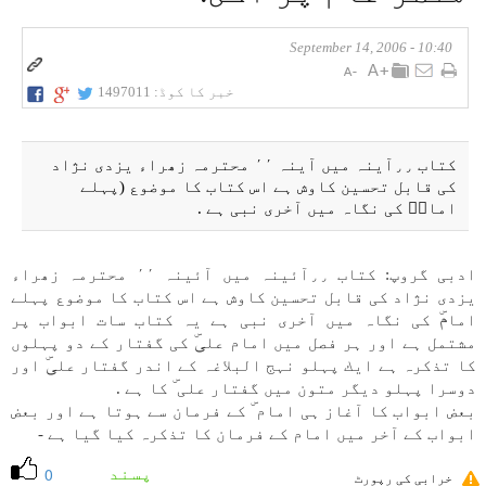
10:40 - September 14, 2006
خبر کا کوڈ:
1497011
كتاب ٫٫آينہ میں آينہ ٬٬ محترمہ زھراء يزدی نژاد
كی قابل تحسين كاوش ہے اس كتاب كا موضوع (پہلے
امامۜ كی نگاہ میں آخری نبی ہے .
ادبی گروپ: كتاب ٫٫آئينہ میں آئينہ ٬٬ محترمہ زھراء
يزدی نژاد كی قابل تحسين كاوش ہے اس كتاب كا موضوع پہلے
امامۜ كی نگاہ میں آخری نبی ہے یہ كتاب سات ابواب پر
مشتمل ہے اور ہر فصل میں امام علیۜ كی گفتار كے دو پہلوں
كا تذكرہ ہے ايك پہلو نہج البلاغہ كے اندر گفتار علیۜ اور
دوسرا پہلو ديگر متون میں گفتار علی ۜ كا ہے .
بعض ابواب كا آغاز ہی امام ۜ كے فرمان سے ہوتا ہے اور بعض
ابواب كے آخر میں امام كے فرمان كا تذكرہ كيا گيا ہے -
پسند
0
خرابی کی رپورٹ