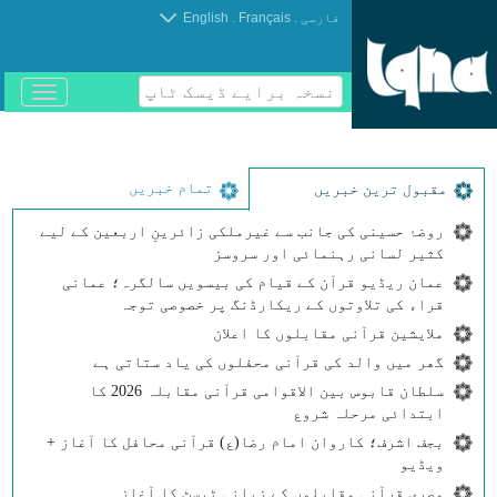
.
.
فارسی
Français
English
نسخہ برایے ڈیسک ٹاپ
باز
و
بسته
کردن
منو
تمام خبریں
مقبول ترین خبریں
روضۂ حسینی کی جانب سے غیرملکی زائرینِ اربعین کے لیے
کثیر لسانی رہنمائی اور سروسز
عمان ریڈیو قرآن کے قیام کی بیسویں سالگرہ؛ عمانی
قراء کی تلاوتوں کے ریکارڈنگ پر خصوصی توجہ
ملایشین قرآنی مقابلوں کا اعلان
گھر میں والد کی قرآنی محفلوں کی یاد ستاتی ہے
سلطان قابوس بین الاقوامی قرآنی مقابلہ 2026 کا
ابتدائی مرحلہ شروع
بجف اشرف؛ کاروان امام رضا(ع) قرآنی محافل کا آغاز +
ویڈیو
مصری قرآنی مقابلوں کے زبانی ٹیسٹ کا آغاز