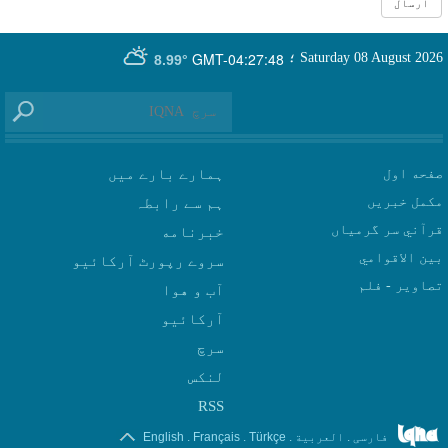
GMT-04:27:48
Saturday 08 August 2026
؛
8.99°
صفحه اول
ہمارے بارے میں
مکمل خبریں
ہم سے رابطہ
قرآني سر گرمياں
بين الاقوامي
سروے رپورٹ آرکائیو
تصاوير - فلم
آب و هوا
سرچ
لنکس
RSS
.
.
.
.
فارسی
العربیة
Türkçe
Français
English