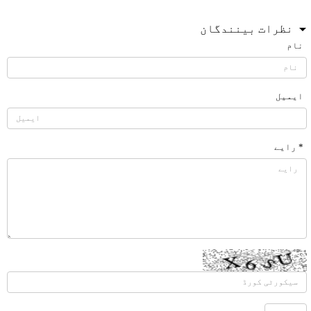
نظرات بینندگان
نام
ایمیل
* رایے