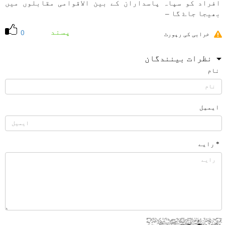
افراد كو سپاہ پاسداران كے بين الاقوامی مقابلوں میں
بھيجا جاۓ گا –
پسند
0
خرابی کی رپورٹ
نظرات بینندگان
نام
ایمیل
* رایے