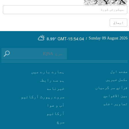
GMT-15:54:04
Sunday 09 August 2026
؛
8.99°
صفحه اول
ہمارے بارے میں
مکمل خبریں
ہم سے رابطہ
قرآني سر گرمياں
بين الاقوامي
سروے رپورٹ آرکائیو
تصاوير - فلم
آب و هوا
سرچ