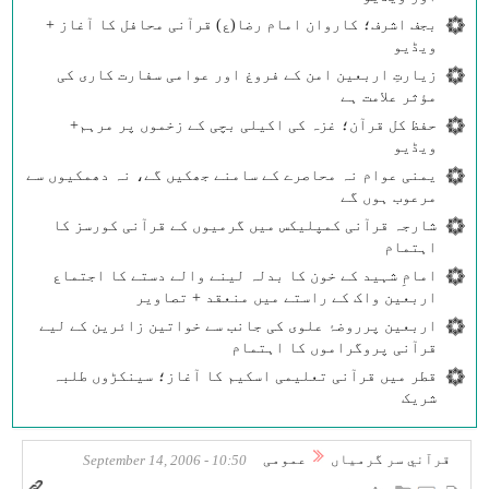
بجف اشرف؛ کاروان امام رضا(ع) قرآنی محافل کا آغاز +
ویڈیو
زیارتِ اربعین امن کے فروغ اور عوامی سفارت کاری کی
مؤثر علامت ہے
حفظ کل قرآن؛ غزہ کی اکیلی بچی کے زخموں پر مرہم+
ویڈیو
یمنی عوام نہ محاصرے کے سامنے جھکیں گے، نہ دھمکیوں سے
مرعوب ہوں گے
شارجہ قرآنی کمپلیکس میں گرمیوں کے قرآنی کورسز کا
اہتمام
امامِ شہید کے خون کا بدلہ لینے والے دستے کا اجتماع
اربعین واک کے راستے میں منعقد + تصاویر
اربعین پرروضۂ علوی کی جانب سے خواتین زائرین کے لیے
قرآنی پروگراموں کا اہتمام
قطر میں قرآنی تعلیمی اسکیم کا آغاز؛ سینکڑوں طلبہ
شریک
قرآني سر گرمياں
عمومی
10:50 - September 14, 2006