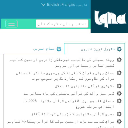
.
.
فارسی
Français
English
نسخہ برایے ڈیسک ٹاپ
باز
و
بسته
کردن
منو
تمام خبریں
مقبول ترین خبریں
روضۂ حسینی کی جانب سے غیرملکی زائرینِ اربعین کے لیے
کثیر لسانی رہنمائی اور سروسز
عمان ریڈیو قرآن کے قیام کی بیسویں سالگرہ؛ عمانی
قراء کی تلاوتوں کے ریکارڈنگ پر خصوصی توجہ
ملایشین قرآنی مقابلوں کا اعلان
گھر میں والد کی قرآنی محفلوں کی یاد ستاتی ہے
سلطان قابوس بین الاقوامی قرآنی مقابلہ 2026 کا
ابتدائی مرحلہ شروع
مصری قرآنی مقابلوں کے زبانی ٹیسٹ کا آغاز
عراق کے سب سے بڑے اربعین موکب کا قرآنی پیغام+ ٹصاویر
اور ویڈیو