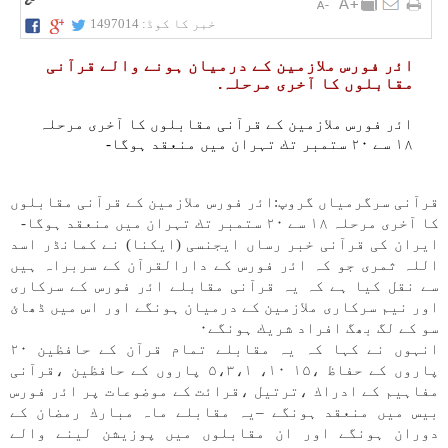
خبر کا کوڈ:
1497014
اﺋر فورس ملازمين كے درميان ہونے والے قرآنی
مقابلوں كا آخری مرحلہ.
اﺋر فورس ملازمين كے قرآنی مقابلوں كا آخری مرحلہ
۱۸ سے ۲۰ ستمبر تك تہران میں منعقد ہوگا-
قرآنی سرگرمياں گروپ:اﺋر فورس ملازمين كے قرآنی مقابلوں
كا آخری مرحلہ ۱۸ سے ۲۰ ستمبر تك تہران میں منعقد ہوگا-
ايران كی قرآنی خبر رساں ايجنسی (ايكنا) نے كمانڈر اسد
اللہ ثمری جو كہ اﺋر فورس كے دارالقرآن كے سربراہ ہیں
سے نقل كيا ہے كہ یہ قرآنی مقابلے اﺋر فورس كے سركاری
اور نيم سركاری ملازمين كے درميان ہونگے اور اس میں ڈھائ
سو كے لگ بھگ افراد شريك ہونگے۰
انہوں نے كہا كہ یہ مقابلے تمام قرآن كے حافظين ۲۰
پاروں كے حفاظ ،۱۵ ۱۰، ۵،۳،۱ پاروں كے حافظين ،قرآنی
مفاہيم كے ادراك ،ترتيل ،قراﺋت كے موضوعات پر اﺋر فورس
بيس میں منعقد ہونگے –یہ مقابلے ماہ مبارك رمضان كے
دوران ہونگے اور ان مقابلوں میں پوزيشن لينے والے