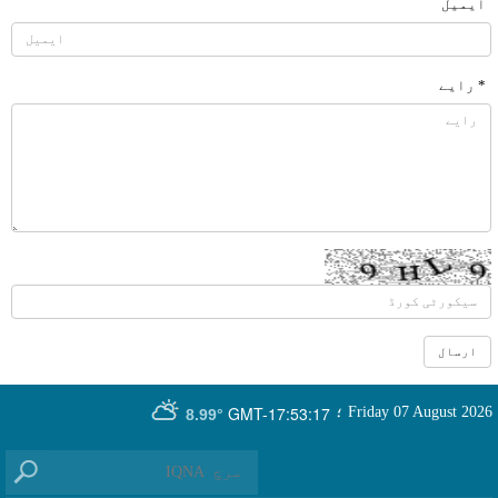
ایمیل
* رایے
GMT-17:53:17
Friday 07 August 2026
؛
8.99°