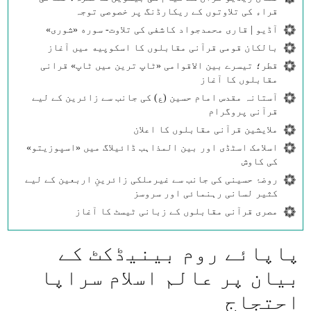
قراء کی تلاوتوں کے ریکارڈنگ پر خصوصی توجہ
آڈیو | قاری محمدجواد کاشفی کی تلاوت- سوره‌‌ «شوری»
بالکان قومی قرآنی مقابلوں کا اسکوپیه میں آغاز
قطر؛ تیسرے بین الاقوامی «ٹاپ ترین میں ٹاپ» قرانی
مقابلوں کا آغاز
آستانہ مقدس امام حسین (ع) کی جانب سے زائرین کے لیے
قرآنی پروگرام
ملایشین قرآنی مقابلوں کا اعلان
اسلامک اسٹڈی اور بین المذاہب ڈائیلاگ میں «اسپوزیتو»
کی کاوش
روضۂ حسینی کی جانب سے غیرملکی زائرینِ اربعین کے لیے
کثیر لسانی رہنمائی اور سروسز
مصری قرآنی مقابلوں کے زبانی ٹیسٹ کا آغاز
پاپائے روم بينیڈكٹ كے
بيان پر عالم اسلام سراپا
احتجاج