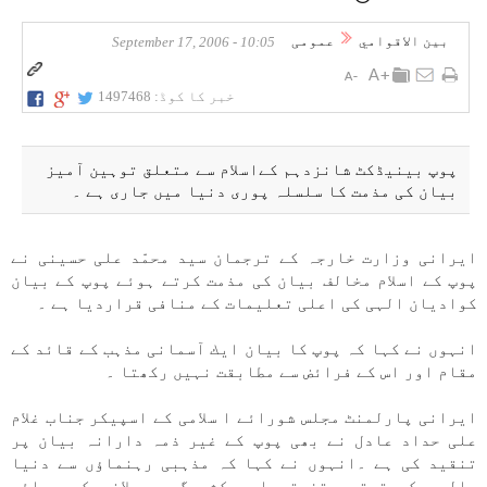
بين الاقوامي
عمومی
10:05 - September 17, 2006
خبر کا کوڈ:
1497468
پوپ بينیڈكٹ شانزدہم كےاسلام سے متعلق توہين آميز
بيان كی مذمت كا سلسلہ پوری دنيا میں جاری ہے ۔
ايرانی وزارت خارجہ كے ترجمان سيد محمّد علی حسينی نے
پوپ كے اسلام مخالف بيان كی مذمت كرتے ہوئے پوپ كے بيان
كواديان الہی كی اعلی تعليمات كے منافی قرارديا ہے ۔
انہوں نے كہا كہ پوپ كا بيان ايك آسمانی مذہب كے قائد كے
مقام اور اس كے فرائض سے مطابقت نہیں ركھتا ۔
ايرانی پارلمنٹ مجلس شورائے ا سلامی كے اسپيكر جناب غلام
علی حداد عادل نے بھی پوپ كے غير ذمہ دارانہ بيان پر
تنقيد كی ہے ۔انہوں نے كہا كہ مذہبی رہنماؤں سے دنيا
والوں كی توقع ۔تفرقہ اور كشيدگی پھيلانے كے بجائے