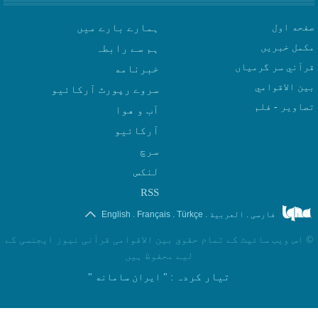
صفحه اول
ہمارے بارے میں
مکمل خبریں
ہم سے رابطہ
قرآني سر گرمياں
بين الاقوامي
سروے رپورٹ آرکائیو
تصاوير - فلم
آب و هوا
سرچ
لنکس
RSS
.
.
.
.
فارسی
العربیة
Türkçe
Français
English
©
اس ویب سائیٹ کے تمام حقوق بین الاقوامی قرآنی نیوز ایجنسی کے
لیے محفوظ ہیں
تیار کردہ
: " ایران سامانه "