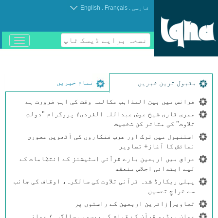
.
.
فارسی
Français
English
نسخہ برایے ڈیسک ٹاپ
باز
و
بسته
کردن
منو
تمام خبریں
مقبول ترین خبریں
فرانس میں بین المذاہب مکالمہ وقت کی اہم ضرورت ہے
مصری قاری شیخ عوض عبداللہ الفردی؛ پروگرام "دولتِ
تلاوت" کی متاثر کن شخصیت
استنبول میں ترک اور عرب فنکاروں کی آٹھویں مصوری
نمائش کا آغاز+ تصاویر
عراق میں اربعین بارے قرآنی اسٹیشنز کے انتظامات کے
لیے ابتدائی اجلاس منعقد
پہلی ریکارڈ شدہ قرآنی تلاوت کی سالگرہ، اوقاف کی جانب
سے خراجِ تحسین
تصاویر| زائرین اربعین کے راستوں پر
عمان ریڈیو قرآن کے قیام کی بیسویں سالگرہ؛ عمانی