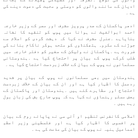
اديان كے ماننے والوں كو دوستی و محبت كی دعوت دينے كی
ہے ۔
ادھر پاكستان كے صدر پرويز مشرف اور مصر كے وزير خارجہ
احمد ابوالغيث نے ہوانا میں پوپ كو تنقيد كا نشانہ
بناياہے ۔جنرل مشرف نے كہا كہ دہشت گردی كو اسلام سے
جوڑنے كے مكروہ ہتھكنڈوں كو متحد ہوكر ناكام بنانے كی
ضرورت ہے ۔پاكستان نے وٹيكن كے سفير كو دفتر خارجہ میں
طلب كركے پوپ كے بيان پر احتجاج كيا ہے ۔ہندوستانی
مسلمانوں نے پوپ كے بيان كے خلاف زبردست احتجاج كيا ہے ۔
ہندوستان میں بھی مسلمانوں نے پوپ كے بيان پر شديد
ردعمل كا اظہار كيا ہے اور ان كے بيان كے خلاف زبردست
احتجاج اور مظاہرے كئے ہیں ۔ہندوستان اور پاكستان كے
بعض مسلم رہنماؤں نے كہا ہے كہ پوپ جارج بش كی زبان بول
رہے ہیں ۔
اسلامی كانفرنس تنظيم او آئی سی نے پاپائے روم كے بيان
پر افسوس كا اظہار كيا ہے اور فلسطينی وزير اعظم
اسماعيل ہنیہ نے پوپ كے بيان كی مذمت كی ہے ۔