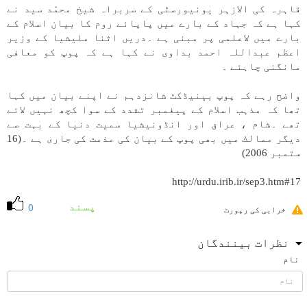
قاہرہ كی الازہر يونيورسٹی كے سربراہ شيخ محمّد سيد نے
كہا ہے كہ جہاد كے بارے میں پاپائے روم كا بيان اسلام كے
بارے میں لاعلمی پر مبنی ہے ۔دریں اثنا مليشيا كے وزير
اعظم عبداللہ احمد بداوی نے كہا ہے كہ پوپ كو معافی
مانگنی چاہئے ۔
واضح رہے كہ پوپ بينیڈكٹ شانزدہم نے اپنے بيان میں كہا
تھا كہ مذہب اسلام كے پيغمبر تشدد كے سوا كچھ نہیں لائے
تھے ۔شام ، عراق اور انڈونيشيا سميت دنيا كے بہت سے
ديگر ممالك میں بھی پوپ كے بيان كی مذمت كی جاری ہے ۔(16
ستمبر 2006)
http://urdu.irib.ir/sep3.htm#17
پسند
0
خرابی کی رپورٹ
نظرات بینندگان
نام