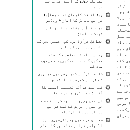
مقابلہ 2026 کا ابتدائی مرحلہ
ان كی
شروع
خارجہ
بجف اشرف؛ کاروان امام رضا(ع)
 پہلا
قرآنی محافل کا آغاز + ویڈیو
انيوں
مصری قرآنی مقابلوں کے زبانی
نجملہ
ٹیسٹ کا آغاز
ے عمل
حفظ کل قرآن؛ غزہ کی اکیلی بچی کے
ے ملك
زخموں پر مرہم+ ویڈیو
ق میں
 والے
یمنی عوام نہ محاصرے کے سامنے
جھکیں گے، نہ دھمکیوں سے مرعوب
ن گئے
ہوں گے
 قائم
ت میں
شارجہ قرآنی کمپلیکس میں گرمیوں
 ہوئے
کے قرآنی کورسز کا اہتمام
چھ كا
قطر میں قرآنی تعلیمی اسکیم کا
جہ سے
آغاز؛ سینکڑوں طلبہ شریک
خونين
اربعین پرروضۂ علوی کی جانب سے
ا موقع
خواتین زائرین کے لیے قرآنی
ركھنے
پروگراموں کا اہتمام
رميان
سعودی عرب میں چھیالیسویں بین
الاقوامی قرآنی مقابلوں کا آغاز