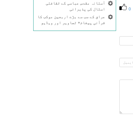
آستانہ مقدس عباسی کے ثقافتی
0
اسٹال کی پذیرائی
عراق کے سب سے بڑے اربعین موکب کا
قرآنی پیغام+ ٹصاویر اور ویڈیو