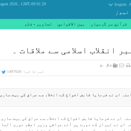
, Saturday 08 August 2026
GMT-09:01:29
.
English
F
 نیوز
قرآني سر گرمياں
بين الاقوامي
تصاوير - فلم
ر انقلاب اسلامی سے ملاقات ۔
خبر کا کوڈ:
1497626
امنہ ای نے فرمايا قابض افواج كے انخلاء سے عراق كی بہت ساری
منہ ای نے فرمايا قابض افواج كے انخلاء سے عراق كی بہت ساری 
ہ ای نے تہران كے دورے پر آئے عراقی وزير ا‏عظم نوری المال
ق كے عوام اور حكومت كی عملی حمايت كرنا اپنا فريضہ سمجھتا