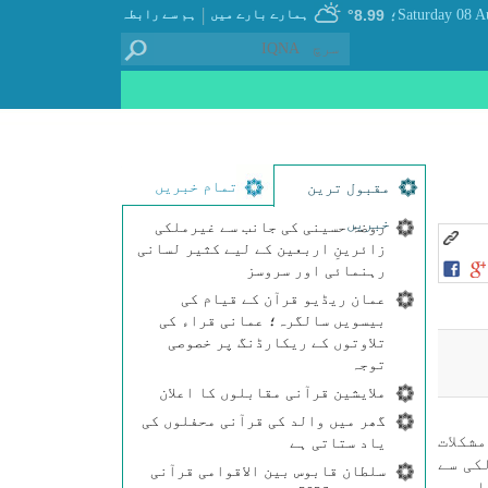
|
8.99°
ہمارے بارے میں
ہم سے رابطہ
؛
تمام خبریں
مقبول ترین
خبریں
روضۂ حسینی کی جانب سے غیرملکی
زائرینِ اربعین کے لیے کثیر لسانی
رہنمائی اور سروسز
عمان ریڈیو قرآن کے قیام کی
بیسویں سالگرہ؛ عمانی قراء کی
تلاوتوں کے ریکارڈنگ پر خصوصی
توجہ
ملایشین قرآنی مقابلوں کا اعلان
گھر میں والد کی قرآنی محفلوں کی
مشكلات
یاد ستاتی ہے
كی سے
سلطان قابوس بین الاقوامی قرآنی
 ہے ۔