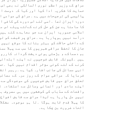
عراق كے وزير اعظم نوری المالكی نے بھی اس م
حمايت كا شكریہ ادا كيا اور كہا كہ دوست ا
پاليسی كی ترجيحات میں ہے ۔عراق كی عوامی او
دورۂ ايران تھا ۔اسی لئے اس دورے كی كافی اہ
كا سامنا ہے جن كو حل كرنے كےلئے پہلے اس م
اسلامی جموریۂ ايران سے جو معاہدے كئے ہیں
درآمد نہیں ہوپارہا ہے ۔عراق پر قبضے كو تي
كے داخلی حالات كو بہتر بنانے كا موقع نہیں 
جان كا تحفظ عراقی شہريوں كا سب سے پہلا مسئ
بم دھماكے ، بڑھتی ہوئی دہشت گردانہ كارروا
ہیں ۔كيونكہ قابض فوجيوں نے اپنے ابتدائی 
كرنے كے لئے كوئی مؤثر اقدام نہیں كيا ۔حضر
انہی مسائل كی جانب اشارہ كيا ہے ۔رہبر انقلا
فرمايا كہ عراقی عوام كے روز مرہ كے مصائب
تعلق عراق میں قابض فوجيوں كی موجودگی سے 
اپنے مادی اور انسانی وسائل سے استفادہ ن
واقعات كے ‎سدّباب كی كوششوں میں ہی 
نہیں مل پارہا ہے لہذا عراق سے قابض افواج 
كا پہلا قدم ثابت ہوگا ۔تا ہم موجودہ مشكل
اتحاد ضرورت بن چكا ہے۔