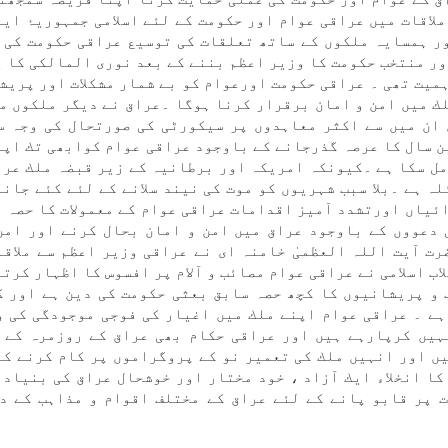
لاقات میں عراقی عوام اور حكومت كے لئے اسلامی جمہوریۂ اير
ور ہمسایہ ملكوں كے ساتھ تعلقات كی توسيع عراقی حكومت كی 
ر منتخب حكومت كا وزير اعظم بننے كے بعد نوری المالكی كا یہ
ميت تھی ۔ عراقی حكومت اورعوام كو بے شمار مشكلات اور پريش
لك میں امن و امان برقرار كرنا ہوگا ۔عراق نے ديگر ملكوں م
 ان میں سے اكثر معاہدوں پر سيكورٹی كی صورتحال كی وجہ س
ن سال كا عرصہ گذرجانے كے باوجود عراقی عوام كوابھی تك اپن
مل سكا ہے ۔كيونكہ امريكہ اور برطانیہ كے زير قبضہ ملك عرا
لہ ہے ۔بلا سبب شہريوں كو موت كی نيند سلانے كے لئے كئے جانے
ئياں اورتشدد آميز اقدامات عراقی عوام كے معمولات كا حصہ ب
دعووں كے باوجود عراق میں امن و امان بحال كرنے اور امن
ت آيت اللہ العظمیٰ خامنہ ای نے عراقی وزير اعظم سے ملاقا
ب اسلامی نے عراقی عوام مصائب و آلام پر افسوس كا اظہار كرتے
 و پريشانيوں كا كچھ حصہ سابق بعثی حكومت كی دين ہے اور ك
ہے ۔ عراقی عوام اپنے ملك میں اغيار كی فوجی موجودگی كی و
ہیں كرپارہے ہیں اور عراقی حكام بھی عراق كے روزمرہ كے 
مصروف ہیں اور انہیں ملك كی تعمير نو كے پروگراموں پر كام كرنے ك
كا انخلاء ايك آزاد ، خود مختار اور خوشحال عراق كی بنياد 
ات پر قابو پانے كے لئے عراق كے مختلف اقوام و مذاہب كے د