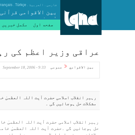
.
.
.
فارسی
العربیة
Türkçe
rançais
بین الاقوامی قرآنی
ایجنسی
صفحه اول
مکمل خبریں
عراقی وزير اعظم كی رہب
بين الاقوامي
عمومی
9:33 - September 18, 2006
رہبر انقلاب اسلامی حضرت آيت اللہ العظمیٰ خ
مشكلات حل ہوجائیں گی ۔
رہبر انقلاب اسلامی حضرت آيت اللہ العظمیٰ خا
حل ہوجائیں گی ۔حضرت آيت اللہ العظمیٰ خامن
ملاقات میں فرمايا اسلامی جمہوریۂ ايران عرا