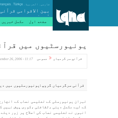
.
.
.
فارسی
العربیة
Türkçe
rançais
بین الاقوامی قرآنی
ایجنسی
صفحه اول
مکمل خبریں
يونيورسٹيوں میں قرآنی
قرآني سر گرمياں
عمومی
11:17 - September 26, 2006
قرآنی سرگرمياں گروپ :يونيورسٹيوں میں دين
تہران يونيورسٹی كے تعليمی نصاب كے انچارج 
كے لیے مكمل دينی ،ثقافتی ،كورس پيش نہیں كي
انہوں نے تعليمی نصاب كی اصلاح پر زور ديتے 