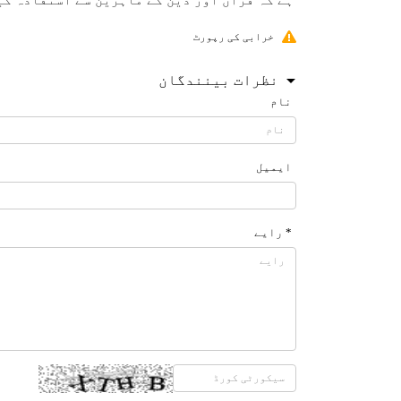
ہے كہ قران اور دين كے ماہرين سے استفادہ كي
خرابی کی رپورٹ
نظرات بینندگان
نام
ایمیل
* رایے