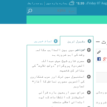
|
8.99°
ہمارے بارے میں
ہم سے رابطہ
؛
 –
تمام خبریں
مقبول ترین
خبریں
فرانس میں بین المذاہب مکالمہ
وقت کی اہم ضرورت ہے
مصری قاری شیخ عوض عبداللہ
الفردی؛ پروگرام "دولتِ تلاوت" کی
متاثر کن شخصیت
استنبول میں ترک اور عرب فنکاروں
کی آٹھویں مصوری نمائش کا آغاز+
تصاویر
ورسٹی
عراق میں اربعین بارے قرآنی
اسٹیشنز کے انتظامات کے لیے
ابتدائی اجلاس منعقد
ضرورت