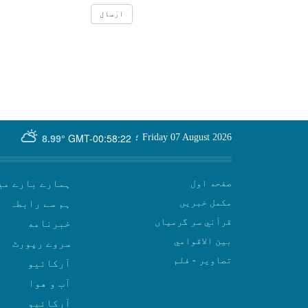
GMT-00:58:22
Friday 07 August 2026
؛
8.99°
صفحه اول
ہمارے بارے می
مکمل خبریں
ہم سے رابطہ
قرآني سر گرمياں
بين الاقوامي
سروے رپورٹ
تصاوير - فلم
آرکائیو
آب و هوا