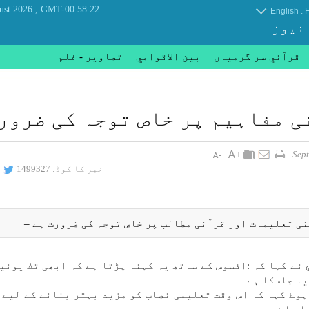
, Friday 07 August 2026
GMT-00:58:22
.
English
F
 نیوز
قرآني سر گرمياں
بين الاقوامي
تصاوير - فلم
 مفاہيم پر خاص توجہ كی ضرورت
خبر کا کوڈ:
1499327
ی تعليمات اور قرآنی مطالب پر خاص توجہ كی ضرورت ہے –
نے كہا كہ :افسوس كے ساتھ یہ كہنا پڑتا ہے كہ ابھی تك يوني
ا جاسكا ہے –
ہوۓ كہا كہ اس وقت تعليمی نصاب كو مزيد بہتر بنانے كے لیے 