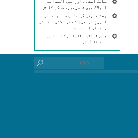
اسلامک اسٹڈی اور بین المذاہب
ڈائیلاگ میں «اسپوزیتو» کی کاوش
روضۂ حسینی کی جانب سے غیرملکی
زائرینِ اربعین کے لیے کثیر لسانی
رہنمائی اور سروسز
مصری قرآنی مقابلوں کے زبانی
ٹیسٹ کا آغاز