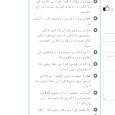
پہلی ریکارڈ شدہ قرآنی تلاوت کی
سالگرہ، اوقاف کی جانب سے خراجِ
0
تحسین
تصاویر| زائرین اربعین کے راستوں
پر
عمان ریڈیو قرآن کے قیام کی
بیسویں سالگرہ؛ عمانی قراء کی
تلاوتوں کے ریکارڈنگ پر خصوصی
توجہ
آڈیو | قاری محمدجواد کاشفی کی
تلاوت- سوره‌‌ «شوری»
بالکان قومی قرآنی مقابلوں کا
اسکوپیه میں آغاز
قطر؛ تیسرے بین الاقوامی «ٹاپ
ترین میں ٹاپ» قرانی مقابلوں کا
آغاز
آستانہ مقدس امام حسین (ع) کی
جانب سے زائرین کے لیے قرآنی
پروگرام
ملایشین قرآنی مقابلوں کا اعلان