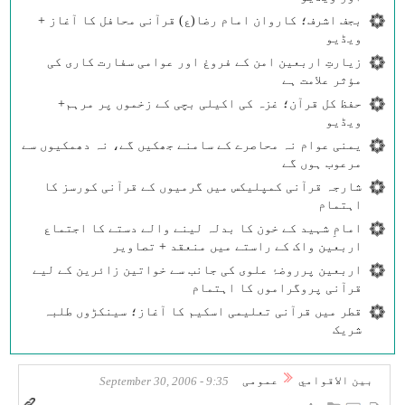
بجف اشرف؛ کاروان امام رضا(ع) قرآنی محافل کا آغاز +
ویڈیو
زیارتِ اربعین امن کے فروغ اور عوامی سفارت کاری کی
مؤثر علامت ہے
حفظ کل قرآن؛ غزہ کی اکیلی بچی کے زخموں پر مرہم+
ویڈیو
یمنی عوام نہ محاصرے کے سامنے جھکیں گے، نہ دھمکیوں سے
مرعوب ہوں گے
شارجہ قرآنی کمپلیکس میں گرمیوں کے قرآنی کورسز کا
اہتمام
امامِ شہید کے خون کا بدلہ لینے والے دستے کا اجتماع
اربعین واک کے راستے میں منعقد + تصاویر
اربعین پرروضۂ علوی کی جانب سے خواتین زائرین کے لیے
قرآنی پروگراموں کا اہتمام
قطر میں قرآنی تعلیمی اسکیم کا آغاز؛ سینکڑوں طلبہ
شریک
بين الاقوامي
عمومی
9:35 - September 30, 2006