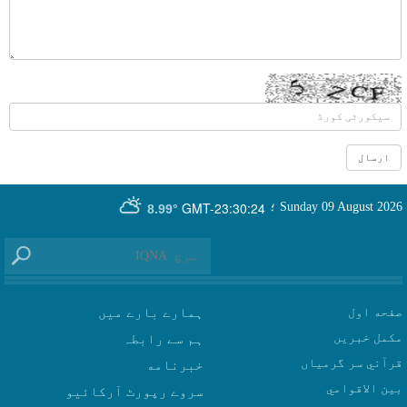
GMT-23:30:24
Sunday 09 August 2026
؛
8.99°
صفحه اول
ہمارے بارے میں
مکمل خبریں
ہم سے رابطہ
قرآني سر گرمياں
بين الاقوامي
سروے رپورٹ آرکائیو