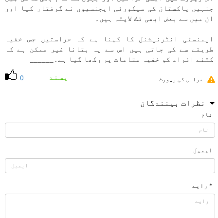
جنہیں پاكستان كی سيكورٹی ايجنسيوں نے گرفتار كيا اور
ان میں سے بعض ابھی تك لاپتہ ہیں۔
ايمنسٹی انٹرنيشنل كا كہنا ہے كہ حراستیں جس خفیہ
طريقے سے كی جاتی ہیں اس سے یہ بتانا غير ممكن ہے كہ
كتنے افراد كو خفیہ مقامات پر ركھا گيا ہے۔______
پسند
0
خرابی کی رپورٹ
نظرات بینندگان
نام
ایمیل
* رایے