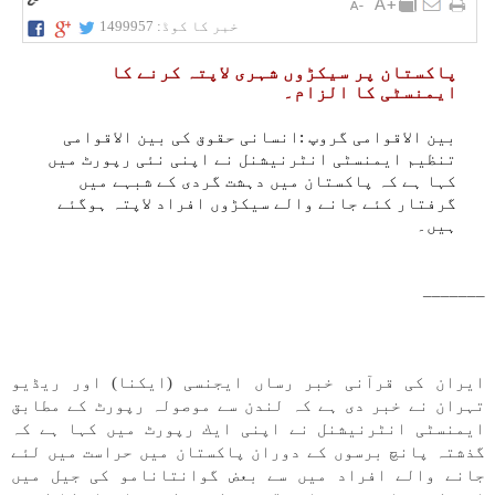
خبر کا کوڈ:
1499957
پاكستان پر سيكڑوں شہری لاپتہ كرنے كا
ايمنسٹی كا الزام۔
بين الاقوامی گروپ :انسانی حقوق كی بين الاقوامی
تنظيم ايمنسٹی انٹرنيشنل نے اپنی نئی رپورٹ میں
كہا ہے كہ پاكستان میں دہشت گردی كے شبہے میں
گرفتار كئے جانے والے سيكڑوں افراد لاپتہ ہوگئے
ہیں۔
_______
ايران كی قرآنی خبر رساں ايجنسی (ايكنا) اور ریڈيو
تہران نے خبر دی ہے كہ لندن سے موصولہ رپورٹ كے مطابق
ايمنسٹی انٹرنيشنل نے اپنی ايك رپورٹ میں كہا ہے كہ
گذشتہ پانچ برسوں كے دوران پاكستان میں حراست میں لئے
جانے والے افراد میں سے بعض گوانتانامو كی جيل میں