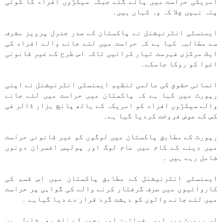
امريكی حراست میں پائے گئے جبكہ سيكڑوں افراد كا كوئی
پتہ نہیں چلا كہ وہ كہاں ہیں۔
ايمنسٹی انٹرنيشنل نے پاكستان كے صدر جنرل پرويز مشرف
سے مطالبہ كيا ہے كہ حراست میں لئے جانے والے افراد كی
ايك مركزی فہرست تيار كرائیں تاكہ اس طرح كے غير قانونی
اغوا كو روكا جاسكے۔
انسانی حقوق كی عالمی تنظيم ايمنسٹی انٹرنيشنل نے اپنی
رپورٹ میں كہا ہے كہ پاكستان میں حراست میں لئے جانے
والے سيكڑوں افراد كو امريكہ كے ہاتھ پانچ ہزار ڈالر فی
كس كے عوض فروخت كرديا گيا ہے۔
رپورٹ كے مطابق پاكستان میں لوگوں كو غير قانونی حراست
میں دينے كے كام میں عام لوگ اور پوليس افسران دونوں
شامل رہے ہیں ۔
ايمنسٹی انٹرنيشنل كے مطابق پاكستان میں اس قسم كی
كاروائيوں میں صرف گرفتار كرنے والے كی گواہی پر حراست
میں لئے جانے والوں كو دہشت گرد قرار دے ديا گياہے ۔
اس رپورٹ میں ايسی خواتين اور بچوں كے نام بھی شامل ہیں