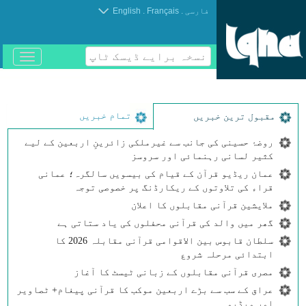
.
.
فارسی
Français
English
نسخہ برایے ڈیسک ٹاپ
باز
و
بسته
کردن
منو
تمام خبریں
مقبول ترین خبریں
روضۂ حسینی کی جانب سے غیرملکی زائرینِ اربعین کے لیے
کثیر لسانی رہنمائی اور سروسز
عمان ریڈیو قرآن کے قیام کی بیسویں سالگرہ؛ عمانی
قراء کی تلاوتوں کے ریکارڈنگ پر خصوصی توجہ
ملایشین قرآنی مقابلوں کا اعلان
گھر میں والد کی قرآنی محفلوں کی یاد ستاتی ہے
سلطان قابوس بین الاقوامی قرآنی مقابلہ 2026 کا
ابتدائی مرحلہ شروع
مصری قرآنی مقابلوں کے زبانی ٹیسٹ کا آغاز
عراق کے سب سے بڑے اربعین موکب کا قرآنی پیغام+ ٹصاویر
اور ویڈیو