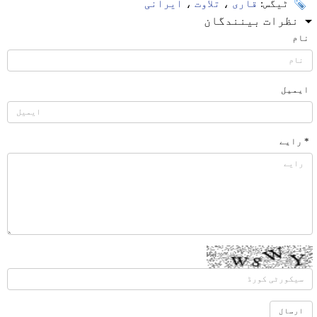
ٹیگس:
قاری
،
تلاوت
،
ایرانی
نظرات بینندگان
نام
ایمیل
* رایے