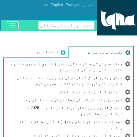
.
.
فارسی
Français
English
نسخہ برایے ڈیسک ٹاپ
باز
و
بسته
کردن
منو
تمام خبریں
مقبول ترین خبریں
روضۂ حسینی کی جانب سے غیرملکی زائرینِ اربعین کے لیے
کثیر لسانی رہنمائی اور سروسز
عمان ریڈیو قرآن کے قیام کی بیسویں سالگرہ؛ عمانی
قراء کی تلاوتوں کے ریکارڈنگ پر خصوصی توجہ
ملایشین قرآنی مقابلوں کا اعلان
گھر میں والد کی قرآنی محفلوں کی یاد ستاتی ہے
سلطان قابوس بین الاقوامی قرآنی مقابلہ 2026 کا
ابتدائی مرحلہ شروع
بجف اشرف؛ کاروان امام رضا(ع) قرآنی محافل کا آغاز +
ویڈیو
مصری قرآنی مقابلوں کے زبانی ٹیسٹ کا آغاز