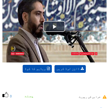
Play
Video
ڈاؤن لوڈ کریں
ویڈیو کا کوڈ
پسند
0
خرابی کی رپورٹ