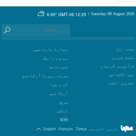
GMT-06:12:25
Saturday 08 August 2026
؛
8.99°
صفحه اول
ہمارے بارے میں
مکمل خبریں
ہم سے رابطہ
قرآني سر گرمياں
بين الاقوامي
سروے رپورٹ آرکائیو
تصاوير - فلم
آب و هوا
سرچ
لنکس
RSS
.
.
.
.
فارسی
العربیة
Türkçe
Français
English