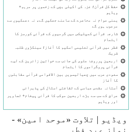
حفظ کل قرآن؛ غزہ کی اکیلی بچی کے زخموں پر مرہم+
ویڈیو
یمنی عوام نہ محاصرے کے سامنے جھکیں گے، نہ دھمکیوں سے
مرعوب ہوں گے
شارجہ قرآنی کمپلیکس میں گرمیوں کے قرآنی کورسز کا
اہتمام
قطر میں قرآنی تعلیمی اسکیم کا آغاز؛ سینکڑوں طلبہ
شریک
اربعین پرروضۂ علوی کی جانب سے خواتین زائرین کے لیے
قرآنی پروگراموں کا اہتمام
سعودی عرب میں چھیالیسویں بین الاقوامی قرآنی مقابلوں
کا آغاز
آستانہ مقدس عباسی کے ثقافتی اسٹال کی پذیرائی
عراق کے سب سے بڑے اربعین موکب کا قرآنی پیغام+ ٹصاویر
اور ویڈیو
ویڈیو | تلاوت «موحد امین» -
نماز عید فطر