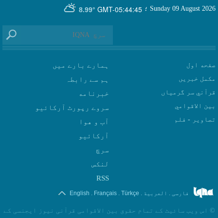
GMT-05:44:45
Sunday 09 August 2026
؛
8.99°
صفحه اول
ہمارے بارے میں
مکمل خبریں
ہم سے رابطہ
قرآني سر گرمياں
بين الاقوامي
سروے رپورٹ آرکائیو
تصاوير - فلم
آب و هوا
سرچ
لنکس
RSS
.
.
.
.
فارسی
العربیة
Türkçe
Français
English
©
اس ویب سائیٹ کے تمام حقوق بین الاقوامی قرآنی نیوز ایجنسی کے