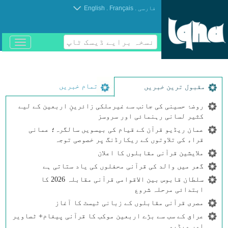
.
.
فارسی
Français
English
نسخہ برایے ڈیسک ٹاپ
باز
و
بسته
کردن
منو
تمام خبریں
مقبول ترین خبریں
روضۂ حسینی کی جانب سے غیرملکی زائرینِ اربعین کے لیے
کثیر لسانی رہنمائی اور سروسز
عمان ریڈیو قرآن کے قیام کی بیسویں سالگرہ؛ عمانی
قراء کی تلاوتوں کے ریکارڈنگ پر خصوصی توجہ
ملایشین قرآنی مقابلوں کا اعلان
گھر میں والد کی قرآنی محفلوں کی یاد ستاتی ہے
سلطان قابوس بین الاقوامی قرآنی مقابلہ 2026 کا
ابتدائی مرحلہ شروع
مصری قرآنی مقابلوں کے زبانی ٹیسٹ کا آغاز
عراق کے سب سے بڑے اربعین موکب کا قرآنی پیغام+ ٹصاویر
اور ویڈیو