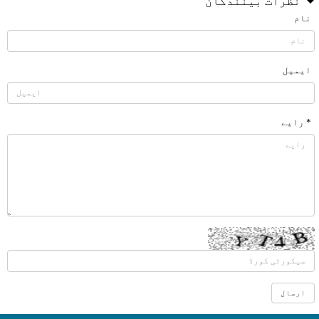
نظرات بینندگان
نام
ایمیل
* رایے