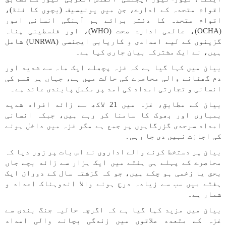
اقوام متحدہ کے ادارے، جن میں یونیسیف (بچوں کا فنڈ)،
اقوام متحدہ کا دفتر برائے ہم آہنگی انسانی امور
(OCHA)، عالمی ادارۂ صحت (WHO)، اور فلسطینی پناہ
گزینوں کے لیے امدادی و کاریابی ایجنسی (UNRWA) شامل
ہیں، نے ایک مشترکہ بیان جاری کیا ہے۔
بیان میں کہا گیا ہے کہ غزہ پچھلے ایک ماہ سے شدید اور
دم گھٹانے والی محاصرے کی حالت میں ہے، جہاں ہر قسم کی
انسانی و تجارتی امداد کی آمد پر مکمل پابندی عائد ہے۔
بیان کے مطابق، غزہ میں 21 لاکھ سے زائد افراد شدید
بمباری اور بھوک کا سامنا کر رہے ہیں، جبکہ انسانی
امداد سرحدی گزرگاہوں پر جمع ہے مگر غزہ میں داخل ہونے
کی اجازت نہیں دی جا رہی۔
بیان پر دستخط کرنے والے اداروں نے اس بات پر زور دیا کہ
محاصرے کے پہلے ہی ہفتے میں ایک ہزار سے زائد بچے جاں
بحق یا زخمی ہو چکے ہیں، جو کہ گزشتہ سال کے دوران ایک
ہفتے میں سب سے زیادہ درج ہونے والا اندوہناک اعداد و
شمار ہے۔
بیان میں مزید کہا گیا ہے کہ اگرچہ حالیہ جنگ بندی سے
غزہ کے متعدد علاقوں میں زندگی بچانے والی امداد