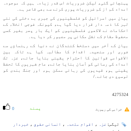
پہنچائی گئی، لیکن ضروریات اس قدر زیادہ ہیں کہ موجودہ
امداد کم از کم ضروریات پوری کرنے سے بھی قاصر ہے۔
بیان میں اسرائیل کو فلسطینیوں کی جبری بے دخلی کی نئی
لہر کا ذمہ دار قرار دیا گیا ہے، کیونکہ فوجی انخلاء کے
احکامات نے لاکھوں فلسطینیوں کو ایک بار پھر بغیر کسی
محفوظ مقام کے نقل مکانی پر مجبور کر دیا ہے۔
بیان کے آخر میں دستخط کنندگان نے دنیا کے رہنماؤں سے
فوری اور سنجیدہ اقدام کا مطالبہ کیا ہے تاکہ بین
الاقوامی قوانین کا احترام یقینی بنایا جائے، غزہ تک
امداد کی رسائی کو آسان بنایا جائے، عام شہریوں کا تحفظ
یقینی ہو، قیدیوں کی رہائی ممکن ہو، اور جنگ بندی کو
توسیع دی جائے۔/
4275324
پسند
0
خرابی کی رپورٹ
ٹیگس:
غزہ
،
اقوام متحدہ
،
انسانی حقوق
،
خبردار