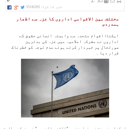
خبر کا کوڈ:
3518295
مختلف بین الاقوامی اداروں کا غزہ سے اظھار
ہمدردی
ایکنا: اقوام متحدہ سے وابستہ انسانی حقوق کے
اداروں نے مشرکہ اعلامیہ میں غزہ کی بدترین
صورتحال پر خبردار کرتے ہوئے عدم توجہ کو خطرناک
قرار دیا ۔
ایکناء نیوز- نیوز ایجنسی "القدس العربی" نیوز کے مطابق