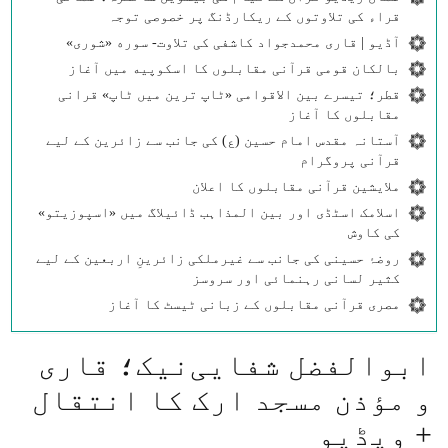
قراء کی تلاوتوں کے ریکارڈنگ پر خصوصی توجہ
آڈیو | قاری محمدجواد کاشفی کی تلاوت- سوره‌‌ «شوری»
بالکان قومی قرآنی مقابلوں کا اسکوپیه میں آغاز
قطر؛ تیسرے بین الاقوامی «ٹاپ ترین میں ٹاپ» قرانی
مقابلوں کا آغاز
آستانہ مقدس امام حسین (ع) کی جانب سے زائرین کے لیے
قرآنی پروگرام
ملایشین قرآنی مقابلوں کا اعلان
اسلامک اسٹڈی اور بین المذاہب ڈائیلاگ میں «اسپوزیتو»
کی کاوش
روضۂ حسینی کی جانب سے غیرملکی زائرینِ اربعین کے لیے
کثیر لسانی رہنمائی اور سروسز
مصری قرآنی مقابلوں کے زبانی ٹیسٹ کا آغاز
ابوالفضل شفایی‌نیک؛ قاری
و مؤذن مسجد ارک کا انتقال
+ ویڈیو