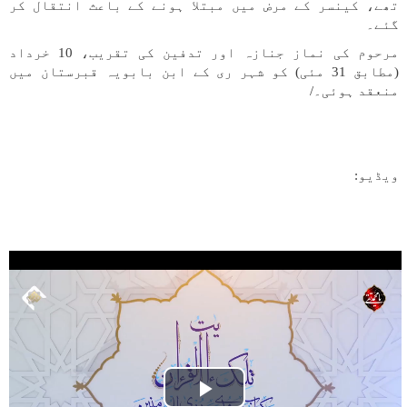
تھے، کینسر کے مرض میں مبتلا ہونے کے باعث انتقال کر
گئے۔
مرحوم کی نماز جنازہ اور تدفین کی تقریب، 10 خرداد
(مطابق 31 مئی) کو شہر ری کے ابن بابویہ قبرستان میں
منعقد ہوئی۔/
ویڈیو: