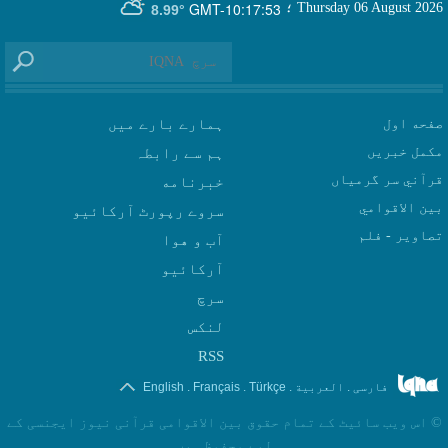
GMT-10:17:53
Thursday 06 August 2026
؛
8.99°
صفحه اول
ہمارے بارے میں
مکمل خبریں
ہم سے رابطہ
قرآني سر گرمياں
بين الاقوامي
سروے رپورٹ آرکائیو
تصاوير - فلم
آب و هوا
سرچ
لنکس
RSS
.
.
.
.
فارسی
العربیة
Türkçe
Français
English
©
اس ویب سائیٹ کے تمام حقوق بین الاقوامی قرآنی نیوز ایجنسی کے
لیے محفوظ ہیں