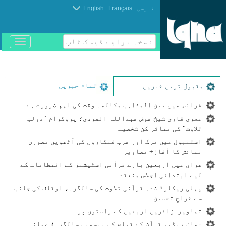
.
.
فارسی
Français
English
نسخہ برایے ڈیسک ٹاپ
باز
و
بسته
کردن
منو
تمام خبریں
مقبول ترین خبریں
فرانس میں بین المذاہب مکالمہ وقت کی اہم ضرورت ہے
مصری قاری شیخ عوض عبداللہ الفردی؛ پروگرام "دولتِ
تلاوت" کی متاثر کن شخصیت
استنبول میں ترک اور عرب فنکاروں کی آٹھویں مصوری
نمائش کا آغاز+ تصاویر
عراق میں اربعین بارے قرآنی اسٹیشنز کے انتظامات کے
لیے ابتدائی اجلاس منعقد
پہلی ریکارڈ شدہ قرآنی تلاوت کی سالگرہ، اوقاف کی جانب
سے خراجِ تحسین
تصاویر| زائرین اربعین کے راستوں پر
عمان ریڈیو قرآن کے قیام کی بیسویں سالگرہ؛ عمانی