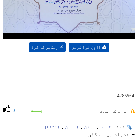
Play
Video
ڈاؤن لوڈ کریں
ویڈیو کا کوڈ
4285564
پسند
0
خرابی کی رپورٹ
ٹیگس:
قاری
،
موذن
،
ایران
،
انتقال
نظرات بینندگان