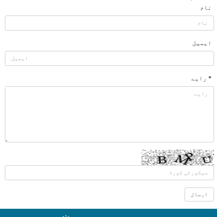
نام
ایمیل
* رایے