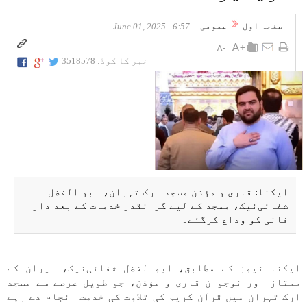
صفحہ اول
عمومی
6:57 - June 01, 2025
خبر کا کوڈ:
3518578
ایکنا: قاری و مؤذن مسجد ارک تہران، ابو الفضل
شفائی‌نیک، مسجد کے لیے گرانقدر خدمات کے بعد دار
فانی کو وداع کرگئے۔
ایکنا نیوز کے مطابق، ابوالفضل شفائی‌نیک، ایران کے
ممتاز اور نوجوان قاری و مؤذن، جو طویل عرصے سے مسجد
ارک تہران میں قرآن کریم کی تلاوت کی خدمت انجام دے رہے