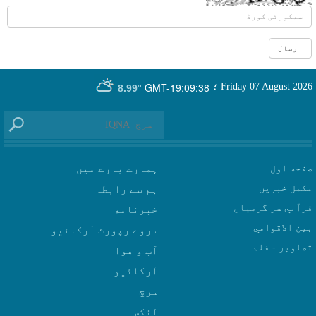
GMT-19:09:38
Friday 07 August 2026
؛
8.99°
صفحه اول
ہمارے بارے میں
مکمل خبریں
ہم سے رابطہ
قرآني سر گرمياں
بين الاقوامي
سروے رپورٹ آرکائیو
تصاوير - فلم
آب و هوا
سرچ
لنکس