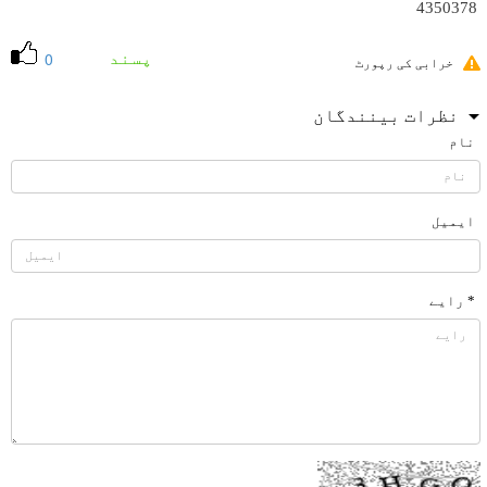
4350378
پسند
0
خرابی کی رپورٹ
نظرات بینندگان
نام
ایمیل
* رایے