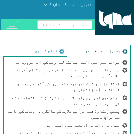
.
.
فارسی
Français
English
نسخہ برایے ڈیسک ٹاپ
باز
و
بسته
کردن
منو
تمام خبریں
مقبول ترین خبریں
فرانس میں بین المذاہب مکالمہ وقت کی اہم ضرورت ہے
مصری قاری شیخ عوض عبداللہ الفردی؛ پروگرام "دولتِ
تلاوت" کی متاثر کن شخصیت
استنبول میں ترک اور عرب فنکاروں کی آٹھویں مصوری
نمائش کا آغاز+ تصاویر
عراق میں اربعین بارے قرآنی اسٹیشنز کے انتظامات کے
لیے ابتدائی اجلاس منعقد
پہلی ریکارڈ شدہ قرآنی تلاوت کی سالگرہ، اوقاف کی جانب
سے خراجِ تحسین
تصاویر| زائرین اربعین کے راستوں پر
عمان ریڈیو قرآن کے قیام کی بیسویں سالگرہ؛ عمانی