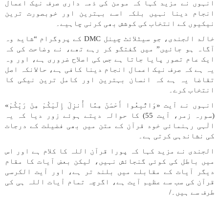
انہوں نے مزید کہا کہ مومن کی ذمہ داری صرف نیک اعمال
انجام دینا نہیں بلکہ اسے بہترین اور خوبصورت ترین
نیکیوں کے انتخاب کی کوشش بھی کرنی چاہیے۔
خالد الجندی، جو سیٹلائٹ چینل DMC کے پروگرام “شاید وہ
آگاہ ہو جائیں” میں گفتگو کر رہے تھے، نے وضاحت کی کہ
ایک عام تصور پایا جاتا ہے جس کی اصلاح ضروری ہے، اور وہ
یہ ہے کہ صرف نیک اعمال انجام دینا کافی ہے، حالانکہ اصل
تقاضا یہ ہے کہ انسان بہترین اور کامل ترین نیکی کا
انتخاب کرے۔
انہوں نے آیت «وَاتَّبِعُوا أَحْسَنَ مِمَّا أُنزِلَ إِلَیْکُمْ مِنْ رَبِّکُمْ»
(سورہ زمر، آیت 55) کا حوالہ دیتے ہوئے زور دیا کہ یہ
الٰہی رہنمائی خود قرآن کے متن میں بھی فضیلت کے درجات
کی نشاندہی کرتی ہے۔
الجندی نے مزید کہا کہ پورا قرآن اللہ کا کلام ہے اور اس
میں باطل کی کوئی گنجائش نہیں، لیکن بعض آیات کا مقام
دیگر آیات کے مقابلے میں بلند تر ہے، اور آیت الکرسی
قرآن کی سب سے عظیم آیت ہے، اگرچہ تمام آیات اللہ ہی کی
طرف سے ہیں۔/