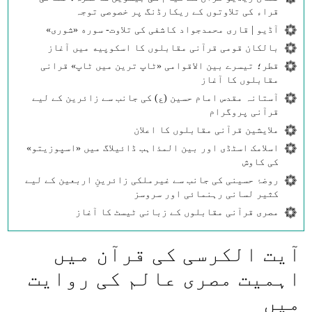
قراء کی تلاوتوں کے ریکارڈنگ پر خصوصی توجہ
آڈیو | قاری محمدجواد کاشفی کی تلاوت- سوره‌‌ «شوری»
بالکان قومی قرآنی مقابلوں کا اسکوپیه میں آغاز
قطر؛ تیسرے بین الاقوامی «ٹاپ ترین میں ٹاپ» قرانی
مقابلوں کا آغاز
آستانہ مقدس امام حسین (ع) کی جانب سے زائرین کے لیے
قرآنی پروگرام
ملایشین قرآنی مقابلوں کا اعلان
اسلامک اسٹڈی اور بین المذاہب ڈائیلاگ میں «اسپوزیتو»
کی کاوش
روضۂ حسینی کی جانب سے غیرملکی زائرینِ اربعین کے لیے
کثیر لسانی رہنمائی اور سروسز
مصری قرآنی مقابلوں کے زبانی ٹیسٹ کا آغاز
آیت الکرسی کی قرآن میں
اہمیت مصری عالم کی روایت
میں