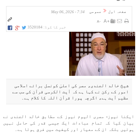
صفحہ اول
عمومی
7:34 - May 06, 2026
خبر کا کوڈ:
3520184
شیخ خالد الجندی، مصر کی اعلیٰ کونسل برائے اسلامی
امور کے رکن نے کہا ہے کہ آیت الکرسی قرآن کی سب سے
عظیم آیت ہے، اگرچہ پورا قرآن اللہ کا کلام ہے۔
ایکنا نیوز- مصری الیوم نیوز کے مطابق خالد الجندی نے
بیان کیا کہ تمام عبادات ایک جیسی قدر کی حامل نہیں
ہوتیں بلکہ ان کے معیار اور کیفیت میں فرق ہوتا ہے۔