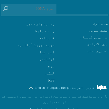
صفحه اول
ہمارے بارے میں
مکمل خبریں
ہم سے رابطہ
قرآني سر گرمياں
بين الاقوامي
سروے رپورٹ آرکائیو
تصاوير - فلم
آب و هوا
سرچ
لنکس
RSS
.
.
.
.
فارسی
العربیة
Türkçe
Français
English
©
اس ویب سائیٹ کے تمام حقوق بین الاقوامی قرآنی نیوز ایجنسی کے
لیے محفوظ ہیں