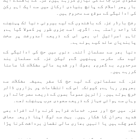
سعودی عرب جانے کی تیاری کررہے ہیں، غزہ کے باشندے ایک
بار پھر اسلام کے پانچ بنیادی ارکان میں سے ایک اہم رکن
کی ادائیگی کے موقع سے محروم ہیں۔
رفح بارڈر غزہ کے باشندوں کے لیے بیرونی دنیا تک پہنچنے
کا واحد راستہ ہے۔ اگرچہ اسے جزوی طور پر کھولا گیا ہے،
تاہم اسرائیل اب بھی اس کے ذریعے آمدورفت پر سخت
پابندیاں عائد کیے ہوئے ہے۔
دنیا بھر سے مسلمان آئندہ دنوں میں حج کی ادائیگی کے
لیے مکہ مکرمہ پہنچیں گے، لیکن غزہ کے مسلمان بند
سرحدوں، بے گھری، بھوک اور شدید مالی مشکلات کا سامنا
کررہے ہیں۔
غزہ کے مسلمانوں کے لیے حج کا سفر ہمیشہ مشکلات سے
بھرپور رہا ہے، کیونکہ اس کے انتظامات پر ہزاروں ڈالر
خرچ ہوتے ہیں۔ زائرین عموماً بسوں کے ذریعے مصر جاتے اور
وہاں سے ہوائی جہاز کے ذریعے سعودی عرب پہنچتے تھے۔
غزہ میں حج اور عمرہ خدمات فراہم کرنے والے افراد بھی
شدید بحران کا شکار ہیں۔ بہت سے لوگ اپنا ذریعہ معاش
کھو چکے ہیں یا انہیں بھاری مالی نقصان برداشت کرنا پڑا
ہے۔