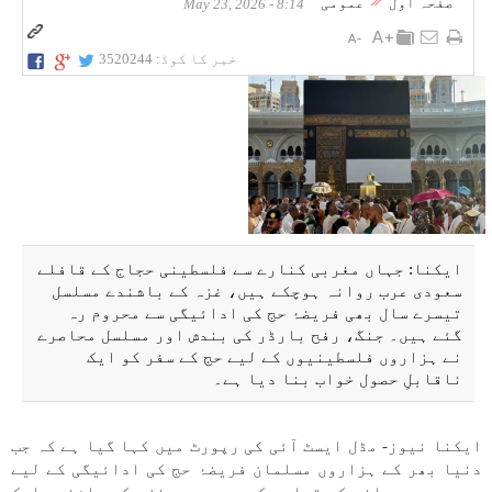
صفحہ اول
عمومی
8:14 - May 23, 2026
خبر کا کوڈ:
3520244
ایکنا: جہاں مغربی کنارے سے فلسطینی حجاج کے قافلے
سعودی عرب روانہ ہوچکے ہیں، غزہ کے باشندے مسلسل
تیسرے سال بھی فریضۂ حج کی ادائیگی سے محروم رہ
گئے ہیں۔ جنگ، رفح بارڈر کی بندش اور مسلسل محاصرے
نے ہزاروں فلسطینیوں کے لیے حج کے سفر کو ایک
ناقابلِ حصول خواب بنا دیا ہے۔
ایکنا نیوز- مڈل ایسٹ آئی کی رپورٹ میں کہا گیا ہے کہ جب
دنیا بھر کے ہزاروں مسلمان فریضۂ حج کی ادائیگی کے لیے