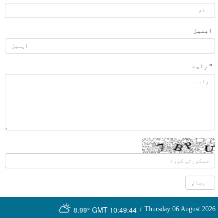
ایمیل
* رایے
GMT-10:49:44
Thursday 06 August 2026
؛
8.99°