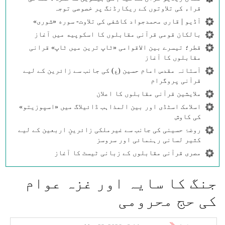
قراء کی تلاوتوں کے ریکارڈنگ پر خصوصی توجہ
آڈیو | قاری محمدجواد کاشفی کی تلاوت- سوره‌‌ «شوری»
بالکان قومی قرآنی مقابلوں کا اسکوپیه میں آغاز
قطر؛ تیسرے بین الاقوامی «ٹاپ ترین میں ٹاپ» قرانی
مقابلوں کا آغاز
آستانہ مقدس امام حسین (ع) کی جانب سے زائرین کے لیے
قرآنی پروگرام
ملایشین قرآنی مقابلوں کا اعلان
اسلامک اسٹڈی اور بین المذاہب ڈائیلاگ میں «اسپوزیتو»
کی کاوش
روضۂ حسینی کی جانب سے غیرملکی زائرینِ اربعین کے لیے
کثیر لسانی رہنمائی اور سروسز
مصری قرآنی مقابلوں کے زبانی ٹیسٹ کا آغاز
جنگ کا سایہ اور غزہ عوام
کی حج محرومی