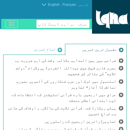
.
.
فارسی
Français
English
نسخہ برایے ڈیسک ٹاپ
باز
و
بسته
کردن
منو
تمام خبریں
مقبول ترین خبریں
فرانس میں بین المذاہب مکالمہ وقت کی اہم ضرورت ہے
مصری قاری شیخ عوض عبداللہ الفردی؛ پروگرام "دولتِ
تلاوت" کی متاثر کن شخصیت
استنبول میں ترک اور عرب فنکاروں کی آٹھویں مصوری
نمائش کا آغاز+ تصاویر
عراق میں اربعین بارے قرآنی اسٹیشنز کے انتظامات کے
لیے ابتدائی اجلاس منعقد
پہلی ریکارڈ شدہ قرآنی تلاوت کی سالگرہ، اوقاف کی جانب
سے خراجِ تحسین
تصاویر| زائرین اربعین کے راستوں پر
عمان ریڈیو قرآن کے قیام کی بیسویں سالگرہ؛ عمانی