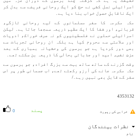
حقیقت یہ ہے کہ گزشتہ چند برسوں کے دوران غزہ میں
اسرائیلی نسل کشی نے حج کو ایک روحانی فریضے سے بدل کر
ایک ناقابلِ حصول خواب بنا دیا ہے۔
مکہ مکرمہ کا سفر مسلمانوں کے لیے روحانی تازگی،
قربانی، اور شفا کا ایک عظیم ذریعہ سمجھا جاتا ہے۔ لیکن
اسرائیلی حملوں نے فلسطینیوں کو نہ صرف خوراک، ادویات
اور سلامتی سے محروم کیا ہے بلکہ ان روحانی تجربات سے
بھی دور کردیا ہے جو برسوں کی وحشیانہ بمباری کے بعد
عزتِ نفس، امید اور جذباتی بحالی کا ذریعہ بن سکتے تھے۔
وقت گزرنے کے ساتھ ساتھ بہت سے بزرگ افراد، جو برسوں سے
مکہ مکرمہ جانے کی آرزو رکھتے تھے، اب جسمانی طور پر اس
سفر کے قابل بھی نہیں رہے۔/
4353132
پسند
0
خرابی کی رپورٹ
نظرات بینندگان
نام