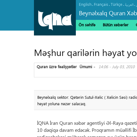
English
Français
Türkçe
.
.
.
.
العربیة
Beynəlxalq Quran Xəb
Ön səhifə
Bütün xəbərlər
Məşhur qarilərin həyat yo
Quran üzrə fəaliyyətlər
Ümumi
14:06 - July 03, 2010
»
Beynəlxalq sektor: Qətərin Sutul-Xəlic ( Xəlicin Səsi) 
həyat yoluna nəzər salacaq.
İQNA İran Quran xəbər agentliyi Əl-Rayə qəzetinə
10 dəqiqə davam edəcək. Proqramın müəllifi İb
radioşəbəkəsi mübarək ramazan ayı üçün başqa