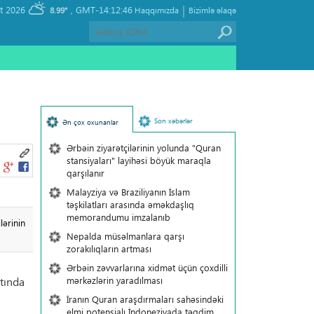
|
, Saturday 08 August 2026
GMT-14:12:46
8.99°
Haqqımızda
Bizimlə əlaqə
Son xəbərlər
Ən çox oxunanlar
Ərbəin ziyarətçilərinin yolunda "Quran
stansiyaları" layihəsi böyük maraqla
qarşılanır
Malayziya və Braziliyanın İslam
təşkilatları arasında əməkdaşlıq
memorandumu imzalanıb
lərinin
Nepalda müsəlmanlara qarşı
zorakılıqların artması
Ərbəin zəvvarlarına xidmət üçün çoxdilli
mərkəzlərin yaradılması
ltında
İranın Quran araşdırmaları sahəsindəki
elmi potensialı İndoneziyada təqdim