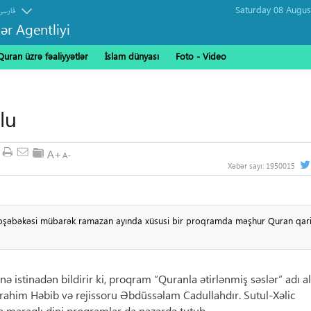
فارسی
ər Agentliyi
Quran üzrə fəaliyyətlər
İslam dünyası
Foto - Video
lu
Xəbər sayı:
1950015
radioşəbəkəsi mübarək ramazan ayında xüsusi bir proqramda məşhur Quran qari
 istinadən bildirir ki, proqram “Quranla ətirlənmiş səslər” adı a
rahim Həbib və rejissoru Əbdüssəlam Cadullahdır. Sutul-Xəlic
 maraqlı dini proqramlar da nəzərdə tutub.