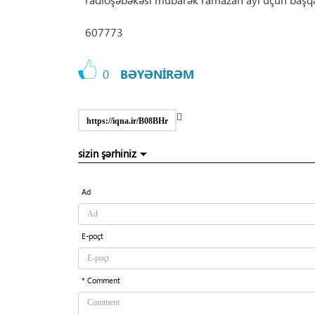
607773
0
BƏYƏNİRƏM
https://iqna.ir/B08BHr
sizin şərhiniz
Ad
E-poçt
* Comment