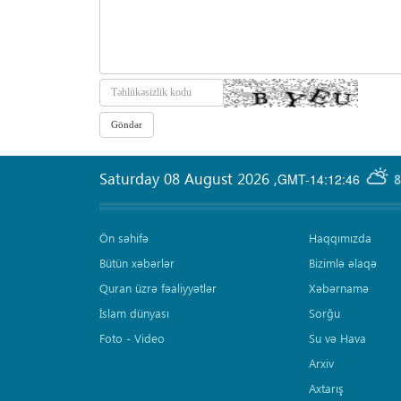
Saturday 08 August 2026
,
GMT-14:12:46
8
Ön səhifə
Haqqımızda
Bütün xəbərlər
Bizimlə əlaqə
Quran üzrə fəaliyyətlər
Xəbərnamə
İslam dünyası
Sorğu
Foto - Video
Su və Hava
Arxiv
Axtarış