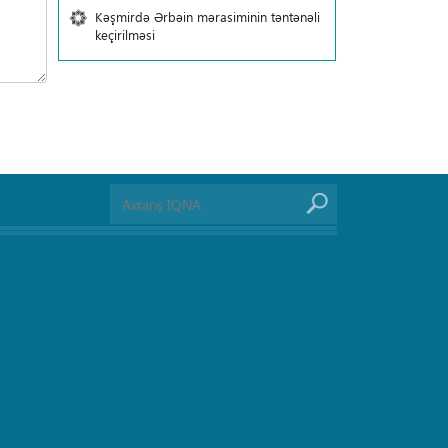
Kəşmirdə Ərbəin mərasiminin təntənəli
keçirilməsi