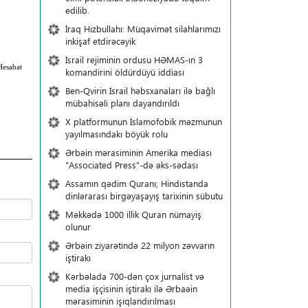
edilib.
İraq Hizbullahı: Müqavimət silahlarımızı
inkişaf etdirəcəyik
İsrail rejiminin ordusu HƏMAS-ın 3
Hesabat
komandirini öldürdüyü iddiası
Ben-Qvirin İsrail həbsxanaları ilə bağlı
mübahisəli planı dayandırıldı
X platformunun İslamofobik məzmunun
yayılmasındakı böyük rolu
Ərbəin mərasiminin Amerika mediası
"Associated Press"-də əks-sədası
Assamın qədim Quranı; Hindistanda
dinlərarası birgəyaşayış tarixinin sübutu
Məkkədə 1000 illik Quran nümayiş
olunur
Ərbəin ziyarətində 22 milyon zəvvarın
iştirakı
Kərbəlada 700-dən çox jurnalist və
media işçisinin iştirakı ilə Ərbaəin
mərasiminin işıqlandırılması