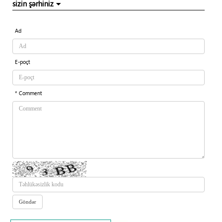
sizin şərhiniz
Ad
E-poçt
* Comment