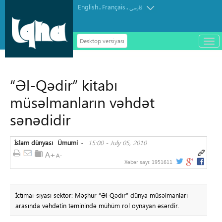
English
Français
.
.
فارسی
Desktop versiyası
باز
و
سته
ردن
“Əl-Qədir” kitabı
منو
müsəlmanların vəhdət
sənədidir
İslam dünyası
Ümumi
15:00 - July 05, 2010
»
Xəbər sayı:
1951611
İctimai-siyasi sektor: Məşhur “Əl-Qədir” dünya müsəlmanları
arasında vəhdətin təminində mühüm rol oynayan əsərdir.