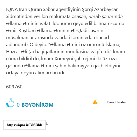
İQNA İran Quran xəbər agentliyinin Şərqi Azərbaycan
xidmətindən verilən məlumata əsasən, Sərab şəhərində
Əllamə Əminin vəfat ildönümü qeyd edilib. İmam-cümə
Əmir Rəştbəri Əllamə Əminin Əl-Qədir əsərini
müsəlmanlar arasında vəhdəti təmin edən sənəd
adlandırıb. O deyib: “Əllamə Əmini öz ömrünü İslama,
Həzrət Əli (ə) həqiqətlərinin müdfiəsinə vəqf etdi.” İmam-
cümə bildirib ki, İmam Xomeyni şah rejimi ilə üz-üzə
gələndə Əllamə Əmini şahın hakimiyyəti qəsb etdiyini
ortaya qoyan alimlərdən idi.
609760
Error Hesabat
0
BƏYƏNİRƏM
https://iqna.ir/B08Bhb