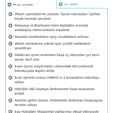
Son xəbərlər
Ən çox oxunanlar
Ərbəin ziyarətçilərinin yolunda "Quran stansiyaları" layihəsi
böyük maraqla qarşılanır
Malayziya və Braziliyanın İslam təşkilatları arasında
əməkdaşlıq memorandumu imzalanıb
Nepalda müsəlmanlara qarşı zorakılıqların artması
Ərbəin zəvvarlarına xidmət üçün çoxdilli mərkəzlərin
yaradılması
Məhərrəm ayının əvvəlindən İraqa üç milyondan çox xarici
zəvvar daxil olub
İranın Quran araşdırmaları sahəsindəki elmi potensialı
İndoneziyada təqdim edilib.
İsrail rejiminin ordusu HƏMAS-ın 3 komandirini öldürdüyü
iddiası
Hizbullah ABŞ-Səudiyyə Ərəbistanının İraqa təcavüzünü
pislədi
Assamın qədim Quranı; Hindistanda dinlərarası birgəyaşayış
tarixinin sübutu
İraq Hizbullahı: Müqavimət silahlarımızı inkişaf etdirəcəyik