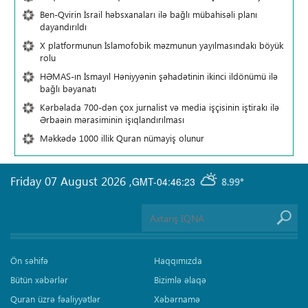
Ben-Qvirin İsrail həbsxanaları ilə bağlı mübahisəli planı
dayandırıldı
X platformunun İslamofobik məzmunun yayılmasındakı böyük
rolu
HƏMAS-ın İsmayıl Həniyyənin şəhadətinin ikinci ildönümü ilə
bağlı bəyanatı
Kərbəlada 700-dən çox jurnalist və media işçisinin iştirakı ilə
Ərbaəin mərasiminin işıqlandırılması
Məkkədə 1000 illik Quran nümayiş olunur
Friday 07 August 2026
,
GMT-04:46:23
8.99°
Ön səhifə
Haqqımızda
Bütün xəbərlər
Bizimlə əlaqə
Quran üzrə fəaliyyətlər
Xəbərnamə