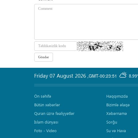
Friday 07 August 2026
,
GMT-00:23:51
8.99
Ön səhifə
Haqqımızda
Bütün xəbərlər
Bizimlə əlaqə
Quran üzrə fəaliyyətlər
Xəbərnamə
İslam dünyası
Sorğu
Foto - Video
Su və Hava