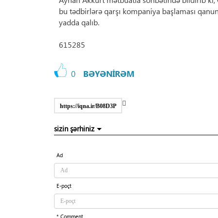
bu tədbirlərə qarşı kompaniya başlaması qanun
yadda qalıb.
615285
0
BƏYƏNİRƏM
https://iqna.ir/B08D3P
sizin şərhiniz
Ad
E-poçt
* Comment