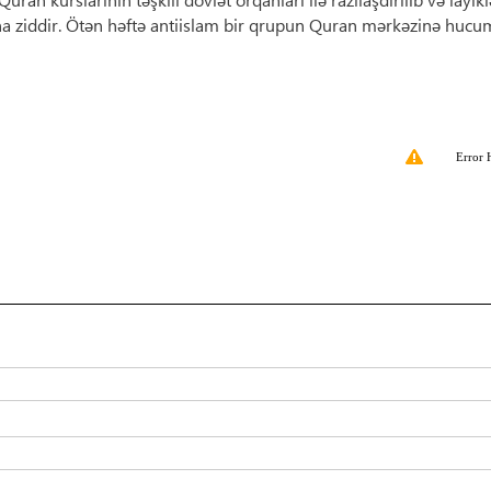
a ziddir. Ötən həftə antiislam bir qrupun Quran mərkəzinə hucum
Error 