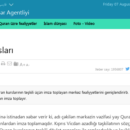
فارسی
ər Agentliyi
Quran üzrə fəaliyyətlər
İslam dünyası
Foto - Video
ları
Xəbər sayı:
1956807
n kurslarının təşkili üçün imza toplayan mərkəz fəaliyyətlərini genişləndirirb.
n imza toplayır.
ə istinadən xəbər verir ki, adı çəkilən mərkəzin vəzifəsi yay Qur
lardan imza toplamaqdır. Kıprıs Vicdan azadlığı təşkilatının söz
ran kurslarının təşkili dövlət orqanları ilə razılaşdırılıb və layikl