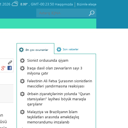
|
, Friday 07 August 2026
GMT-00:23:50
8.99°
Haqqımızda
Bizimlə əlaqə
Son xəbərlər
Ən çox oxunanlar
Sionist ordusunda qiyam
İraqa daxil olan zəvvarların sayı 3
milyona çatır
Fələstinin Ali Fətva Şurasının sionistlərin
məscidləri yandırmasına reaksiyası
Ərbəin ziyarətçilərinin yolunda "Quran
stansiyaları" layihəsi böyük maraqla
qarşılanır
Malayziya və Braziliyanın İslam
an
təşkilatları arasında əməkdaşlıq
çüsü
memorandumu imzalanıb
ərin