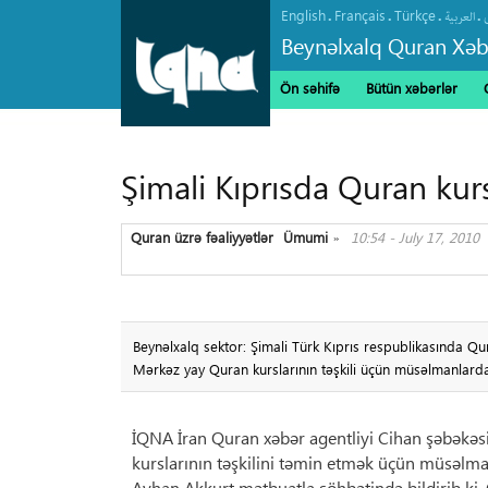
English
Français
Türkçe
.
.
.
.
العربیة
Beynəlxalq Quran Xəb
Ön səhifə
Bütün xəbərlər
Şimali Kıprısda Quran kurs
Quran üzrə fəaliyyətlər
Ümumi
10:54 - July 17, 2010
»
Beynəlxalq sektor: Şimali Türk Kıprıs respublikasında Qura
Mərkəz yay Quran kurslarının təşkili üçün müsəlmanlarda
İQNA İran Quran xəbər agentliyi Cihan şəbəkəsin
kurslarının təşkilini təmin etmək üçün müsəlman
Ayhan Akkurt mətbuatla söhbətində bildirib ki, Qu