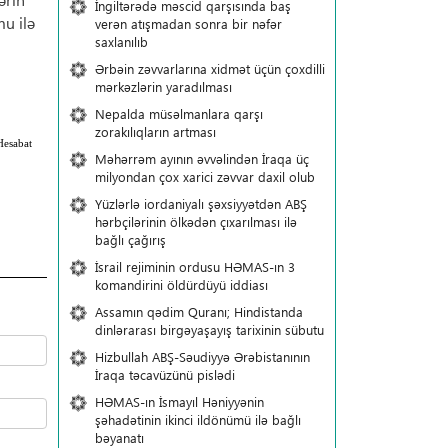
İngiltərədə məscid qarşısında baş
u ilə
verən atışmadan sonra bir nəfər
saxlanılıb
Ərbəin zəvvarlarına xidmət üçün çoxdilli
mərkəzlərin yaradılması
Nepalda müsəlmanlara qarşı
zorakılıqların artması
Hesabat
Məhərrəm ayının əvvəlindən İraqa üç
milyondan çox xarici zəvvar daxil olub
Yüzlərlə iordaniyalı şəxsiyyətdən ABŞ
hərbçilərinin ölkədən çıxarılması ilə
bağlı çağırış
İsrail rejiminin ordusu HƏMAS-ın 3
komandirini öldürdüyü iddiası
Assamın qədim Quranı; Hindistanda
dinlərarası birgəyaşayış tarixinin sübutu
Hizbullah ABŞ-Səudiyyə Ərəbistanının
İraqa təcavüzünü pislədi
HƏMAS-ın İsmayıl Həniyyənin
şəhadətinin ikinci ildönümü ilə bağlı
bəyanatı