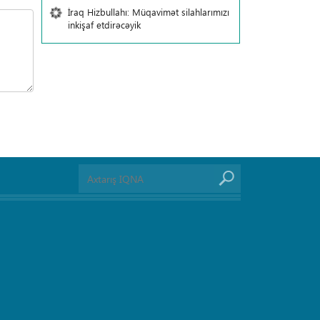
İraq Hizbullahı: Müqavimət silahlarımızı
inkişaf etdirəcəyik