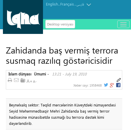
English
Français
.
.
فارسی
Desktop versiyası
باز
و
سته
ردن
Zahidanda baş vermiş terrora
منو
susmaq razılıq göstəricisidir
İslam dünyası
Ümumi
13:21 - July 19, 2010
»
Xəbər sayı:
1958468
Beynəlxalq sektor: Təqlid mərcələrinin Küveytdəki nümayəndəsi
Seyid Məhəmmədbaqir Mehri Zahidanda baş vermiş terror
hadisəsinə münasibətdə susmağı bu terrora dəstək kimi
dəyərləndirib.