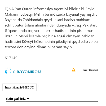
İQNA İran Quran İnformasiya Agentliyi bildirir ki, Seyid
Məhəmmədbaqir Mehri bu mövzuda bəyanat yaymışdır.
Bəyanatda Zahidandakı qeyri-insani hadisə məhkum
edilir, bütün İslam alimlərindən dünyada – İraq, Pakistan,
Əfqanıstanda baş verən terror hadisələrinin pislənməsi
istənilir. Mehri İslamla heç bir əlaqəsi olmayan Zahidan
hadisəsini Küveyt hökumətinin pilədiyini qeyd edib və bu
terrora don geyindirilməsini haram sayıb.
617149
Error Hesabat
0
BƏYƏNİRƏM
https://iqna.ir/B08DUC
sizin şərhiniz