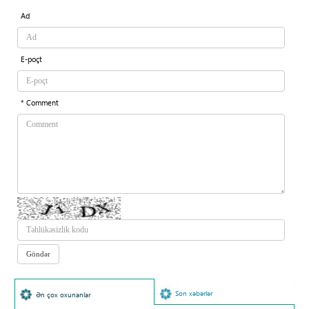
Ad
E-poçt
* Comment
Son xəbərlər
Ən çox oxunanlar