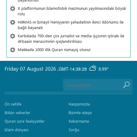
X platformunun İslamofobik məzmunun yayılmasındakı böyük
rolu
HƏMAS-ın İsmayıl Həniyyənin şəhadətinin ikinci ildönümü ilə
bağlı bəyanatı
Kərbəlada 700-dən çox jurnalist və media işçisinin iştirakı ilə
Ərbaəin mərasiminin işıqlandırılması
Məkkədə 1000 illik Quran nümayiş olunur
Friday 07 August 2026
,
GMT-14:38:28
8.99°
Ön səhifə
Haqqımızda
Bütün xəbərlər
Bizimlə əlaqə
Quran üzrə fəaliyyətlər
Xəbərnamə
İslam dünyası
Sorğu