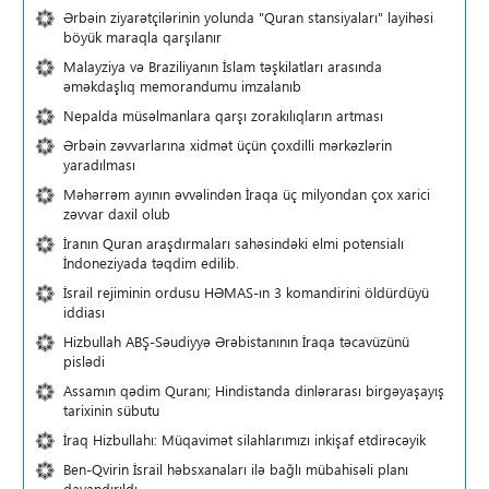
Ərbəin ziyarətçilərinin yolunda "Quran stansiyaları" layihəsi
böyük maraqla qarşılanır
Malayziya və Braziliyanın İslam təşkilatları arasında
əməkdaşlıq memorandumu imzalanıb
Nepalda müsəlmanlara qarşı zorakılıqların artması
Ərbəin zəvvarlarına xidmət üçün çoxdilli mərkəzlərin
yaradılması
Məhərrəm ayının əvvəlindən İraqa üç milyondan çox xarici
zəvvar daxil olub
İranın Quran araşdırmaları sahəsindəki elmi potensialı
İndoneziyada təqdim edilib.
İsrail rejiminin ordusu HƏMAS-ın 3 komandirini öldürdüyü
iddiası
Hizbullah ABŞ-Səudiyyə Ərəbistanının İraqa təcavüzünü
pislədi
Assamın qədim Quranı; Hindistanda dinlərarası birgəyaşayış
tarixinin sübutu
İraq Hizbullahı: Müqavimət silahlarımızı inkişaf etdirəcəyik
Ben-Qvirin İsrail həbsxanaları ilə bağlı mübahisəli planı
dayandırıldı