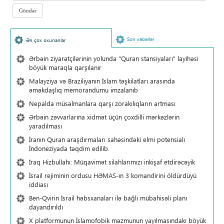
Son xəbərlər
Ən çox oxunanlar
Ərbəin ziyarətçilərinin yolunda "Quran stansiyaları" layihəsi
böyük maraqla qarşılanır
Malayziya və Braziliyanın İslam təşkilatları arasında
əməkdaşlıq memorandumu imzalanıb
Nepalda müsəlmanlara qarşı zorakılıqların artması
Ərbəin zəvvarlarına xidmət üçün çoxdilli mərkəzlərin
yaradılması
İranın Quran araşdırmaları sahəsindəki elmi potensialı
İndoneziyada təqdim edilib.
İraq Hizbullahı: Müqavimət silahlarımızı inkişaf etdirəcəyik
İsrail rejiminin ordusu HƏMAS-ın 3 komandirini öldürdüyü
iddiası
Ben-Qvirin İsrail həbsxanaları ilə bağlı mübahisəli planı
dayandırıldı
X platformunun İslamofobik məzmunun yayılmasındakı böyük