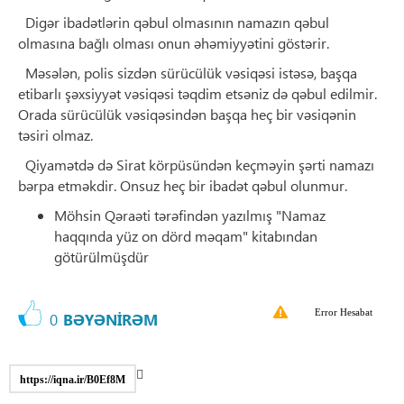
Digər ibadətlərin qəbul olmasının namazın qəbul
olmasına bağlı olması onun əhəmiyyətini göstərir.
Məsələn, polis sizdən sürücülük vəsiqəsi istəsə, başqa
etibarlı şəxsiyyət vəsiqəsi təqdim etsəniz də qəbul edilmir.
Orada sürücülük vəsiqəsindən başqa heç bir vəsiqənin
təsiri olmaz.
Qiyamətdə də Sirat körpüsündən keçməyin şərti namazı
bərpa etməkdir. Onsuz heç bir ibadət qəbul olunmur.
Möhsin Qəraəti tərəfindən yazılmış "Namaz
haqqında yüz on dörd məqam" kitabından
götürülmüşdür
Error Hesabat
0
BƏYƏNİRƏM
https://iqna.ir/B0Ef8M