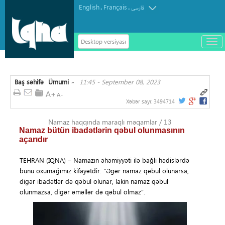
English
Français
.
.
فارسی
Desktop versiyası
باز
و
سته
ردن
Baş səhifə
Ümumi
11:45 - September 08, 2023
منو
»
Xəbər sayı:
3494714
Namaz haqqında maraqlı məqamlar / 13
Namaz bütün ibadətlərin qəbul olunmasının
açarıdır
TEHRAN (IQNA) – Namazın əhəmiyyəti ilə bağlı hədislərdə
bunu oxumağımız kifayətdir: "Əgər namaz qəbul olunarsa,
digər ibadətlər də qəbul olunar, lakin namaz qəbul
olunmazsa, digər əməllər də qəbul olmaz".