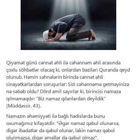
Qiyamət günü cənnət əhli ilə cəhənnəm əhli arasında
çoxlu söhbətlər olacaq ki, onlardan bəziləri Quranda qeyd
olunub. Həmin səhnələrin birində cənnət əhli
cinayətkarlardan soruşurlar: Sizi cəhənnəmə getməyinizə
nə səbəb oldu? Dörd amil sayırlar ki, birincisi namaza
qılmamaqdır: “Biz namaz qılanlardan deyildik”
(Müddəssir, 43).
Namazın əhəmiyyəti ilə bağlı hədislərdə bunu
oxumağımız kifayətdir: "Əgər namaz qəbul olunarsa,
digər ibadətlər də qəbul olunar, lakin namaz qəbul
olunmazsa, digər əməllər də qəbul olmaz".