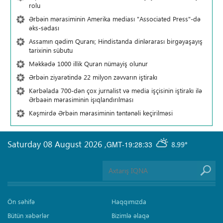
rolu
Ərbəin mərasiminin Amerika mediası "Associated Press"-də
əks-sədası
Assamın qədim Quranı; Hindistanda dinlərarası birgəyaşayış
tarixinin sübutu
Məkkədə 1000 illik Quran nümayiş olunur
Ərbəin ziyarətində 22 milyon zəvvarın iştirakı
Kərbəlada 700-dən çox jurnalist və media işçisinin iştirakı ilə
Ərbaəin mərasiminin işıqlandırılması
Kəşmirdə Ərbəin mərasiminin təntənəli keçirilməsi
Saturday 08 August 2026
,
GMT-19:28:33
8.99°
Ön səhifə
Haqqımızda
Bütün xəbərlər
Bizimlə əlaqə