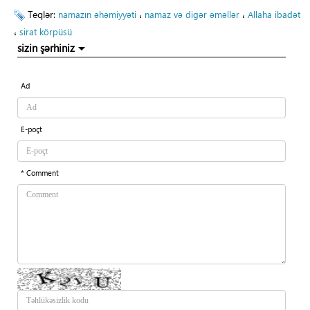
Teqlər:
،
،
namazın əhəmiyyəti
namaz və digər əməllər
Allaha ibadət
،
sirat körpüsü
sizin şərhiniz
Ad
E-poçt
* Comment