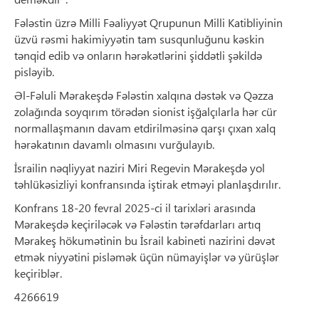
Fələstin üzrə Milli Fəaliyyət Qrupunun Milli Katibliyinin
üzvü rəsmi hakimiyyətin tam susqunluğunu kəskin
tənqid edib və onların hərəkətlərini şiddətli şəkildə
pisləyib.
Əl-Fəluli Mərakeşdə Fələstin xalqına dəstək və Qəzza
zolağında soyqırım törədən sionist işğalçılarla hər cür
normallaşmanın davam etdirilməsinə qarşı çıxan xalq
hərəkatının davamlı olmasını vurğulayıb.
İsrailin nəqliyyat naziri Miri Regevin Mərakeşdə yol
təhlükəsizliyi konfransında iştirak etməyi planlaşdırılır.
Konfrans 18-20 fevral 2025-ci il tarixləri arasında
Mərakeşdə keçiriləcək və Fələstin tərəfdarları artıq
Mərakeş hökumətinin bu İsrail kabineti nazirini dəvət
etmək niyyətini pisləmək üçün nümayişlər və yürüşlər
keçiriblər.
4266619