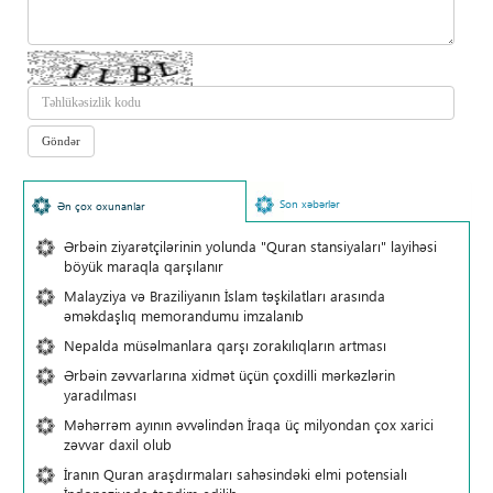
Son xəbərlər
Ən çox oxunanlar
Ərbəin ziyarətçilərinin yolunda "Quran stansiyaları" layihəsi
böyük maraqla qarşılanır
Malayziya və Braziliyanın İslam təşkilatları arasında
əməkdaşlıq memorandumu imzalanıb
Nepalda müsəlmanlara qarşı zorakılıqların artması
Ərbəin zəvvarlarına xidmət üçün çoxdilli mərkəzlərin
yaradılması
Məhərrəm ayının əvvəlindən İraqa üç milyondan çox xarici
zəvvar daxil olub
İranın Quran araşdırmaları sahəsindəki elmi potensialı