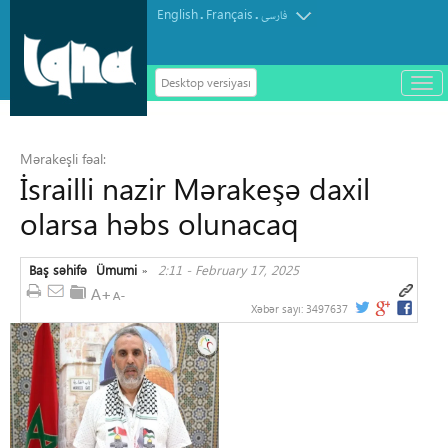
English
Français
.
.
فارسی
Desktop versiyası
باز
و
سته
ردن
Mərakeşli fəal:
منو
İsrailli nazir Mərakeşə daxil
olarsa həbs olunacaq
Baş səhifə
Ümumi
2:11 - February 17, 2025
»
Xəbər sayı:
3497637