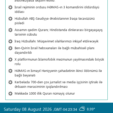
İndoneziyada təqdim edilib.
İsrail rejiminin ordusu HƏMAS-ın 3 komandirini öldürdüyü
iddiası
Hizbullah ABŞ-Səudiyyə Ərəbistanının İraqa təcavüzünü
pislədi
Assamın qədim Quranı; Hindistanda dinlərarası birgəyaşayış
tarixinin sübutu
İraq Hizbullahı: Müqavimət silahlarımızı inkişaf etdirəcəyik
Ben-Qvirin İsrail həbsxanaları ilə bağlı mübahisəli planı
dayandırıldı
X platformunun İslamofobik məzmunun yayılmasındakı böyük
rolu
HƏMAS-ın İsmayıl Həniyyənin şəhadətinin ikinci ildönümü ilə
bağlı bəyanatı
Kərbəlada 700-dən çox jurnalist və media işçisinin iştirakı ilə
Ərbaəin mərasiminin işıqlandırılması
Məkkədə 1000 illik Quran nümayiş olunur
Saturday 08 August 2026
,
GMT-04:23:34
8.99°