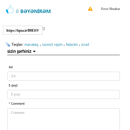
Error Hesabat
0
BƏYƏNİRƏM
https://iqna.ir/B0EftV
Teqlər:
،
،
،
mərakeş
sionist rejim
fələstin
israil
sizin şərhiniz
Ad
E-poçt
* Comment