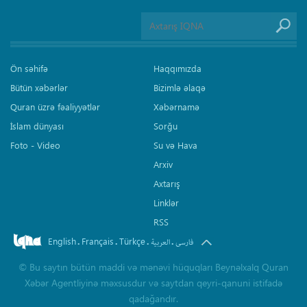
Ön səhifə
Haqqımızda
Bütün xəbərlər
Bizimlə əlaqə
Quran üzrə fəaliyyətlər
Xəbərnamə
İslam dünyası
Sorğu
Foto - Video
Su və Hava
Arxiv
Axtarış
Linklər
RSS
English
Français
Türkçe
.
.
.
.
فارسی
العربیة
©
Bu saytın bütün maddi və mənəvi hüquqları Beynəlxalq Quran
Xəbər Agentliyinə məxsusdur və saytdan qeyri-qanuni istifadə
qadağandır.