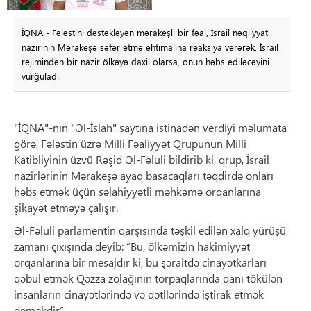
İQNA - Fələstini dəstəkləyən mərakeşli bir fəal, İsrail nəqliyyat
nazirinin Mərakeşə səfər etmə ehtimalına reaksiya verərək, İsrail
rejimindən bir nazir ölkəyə daxil olarsa, onun həbs ediləcəyini
vurğuladı.
"İQNA"-nın "Əl-İslah" saytına istinadən verdiyi məlumata
görə, Fələstin üzrə Milli Fəaliyyət Qrupunun Milli
Katibliyinin üzvü Rəşid Əl-Fəluli bildirib ki, qrup, İsrail
nazirlərinin Mərakeşə ayaq basacaqları təqdirdə onları
həbs etmək üçün səlahiyyətli məhkəmə orqanlarına
şikayət etməyə çalışır.
Əl-Fəluli parlamentin qarşısında təşkil edilən xalq yürüşü
zamanı çıxışında deyib: “Bu, ölkəmizin hakimiyyət
orqanlarına bir mesajdır ki, bu şəraitdə cinayətkarları
qəbul etmək Qəzza zolağının torpaqlarında qanı tökülən
insanların cinayətlərində və qətllərində iştirak etmək
deməkdir”.