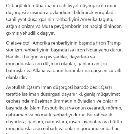
O, bugünkü müharibənin cahiliyyət düşərgəsi ilə iman
düşərgəsi arasında alovlandığını bildirərək vurğuladı:
Cahiliyyət düşərgəsinin rəhbərliyini Amerika tağutu,
azğın sionizm və Musa peyğəmbərin (ə) həqiqi dinindən
çıxmış yəhudilik daşıyır.
O əlavə etdi: Amerika rəhbərliyinin başında firon Tramp,
sionizm rəhbərliyinin başında isə firon Netanyahu durur.
Hər ikisi bu gün ən pis şərlilər, dəyərlərə və
müqəddəslərə ən düşmən olanlar, qanlara ən çox
batmışlar və Allaha və onun haramlarına qarşı ən cürətli
olanlardır.
Ayətullah Qasım iman düşərgəsi barədə dedi: Qarşı
tərəfdə isə iman düşərgəsi dayanır ki, geniş müqavimət
cəbhəsində müsəlman ümmətinin övladları və onların
başında da İslam Respublikası və onun cəsarətli, mömin,
qəhrəman və hikmətli rəhbərliyi durur. Bu rəhbərlik
dəyərlərə, qanlara, namuslara, insan ləyaqətinə və bütün
müqəddəslərə ən etibarlı və onların qorunmasında hər