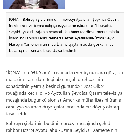
İQNA – Bəhreyn şiələrinin dini mərceyi Ayətullah Şeyx İsa Qasım,
İranlı, ərəb və beynəlxalq şəxsiyyətlərin iştirakı ilə "Hikayətüs-
Seyyid" yaxud "Ağanın rəvayəti" kitabının təqdimat mərasimində
İslam İnqilabının şəhid rəhbəri Həzrət Ayətullahül-Üzma Seyid Əli
Hüseyni Xameneini ümməti İslama qaytarmaqda görkəmli və
bacarıqlı bir sima olaraq dəyərləndirdi.
“İQNA”-nın “Əl‑Aləm”-ə istinadən verdiyi xəbərə görə, bu
mərasim İran İslam İnqilabının şəhid rəhbərinin
şəhadətinin yetmiş beşinci günündə "Dost Ölkə"
rəvağında keçirildi və Ayətullah Şeyx İsa Qasım televiziya
mesajında bugünkü sionist-Amerika müharibəsini İranla
cahiliyyə və iman düşərgələri arasında bir döyüş olaraq
təsvir etdi.
Bəhreyn şiələrinin bu dini mərceyi mesajında şəhid
rəhbər Həzrət Ayətullahül-Üzma Seyid Əli Xameneinin