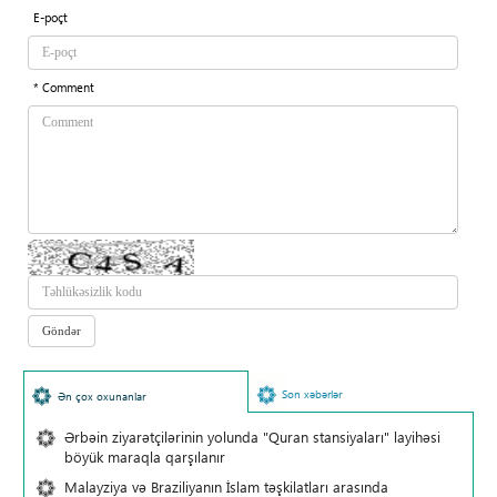
E-poçt
* Comment
Son xəbərlər
Ən çox oxunanlar
Ərbəin ziyarətçilərinin yolunda "Quran stansiyaları" layihəsi
böyük maraqla qarşılanır
Malayziya və Braziliyanın İslam təşkilatları arasında