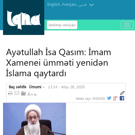
English
Français
.
.
فارسی
Desktop versiyası
باز
و
سته
ردن
Ayətullah İsa Qasım: İmam
منو
Xamenei ümməti yenidən
İslama qaytardı
Baş səhifə
Ümumi
13:14 - May 28, 2026
»
Xəbər sayı:
3500426