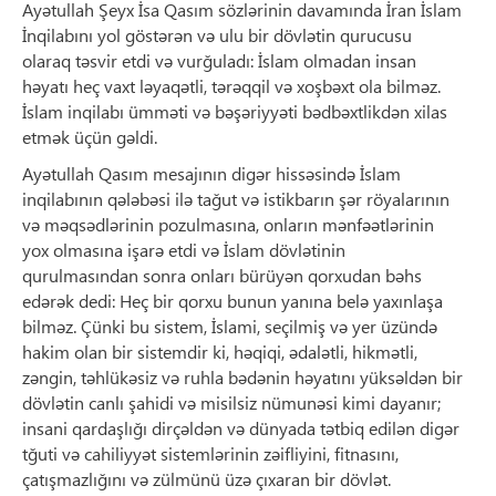
Ayətullah Şeyx İsa Qasım sözlərinin davamında İran İslam
İnqilabını yol göstərən və ulu bir dövlətin qurucusu
olaraq təsvir etdi və vurğuladı: İslam olmadan insan
həyatı heç vaxt ləyaqətli, tərəqqil və xoşbəxt ola bilməz.
İslam inqilabı ümməti və bəşəriyyəti bədbəxtlikdən xilas
etmək üçün gəldi.
Ayətullah Qasım mesajının digər hissəsində İslam
inqilabının qələbəsi ilə tağut və istikbarın şər röyalarının
və məqsədlərinin pozulmasına, onların mənfəətlərinin
yox olmasına işarə etdi və İslam dövlətinin
qurulmasından sonra onları bürüyən qorxudan bəhs
edərək dedi: Heç bir qorxu bunun yanına belə yaxınlaşa
bilməz. Çünki bu sistem, İslami, seçilmiş və yer üzündə
hakim olan bir sistemdir ki, həqiqi, ədalətli, hikmətli,
zəngin, təhlükəsiz və ruhla bədənin həyatını yüksəldən bir
dövlətin canlı şahidi və misilsiz nümunəsi kimi dayanır;
insani qardaşlığı dirçəldən və dünyada tətbiq edilən digər
tğuti və cahiliyyət sistemlərinin zəifliyini, fitnasını,
çatışmazlığını və zülmünü üzə çıxaran bir dövlət.