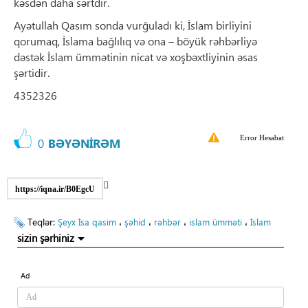
kəsdən daha sərtdir.
Ayətullah Qasım sonda vurğuladı ki, İslam birliyini
qorumaq, İslama bağlılıq və ona – böyük rəhbərliyə
dəstək İslam ümmətinin nicat və xoşbəxtliyinin əsas
şərtidir.
4352326
Error Hesabat
0
BƏYƏNİRƏM
https://iqna.ir/B0EgcU
Teqlər:
،
،
،
،
Şeyx İsa qasim
şəhid
rəhbər
islam ümməti
İslam
sizin şərhiniz
Ad