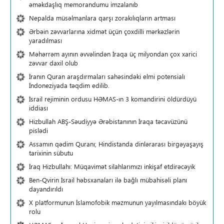
əməkdaşlıq memorandumu imzalanıb
Nepalda müsəlmanlara qarşı zorakılıqların artması
Ərbəin zəvvarlarına xidmət üçün çoxdilli mərkəzlərin
yaradılması
Məhərrəm ayının əvvəlindən İraqa üç milyondan çox xarici
zəvvar daxil olub
İranın Quran araşdırmaları sahəsindəki elmi potensialı
İndoneziyada təqdim edilib.
İsrail rejiminin ordusu HƏMAS-ın 3 komandirini öldürdüyü
iddiası
Hizbullah ABŞ-Səudiyyə Ərəbistanının İraqa təcavüzünü
pislədi
Assamın qədim Quranı; Hindistanda dinlərarası birgəyaşayış
tarixinin sübutu
İraq Hizbullahı: Müqavimət silahlarımızı inkişaf etdirəcəyik
Ben-Qvirin İsrail həbsxanaları ilə bağlı mübahisəli planı
dayandırıldı
X platformunun İslamofobik məzmunun yayılmasındakı böyük
rolu