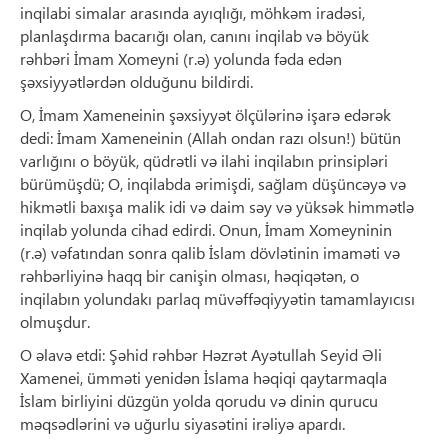
inqilabi simalar arasında ayıqlığı, möhkəm iradəsi,
planlaşdırma bacarığı olan, canını inqilab və böyük
rəhbəri İmam Xomeyni (r.ə) yolunda fəda edən
şəxsiyyətlərdən olduğunu bildirdi.
O, İmam Xameneinin şəxsiyyət ölçülərinə işarə edərək
dedi: İmam Xameneinin (Allah ondan razı olsun!) bütün
varlığını o böyük, qüdrətli və ilahi inqilabın prinsipləri
bürümüşdü; O, inqilabda ərimişdi, sağlam düşüncəyə və
hikmətli baxışa malik idi və daim səy və yüksək himmətlə
inqilab yolunda cihad edirdi. Onun, İmam Xomeyninin
(r.ə) vəfatından sonra qalib İslam dövlətinin imaməti və
rəhbərliyinə haqq bir canişin olması, həqiqətən, o
inqilabın yolundakı parlaq müvəffəqiyyətin tamamlayıcısı
olmuşdur.
O əlavə etdi: Şəhid rəhbər Həzrət Ayətullah Seyid Əli
Xamenei, ümməti yenidən İslama həqiqi qaytarmaqla
İslam birliyini düzgün yolda qorudu və dinin qurucu
məqsədlərini və uğurlu siyasətini irəliyə apardı.