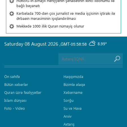
HƏMAS-ın İsmayıl Həniyyənin şəhadətinin ikinci ildönümü ilə
bağlı bəyanatı
Kərbəlada 700-dən çox jurnalist və media işçisinin iştirakı ilə
Ərbaəin mərasiminin işıqlandırılması
Məkkədə 1000 illik Quran nümayiş olunur
Saturday 08 August 2026
,
GMT-05:58:58
8.99°
Ön səhifə
Haqqımızda
Bütün xəbərlər
Bizimlə əlaqə
Quran üzrə fəaliyyətlər
Xəbərnamə
İslam dünyası
Sorğu
Foto - Video
Su və Hava
Arxiv
Axtarış