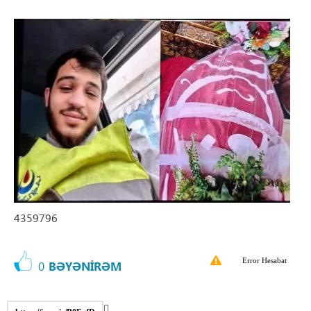
4359796
Error Hesabat
0
BƏYƏNİRƏM