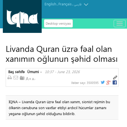
English
Français
.
.
فارسی
Desktop versiyası
باز
و
بست
کرد
Livanda Quran üzrə fəal olan
منو
xanımın oğlunun şəhid olması
Baş səhifə
Ümumi
10:37 - June 23, 2026
»
Xəbər sayı:
3500595
İQNA – Livanda Quran üzrə fəal olan xanım, sionist rejimin bu
ölkənin cənubuna son vaxtlar etdiyi ardıcıl hücumlar zamanı
yeganə oğlunun şəhid olduğunu bildirib.