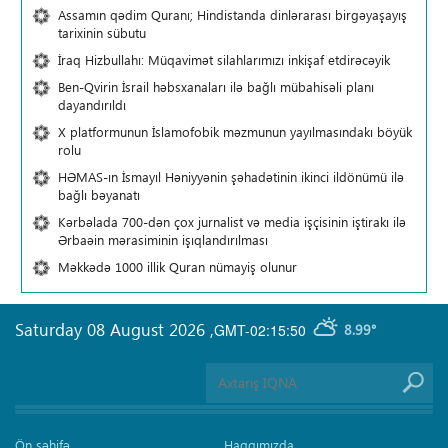
Assamın qədim Quranı; Hindistanda dinlərarası birgəyaşayış
tarixinin sübutu
İraq Hizbullahı: Müqavimət silahlarımızı inkişaf etdirəcəyik
Ben-Qvirin İsrail həbsxanaları ilə bağlı mübahisəli planı
dayandırıldı
X platformunun İslamofobik məzmunun yayılmasındakı böyük
rolu
HƏMAS-ın İsmayıl Həniyyənin şəhadətinin ikinci ildönümü ilə
bağlı bəyanatı
Kərbəlada 700-dən çox jurnalist və media işçisinin iştirakı ilə
Ərbaəin mərasiminin işıqlandırılması
Məkkədə 1000 illik Quran nümayiş olunur
Saturday 08 August 2026
,
GMT-02:15:50
8.99°
Ön səhifə
Haqqımızda