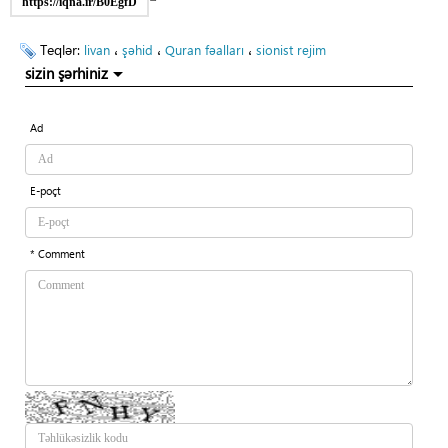
https://iqna.ir/B0EgfD
Teqlər:
،
،
،
livan
şəhid
Quran fəalları
sionist rejim
sizin şərhiniz
Ad
E-poçt
* Comment