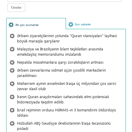
Son xəbərlər
Ən çox oxunanlar
Ərbəin ziyarətçilərinin yolunda "Quran stansiyaları" layihəsi
böyük maraqla qarşılanır
Malayziya və Braziliyanın İslam təşkilatları arasında
əməkdaşlıq memorandumu imzalanıb
Nepalda müsəlmanlara qarşı zorakılıqların artması
Ərbəin zəvvarlarına xidmət üçün çoxdilli mərkəzlərin
yaradılması
Məhərrəm ayının əvvəlindən İraqa üç milyondan çox xarici
zəvvar daxil olub
İranın Quran araşdırmaları sahəsindəki elmi potensialı
İndoneziyada təqdim edilib.
İsrail rejiminin ordusu HƏMAS-ın 3 komandirini öldürdüyü
iddiası
Hizbullah ABŞ-Səudiyyə Ərəbistanının İraqa təcavüzünü
pislədi