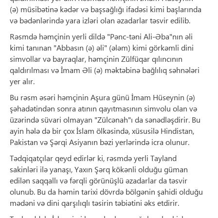
(ə) müsibətinə kədər və başsağlığı ifadəsi kimi başlarında
və bədənlərində yara izləri olan əzadarlar təsvir edilib.
Rəsmdə həmçinin yerli dildə "Pənc-təni Ali-Əba"nın əli
kimi tanınan "Abbasın (ə) əli" (ələm) kimi görkəmli dini
simvollar və bayraqlar, həmçinin Zülfüqar qılıncının
qaldırılması və İmam Əli (ə) məktəbinə bağlılıq səhnələri
yer alır.
Bu rəsm əsəri həmçinin Aşura günü İmam Hüseynin (ə)
şəhadətindən sonra atının qayıtmasının simvolu olan və
üzərində süvari olmayan "Zülcənah"ı da sənədləşdirir. Bu
ayin hələ də bir çox İslam ölkəsində, xüsusilə Hindistan,
Pakistan və Şərqi Asiyanın bəzi yerlərində icra olunur.
Tədqiqatçılar qeyd edirlər ki, rəsmdə yerli Tayland
sakinləri ilə yanaşı, Yaxın Şərq kökənli olduğu güman
edilən saqqallı və fərqli görünüşlü əzadarlar da təsvir
olunub. Bu da həmin tarixi dövrdə bölgənin şahidi olduğu
mədəni və dini qarşılıqlı təsirin təbiətini əks etdirir.