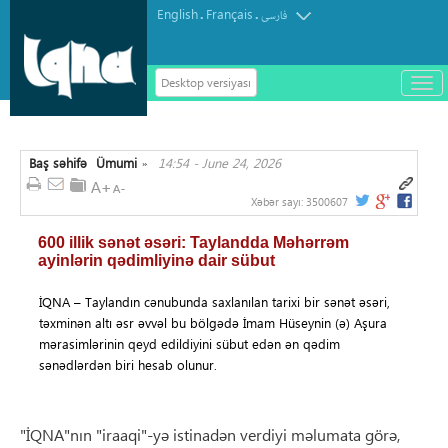
English
Français
.
.
فارسی
Desktop versiyası
باز
و
سته
ردن
Baş səhifə
Ümumi
14:54 - June 24, 2026
منو
»
Xəbər sayı:
3500607
600 illik sənət əsəri: Taylandda Məhərrəm
ayinlərin qədimliyinə dair sübut
İQNA – Taylandın cənubunda saxlanılan tarixi bir sənət əsəri,
təxminən altı əsr əvvəl bu bölgədə İmam Hüseynin (ə) Aşura
mərasimlərinin qeyd edildiyini sübut edən ən qədim
sənədlərdən biri hesab olunur.
"İQNA"nın "iraaqi"-yə istinadən verdiyi məlumata görə,