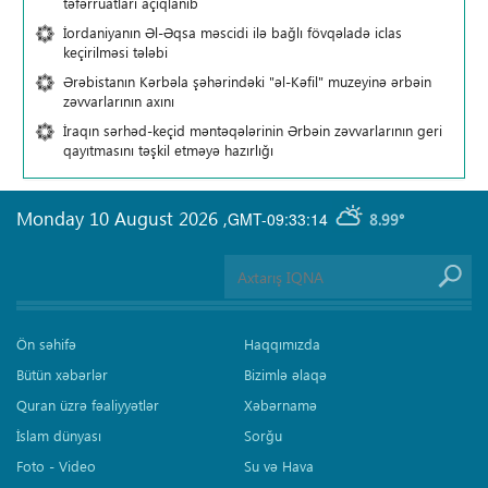
təfərrüatları açıqlanıb
İordaniyanın Əl-Əqsa məscidi ilə bağlı fövqəladə iclas
keçirilməsi tələbi
Ərəbistanın Kərbəla şəhərindəki "əl-Kəfil" muzeyinə ərbəin
zəvvarlarının axını
İraqın sərhəd-keçid məntəqələrinin Ərbəin zəvvarlarının geri
qayıtmasını təşkil etməyə hazırlığı
Monday 10 August 2026
,
GMT-09:33:14
8.99°
Ön səhifə
Haqqımızda
Bütün xəbərlər
Bizimlə əlaqə
Quran üzrə fəaliyyətlər
Xəbərnamə
İslam dünyası
Sorğu
Foto - Video
Su və Hava