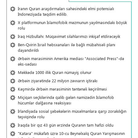
İranın Quran araşdırmaları sahəsindəki elmi potensialı
İndoneziyada təqdim edilib.
X platformunun İslamofobik məzmunun yayılmasındakı böyük
rolu
İraq Hizbullahı: Müqavimət silahlarımızı inkişaf etdirəcəyik
Ben-Qvirin İsrail həbsxanaları ilə bağlı mübahisəli planı
dayandırıldı
Ərbəin mərasiminin Amerika mediası "Associated Press"-də
əks-sədası
Məkkədə 1000 illik Quran nümayiş olunur
Ərbəin ziyarətində 22 milyon zəvvarın iştirakı
Kəşmirdə Ərbəin mərasiminin təntənəli keçirilməsi
Miçiqan seçkilərində qalib gələn namizədin İslamofob
hücumlar dalğasına reaksiyası
İrlandiyada sosial şəbəkələrin müsəlmanlara qarşı zorakılığın
təşviqində rolu
İraqda bir qız 43 gün ərzində Quranın tam hafizi oldu
"Katara" mükafatı üzrə 10-cu Beynəlxalq Quran Yarışmasının