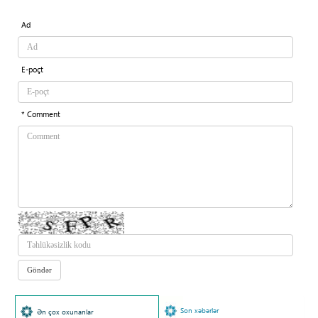
Ad
E-poçt
* Comment
Son xəbərlər
Ən çox oxunanlar