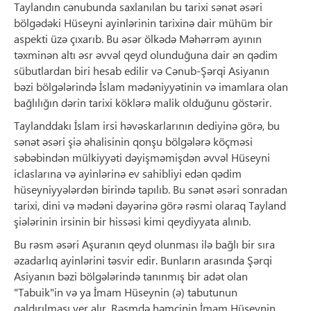
Taylandın cənubunda saxlanılan bu tarixi sənət əsəri
bölgədəki Hüseyni ayinlərinin tarixinə dair mühüm bir
aspekti üzə çıxarıb. Bu əsər ölkədə Məhərrəm ayının
təxminən altı əsr əvvəl qeyd olunduğuna dair ən qədim
sübutlardan biri hesab edilir və Cənub-Şərqi Asiyanın
bəzi bölgələrində İslam mədəniyyətinin və imamlara olan
bağlılığın dərin tarixi köklərə malik olduğunu göstərir.
Taylanddakı İslam irsi həvəskarlarının dediyinə görə, bu
sənət əsəri şiə əhalisinin qonşu bölgələrə köçməsi
səbəbindən mülkiyyəti dəyişməmişdən əvvəl Hüseyni
iclaslarına və ayinlərinə ev sahibliyi edən qədim
hüseyniyyələrdən birində tapılıb. Bu sənət əsəri sonradan
tarixi, dini və mədəni dəyərinə görə rəsmi olaraq Tayland
şiələrinin irsinin bir hissəsi kimi qeydiyyata alınıb.
Bu rəsm əsəri Aşuranın qeyd olunması ilə bağlı bir sıra
əzadarlıq ayinlərini təsvir edir. Bunların arasında Şərqi
Asiyanın bəzi bölgələrində tanınmış bir adət olan
"Tabuik"in və ya İmam Hüseynin (ə) tabutunun
qaldırılması yer alır. Rəsmdə həmçinin İmam Hüseynin