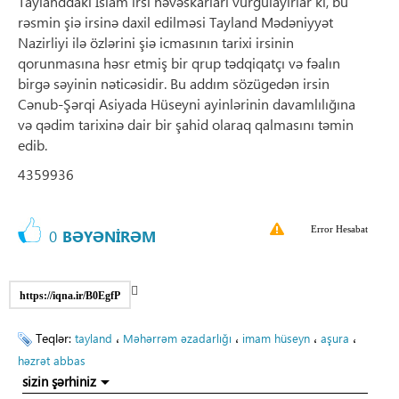
Taylanddakı İslam irsi həvəskarları vurğulayırlar ki, bu
rəsmin şiə irsinə daxil edilməsi Tayland Mədəniyyət
Nazirliyi ilə özlərini şiə icmasının tarixi irsinin
qorunmasına həsr etmiş bir qrup tədqiqatçı və fəalın
birgə səyinin nəticəsidir. Bu addım sözügedən irsin
Cənub-Şərqi Asiyada Hüseyni ayinlərinin davamlılığına
və qədim tarixinə dair bir şahid olaraq qalmasını təmin
edib.
4359936
Error Hesabat
0
BƏYƏNİRƏM
https://iqna.ir/B0EgfP
Teqlər:
،
،
،
،
tayland
Məhərrəm əzadarlığı
imam hüseyn
aşura
həzrət abbas
sizin şərhiniz