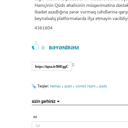
Həmçinin Qüds əhalisinin müqavimətinə dəstək 
ibadət azadlığına zərər vurmaq cəhdlərinə qarşı 
beynəlxalq platformalarda ifşa etməyin vacibliyi
4361604
0
BƏYƏNİRƏM
https://iqna.ir/B0EggC
Teqlər:
،
،
،
həmas
azan
sionist rejim
qüds
sizin şərhiniz
Ad