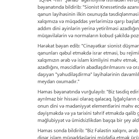
bəyanatında bildirib: "Sionist Knessetində azan
qanun layihəsinin ilkin oxunuşda təsdiqlənməsi i
xalqımıza və müqəddəs yerlərimizə qarşı başlatd
addım dini ayinlərin yerinə yetirilməsi azadlığ
müqavilələrin və normaların kobud şəkildə poz
Hərəkat bəyan edib: "Cinayətkar sionist düşməni
qanunları qəbul etməkdə israr etməsi, bu rejimi
xalqımızın ərəb və islam kimliyini məhv etmək,
azadlığını, məscidlərin abadlaşdırılmasını və or
daşıyan "yəhudiləşdirmə" layihələrinin davamlıl
meydan oxumadır."
Həmas bəyanatında vurğulayıb: "Biz təsdiq ediri
ayrılmaz bir hissəsi olaraq qalacaq. İşğalçıların
onun dini və mədəniyyət elementlərini məhv edə
dəyişməkdə və ya tarixini təhrif etməkdə qalib g
məğlubiyyət və ümidsizlikdən başqa bir şey əl
Həmas sonda bildirib: "Biz Fələstin xalqını, ər
digər islam müqəddəslərini müdafiə etmək üçün s