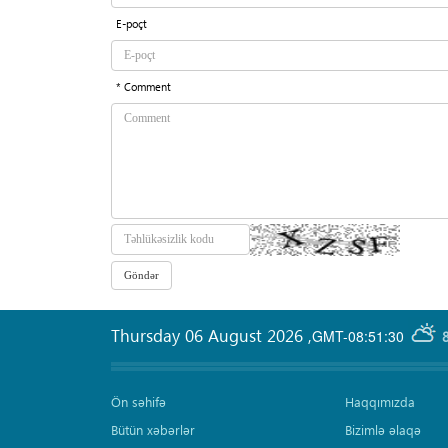
E-poçt
* Comment
Thursday 06 August 2026
,
GMT-08:51:30
Ön səhifə
Haqqımızda
Bütün xəbərlər
Bizimlə əlaqə