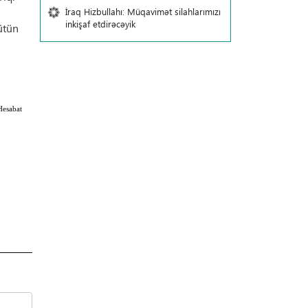
İraq Hizbullahı: Müqavimət silahlarımızı
inkişaf etdirəcəyik
ütün
Hesabat