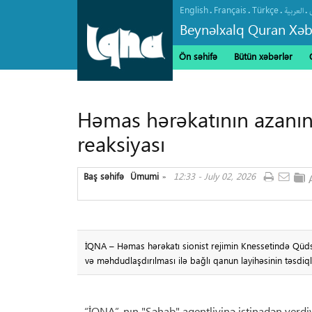
English
Français
Türkçe
.
.
.
.
العربیة
Beynəlxalq Quran Xəb
Ön səhifə
Bütün xəbərlər
Həmas hərəkatının azanı
reaksiyası
Baş səhifə
Ümumi
12:33 - July 02, 2026
»
İQNA – Həmas hərəkatı sionist rejimin Knessetində Qüds
və məhdudlaşdırılması ilə bağlı qanun layihəsinin təsdi
“İQNA”-nın "Şəhab" agentliyinə istinadən verd