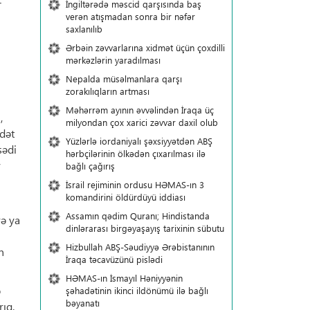
İngiltərədə məscid qarşısında baş
verən atışmadan sonra bir nəfər
saxlanılıb
Ərbəin zəvvarlarına xidmət üçün çoxdilli
mərkəzlərin yaradılması
Nepalda müsəlmanlara qarşı
zorakılıqların artması
Məhərrəm ayının əvvəlindən İraqa üç
,
milyondan çox xarici zəvvar daxil olub
dət
Yüzlərlə iordaniyalı şəxsiyyətdən ABŞ
sədi
hərbçilərinin ölkədən çıxarılması ilə
r
bağlı çağırış
İsrail rejiminin ordusu HƏMAS-ın 3
komandirini öldürdüyü iddiası
Assamın qədim Quranı; Hindistanda
və ya
dinlərarası birgəyaşayış tarixinin sübutu
Hizbullah ABŞ-Səudiyyə Ərəbistanının
n
İraqa təcavüzünü pislədi
HƏMAS-ın İsmayıl Həniyyənin
ə
şəhadətinin ikinci ildönümü ilə bağlı
bəyanatı
rıq.