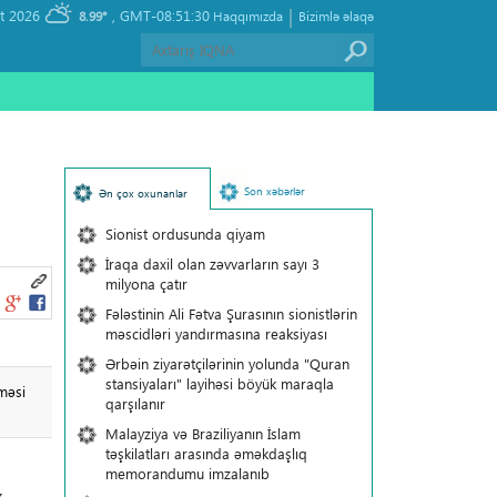
|
, Thursday 06 August 2026
GMT-08:51:30
8.99°
Haqqımızda
Bizimlə əlaqə
Son xəbərlər
Ən çox oxunanlar
Sionist ordusunda qiyam
İraqa daxil olan zəvvarların sayı 3
milyona çatır
Fələstinin Ali Fətva Şurasının sionistlərin
məscidləri yandırmasına reaksiyası
Ərbəin ziyarətçilərinin yolunda "Quran
stansiyaları" layihəsi böyük maraqla
məsi
qarşılanır
Malayziya və Braziliyanın İslam
təşkilatları arasında əməkdaşlıq
memorandumu imzalanıb
z