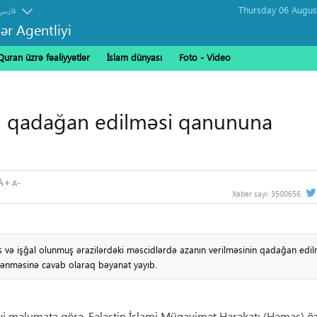
فارسی
ər Agentliyi
Quran üzrə fəaliyyətlər
İslam dünyası
Foto - Video
n qadağan edilməsi qanununa
Xəbər sayı:
3500656
 və işğal olunmuş ərazilərdəki məscidlərdə azanın verilməsinin qadağan edil
qlənməsinə cavab olaraq bəyanat yayıb.
iyi məlumata görə, Fələstin İslami Müqavimət Hərəkatı (Həmas) ö