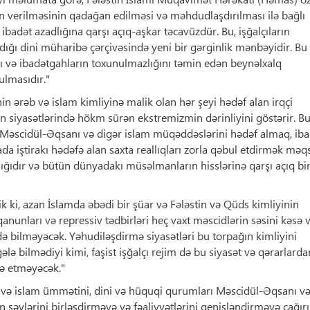
ın verilməsinin qadağan edilməsi və məhdudlaşdırılması ilə bağlı
badət azadlığına qarşı açıq-aşkar təcavüzdür. Bu, işğalçıların
ığı dini müharibə çərçivəsində yeni bir gərginlik mənbəyidir. Bu
ını və ibadətgahların toxunulmazlığını təmin edən beynəlxalq
ulmasıdır."
n ərəb və islam kimliyinə malik olan hər şeyi hədəf alan irqçi
n siyasətlərində hökm sürən ekstremizmin dərinliyini göstərir. Bu
 Məscidül-Əqsanı və digər islam müqəddəslərini hədəf almaq, iba
ada iştirakı hədəfə alan saxta reallıqları zorla qəbul etdirmək məq
ığıdır və bütün dünyadakı müsəlmanların hisslərinə qarşı açıq bi
k ki, azan İslamda əbədi bir şüar və Fələstin və Qüds kimliyinin
 qanunları və repressiv tədbirləri heç vaxt məscidlərin səsini kəsə 
 bilməyəcək. Yəhudiləşdirmə siyasətləri bu torpağın kimliyini
ələ bilmədiyi kimi, faşist işğalçı rejim də bu siyasət və qərarlarda
də etməyəcək."
əb və islam ümmətini, dini və hüquqi qurumları Məscidül-Əqsanı v
əylərini birləşdirməyə və fəaliyyətlərini genişləndirməyə çağırı