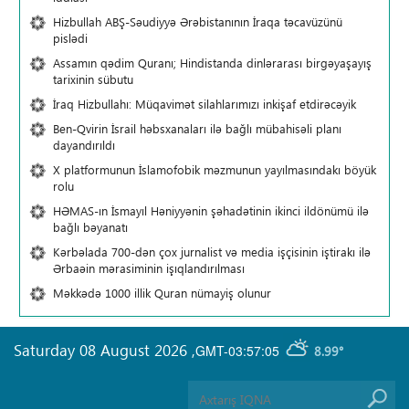
Hizbullah ABŞ-Səudiyyə Ərəbistanının İraqa təcavüzünü
pislədi
Assamın qədim Quranı; Hindistanda dinlərarası birgəyaşayış
tarixinin sübutu
İraq Hizbullahı: Müqavimət silahlarımızı inkişaf etdirəcəyik
Ben-Qvirin İsrail həbsxanaları ilə bağlı mübahisəli planı
dayandırıldı
X platformunun İslamofobik məzmunun yayılmasındakı böyük
rolu
HƏMAS-ın İsmayıl Həniyyənin şəhadətinin ikinci ildönümü ilə
bağlı bəyanatı
Kərbəlada 700-dən çox jurnalist və media işçisinin iştirakı ilə
Ərbaəin mərasiminin işıqlandırılması
Məkkədə 1000 illik Quran nümayiş olunur
Saturday 08 August 2026
,
GMT-03:57:05
8.99°