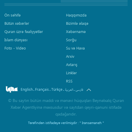
Ön səhifə
Haqqımızda
Bütün xəbərlər
Bizimlə əlaqə
Quran üzrə fəaliyyətlər
Xəbərnamə
İslam dünyası
Sorğu
Foto - Video
Su və Hava
Arxiv
Axtarış
Linklər
RSS
English
Français
Türkçe
.
.
.
.
فارسی
العربیة
©
Bu saytın bütün maddi və mənəvi hüquqları Beynəlxalq Quran
Xəbər Agentliyinə məxsusdur və saytdan qeyri-qanuni istifadə
qadağandır.
Tərəfindən istifadəyə verilmişdir :
" Iransamaneh "