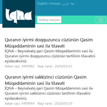
English
Français
.
.
فارسی
Desktop versiyası
باز
و
سته
ردن
Quranın iyirmi doqquzuncu cüzünün Qasim
منو
Müqəddəminin səsi ilə tilavəti
İQNA – Beynəlxalq qari Qasim Müqəddəminin səsi ilə
Quranın iyirmi doqquzuncu cüzünün tərtilinin tilavətini
eşidəcəksiniz.
Xəbər sayı: 3499982 Nəşr tarixi : 2026/03/22
Quranın iyirmi səkkizinci cüzünün Qasim
Müqəddəminin səsi ilə tilavəti
İQNA – Beynəlxalq qari Qasim Müqəddəminin səsi ilə
Quranın iyirmi səkkizinci cüzünün tərtilinin tilavətini
eşidəcəksiniz.
Xəbər sayı: 3499964 Nəşr tarixi : 2026/03/19