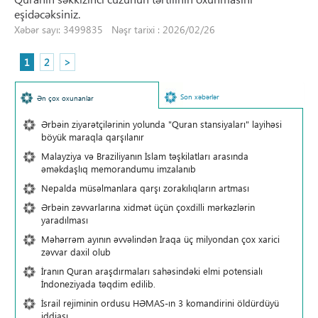
eşidəcəksiniz.
Xəbər sayı: 3499835 Nəşr tarixi : 2026/02/26
1
2
>
Son xəbərlər
Ən çox oxunanlar
Ərbəin ziyarətçilərinin yolunda "Quran stansiyaları" layihəsi
böyük maraqla qarşılanır
Malayziya və Braziliyanın İslam təşkilatları arasında
əməkdaşlıq memorandumu imzalanıb
Nepalda müsəlmanlara qarşı zorakılıqların artması
Ərbəin zəvvarlarına xidmət üçün çoxdilli mərkəzlərin
yaradılması
Məhərrəm ayının əvvəlindən İraqa üç milyondan çox xarici
zəvvar daxil olub
İranın Quran araşdırmaları sahəsindəki elmi potensialı
İndoneziyada təqdim edilib.
İsrail rejiminin ordusu HƏMAS-ın 3 komandirini öldürdüyü
iddiası