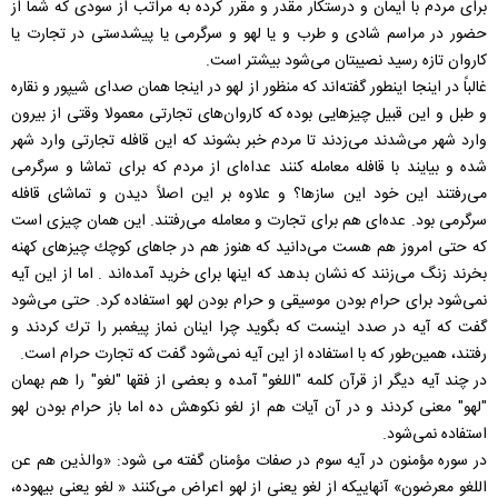
برای مردم با ايمان و درستكار مقدر و مقرر كرده به مراتب از سودی كه شما از
حضور در مراسم شادی و طرب و يا لهو و سرگرمی يا پيشدستی در تجارت يا
كاروان تازه رسيد نصيبتان می‌شود بيشتر است.
غالباً در اينجا اينطور گفته‌اند كه منظور از لهو در اينجا همان صدای شيپور و نقاره
و طبل و اين قبيل چيزهايی بوده كه كاروان‌های تجارتی معمولا وقتی از بيرون
وارد شهر می‌شدند می‌زدند تا مردم خبر بشوند كه اين قافله تجارتی وارد شهر
شده و بيايند با قافله معامله كنند عداه‌ای از مردم كه برای تماشا و سرگرمی
می‌رفتند اين خود اين سازها؟ و علاوه بر اين اصلاً ديدن و تماشای قافله
سرگرمی بود. عده‌ای هم برای تجارت و معامله می‌رفتند. اين همان چيزی است
كه حتی امروز هم هست می‌دانيد كه هنوز هم در جاهای كوچك چيزهای كهنه
بخرند زنگ می‌زنند كه نشان بدهد كه اينها برای خريد آمده‌اند . اما از اين آيه
نمی‌شود برای حرام بودن موسيقی و حرام بودن لهو استفاده كرد. حتی می‌شود
گفت كه آيه در صدد اينست كه بگويد چرا اينان نماز پيغمبر را ترك كردند و
رفتند، همين‌طور كه با استفاده از اين آيه نمی‌شود گفت كه تجارت حرام است.
در چند آيه ديگر از قرآن كلمه "اللغو" آمده و بعضی از فقها "لغو" را هم بهمان
"لهو" معنی كردند و در آن آيات هم از لغو نكوهش ده اما باز حرام بودن لهو
استفاده نمی‌شود.
در سوره مؤمنون در آيه سوم در صفات مؤمنان گفته می شود: «والذين هم عن
اللغو معرضون» آنهاييكه از لغو يعنی از لهو اعراض می‌كنند « لغو يعنی بيهوده،