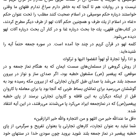
نيست و در روايات هم تا آنجا كه به خاطر دارم سراغ ندارم فقهای ما وقتی
خواستند درباره حكم موسيقی در اسلام صحبت كنند مطلب را تحت عنوان حكم
«غنا» در اسلام از يك طرف و همچنين حكم آلات لهو از طرف ديگر مطرح كردند،
در كتاب‌های فقهی، يك جا بحث درباره غنا و در كنار آن بحث درباره آلات لهو
ديده می‌شود.
كلمه لهو در قرآن كريم در چند جا آمده است. در سوره جمعه حتماً‌ آيه را
شنيده‌ايد:
و اذا رأوا تجارة أو لهواً انفضوا اليها و تركوك
از روش گروهی از مسلمان‌های سست ايمان كه به هنگام نماز جمعه و در
موقعی كه پيغمبر (ص) مشغول خطبه بود، اگر صدای ساز و نواز در بيرون
مسجد بلند می‌شد يا صدای طبل كاروان تجارتی كه از بيرون مكه رسيده بود به
گوششان می‌رسيد برای تماشای بساط طربی كه آنجا بود يا برای معامله با كاروان
قبل از اينكه ديگران به اين قافله و كاروان تجارتی برسند از پای خطبه
پيغمبر(ص) كه در نمازجمعه ايراد می‌كرد پا می‌شدند می‌رفتند، در اين آيه انتقاد
شده:
«قل ما عندالله خير من اللهو و من التجاره والله خير الرازقين»
شما نبايد به عنوان تجارت، كارهای تجارتی يا بعنوان تفريح و سرگرمی از پای
خطبه پيغمبر در نماز جمعه بلند شويد برويد چون سودی خدا در سنتهای خود