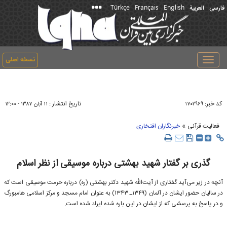
Türkçe
Français
English
فارسی
العربیة
نسخه اصلی
Toggle
navigation
کد خبر:
تاریخ انتشار :
۱۷۰۲۹۶۹
۱۱ آبان ۱۳۸۷ - ۱۲:۰۰
»
فعالیت قرآنی
خبرنگاران افتخاری
گذری بر گفتار شهيد بهشتی درباره موسيقی از نظر اسلام
آنچه در زير می‌آيد گفتاری از آيت‌الله شهيد دكتر بهشتی (ره) درباره حرمت موسيقی است كه
در ساليان حضور ايشان در آلمان (۱۳۴۹ـ ۱۳۴۳) به عنوان امام مسجد و مركز اسلامی هامبورگ
و در پاسخ به پرسشی كه از ايشان در اين باره شده ايراد شده است.