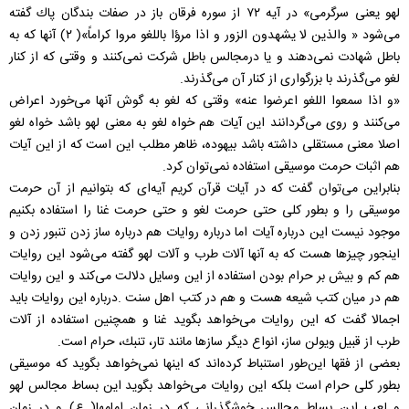
لهو يعنی سرگرمی» در آيه ۷۲ از سوره فرقان باز در صفات بندگان پاك گفته
می‌شود « والذين لا يشهدون الزور و اذا مرؤا باللغو مروا كراماً»( ۲) آنها كه به
باطل شهادت نمی‌دهند و يا درمجالس باطل شركت نمی‌كنند و وقتی كه از كنار
لغو می‌گذرند با بزرگواری از كنار آن می‌گذرند.
«و اذا سمعوا اللغو اعرضوا عنه» وقتی كه لغو به گوش آنها می‌خورد اعراض
می‌كنند و روی می‌گردانند اين آيات هم خواه لغو به معنی لهو باشد خواه لغو
اصلا معنی مستقلی داشته باشد بيهوده، ظاهر مطلب اين است كه از اين آيات
هم اثبات حرمت موسيقی استفاده نمی‌توان كرد.
بنابراين می‌توان گفت كه در آيات قرآن كريم آيه‌ای كه بتوانيم از آن حرمت
موسيقی را و بطور كلی حتی حرمت لغو و حتی حرمت غنا را استفاده بكنيم
موجود نيست اين درباره آيات اما درباره روايات هم درباره ساز زدن تنبور زدن و
اينجور چيزها هست كه به آنها آلات طرب و آلات لهو گفته می‌شود اين روايات
هم كم و بيش بر حرام بودن استفاده از اين وسايل دلالت می‌كند و اين روايات
هم در ميان كتب شيعه هست و هم در كتب اهل سنت .درباره اين روايات بايد
اجمالا گفت كه اين روايات می‌خواهد بگويد غنا و همچنين استفاده از آلات
طرب از قبيل ويولن ساز، انواع ديگر سازها مانند تار، تنبك‌، حرام است.
بعضی از فقها اين‌طور استنباط كرده‌اند كه اينها نمی‌خواهد بگويد كه موسيقی
بطور كلی حرام است بلكه اين روايات می‌خواهد بگويد اين بساط مجالس لهو
و لعب اين بساط مجالس خوشگذرانی كه در زمان امامها( ع) و در زمان