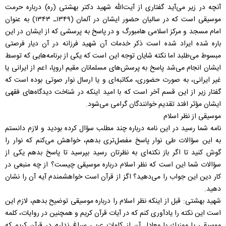
آنچه در زير می‌آيد گفتاری از آيت‌الله شهيد دكتر بهشتی (ره) درباره حرمت
موسيقی است كه در ساليان حضور ايشان در آلمان (۱۳۴۹ـ ۱۳۴۳) به عنوان
امام مسجد و مركز اسلامی هامبورگ و در پاسخ به پرسشی كه از ايشان در اين
باره شده ايراد شده است ذكر خدمات آن شهيد فرزانه در آن ديار فرصتی
مبسوط می‌طلبد اما نكته شايان توجه اين است كه يكی از برنامه‌هايی كه توسط
ايشان انجام می‌شد پاسخ به پرسش‌های مسلمانان مقيم اروپا، اعم از ايرانی يا
غير ايرانی، به صورت حضوری، مكاتبه‌ای و يا ارسال نوار صوتی بوده است كه
گفتار زير از اين قسم آخر است كه با اميد اينكه در شناخت ديدگاه‌های فقهی
ايشان مؤثر افتد تقديم خوانندگان گرامی می‌شود.
موسيقی از نظر اسلام
نامه شما رسيد در اين نامه درباره چند مطلب سؤال كرده بوديد و لازم دانستم
به اين سؤالات طی نوار پاسخ مفصل‌تری بدهم، خواهش می‌كنم كه نوار را
گوش كنيد تا اگر باز نكته‌ای به نظرتان رسيد بپرسيد تا پاسخ بدهم يكی از
سؤالات شما اين است كه نظر اسلام درباره موسيقی چيست؟ از چه منبعی در
كار دين اين جواب را می‌دهيد؟ اگز از قرآن است خواهشمندم آيه‌ آن را نشان
دهيد.
شهيد بهشتی: قبل از اينكه نظر اسلام را درباره موسيقی توضيح بدهم‌، لازم اين
است اين نكته را يادآوری كنم كه در آيات قرآن كريم و همچنين در روايات، كلمه
موسيقی يا موزيك يا معادل آن از كلمات عربی سراغ ندارم در قرآن كريم كه