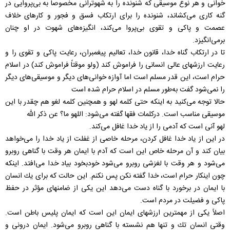
خوانی و هر نوع موسيقی كه شنونده را به شهوترانی مخصوصاً به بی‌پروايی در
گنه كاری می‌كشاند، شنونده را برای ارتكاب فسق و فجور و كارهای خلاف
عصمت و پاكی و تقوی بی‌پروا می‌كند، انگيزه‌های شهوت در او چنان
برمی‌انگيزد.
تا در ارتكاب گناه خدا، قانون خدا، تعاليم پيغمبران، رعايت پاكی و تقوی را و
رعايت ارزشهای عالی انسانی را فراموش كند (ولو موقتاً فراموش كند) در اسلام
حرام است، اين قدر مسلم است اما آوازه خوانی‌های ديگر و موسيقی‌های ديگر
را نمی‌شود گفت به‌طور مسلم در اسلام حرام شده است
حالا توجه می‌كنيد به اينكه حتی كلمه لهو و همچنين كلمه لغو هم چقدر با اين
موسيقی مناسب است. دركلمات فقها گفته می‌شود: اللهو ما؟ عن ذكر الله
لهو آنی است كه آدمی را از ياد خدا غافل می‌كند.
در اين از ياد خدا غافل كردن، مرحله خاصی از غفلت از ياد خدا را می‌خواهد
بيان كند و آن مرحله خاص اين است كه آدم با ايمان هر وقت با گناهی روبرو
می‌شود و هر وقت با لغزشی روبرو می‌شود خودبخود بياد خدا می‌افتد. اينكه
چون اينكار حرام است، خدا گفته نكن پس نكنم. اين حالت كه برای يك انسان
با ايمان در برخورد با گناه دست می‌دهد اين يكی از ضامنهای مؤثر در حفظ
پاكی و فضيلت در مردم است.
اصلاً يكی از مهمترين ارزشهای ايمان اين است كه ايمان پليس باطن است.
وقتی انسان تك و تنها هم نشسته با گناهی روبرو می‌شود. ايمان درونی و