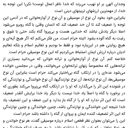
وجدان الهی بر او نهيب می‌زند كه خدا ناظر اعمال توست! نكن! اين توجه به
خدا، از مهمترين ارزشهای تربيتهای دينی است
بنابراين خود بخود آن نوع از موسيقی و آن نوع از آوازه‌خوانی كه در آدمی اين
توجه را ضعيف كند تا آن حد ضعيف كند كه انسان وقتی با گناه روبرو می‌شود
اصلا ديگر يادش نباشد كه خدايی هست و بی‌پروا گناه بكند حتی با شوق و
رغبت به گناه آلوده بشود البته حرام است، من فكر می‌كنم كه اگر هيچ آيه‌ای و
هيچ روايتی هم در اين‌باره نبود و فقط ما بوديم و تعاليم اسلام و بلكه تعاليم
اديان درباره ارزش ايمان استنباط می‌كرديم كه اين نوع موسيقی حرام است.
خلاصه كنم: آن نوع از آوازه‌خوانی و ترانه خوانی كه می‌دانيد بسياری از
ترانه‌هايی كه مخصوصاً زنهای ترانه‌خوان می‌خوانند، وقتی در مجلسی خوانده
می‌شود عده‌ای را در ارتكاب گناه بی‌اختيار می‌كند حرام است بنابراين آن نوع
موسيقی‌ها، آن نوع ترانه‌ها، آن نوع نوازندگيها، آن نوع خوانندگی و نوازندگی كه
در شنونده اين اثر را می‌گذارد كه او را در ارتكاب گناه بی‌پروا می‌كند بطوری كه
در برخورد با گناه يا اصلاً ياد خدا نيست يا ديگر ياد خدا برايش آنقدر ضعيف
است كه اين اثر ندارد كه او را از گناه باز بدارد و اين ضعف و اين تضعيف ياد
خدا نتيجه اين خوانندگی و نوازندگی باشد، چنين خوانندگی و چنين نوازندگی
كه اين اثر تضعيف كننده ايمان و پروای از گناه را داشته باشد حرام است.
اين را می‌توان بعنوان نظر قطعی اسلام درباره موسيقی گفت، هر نوع خواندن و
هر نوع نواختی كه اين اثر را نداشته باشد را به صرف اينكه خوانندگی و