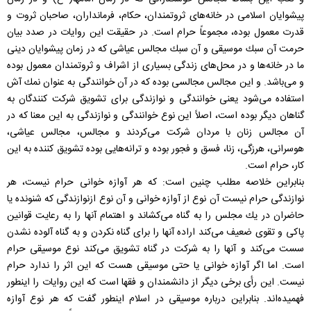
پيشوايان اسلامی در خانه‌های ثروتمندان، حكام، فرمانداران، صاحبان ثروت و
قدرت معمول بوده، مجموعاً حرام است. در حقيقت اين روايات در صدد بيان
حرمت آن سبك موسيقی و آن سبك مجالس عياشی كه در زمان پيشوايان دينی
ما در خانه‌ها و در محل‌های زندگی بسياری از اشراف و ثروتمندان معمول بوده
و می‌باشد. و اين مجالس مجالسی بوده كه در آن خوانندگی به عنوان نمك آش
استفاده می‌شود يعنی خوانندگی و نوازندگی برای تشويق شركت كنندگان به
گناهان ديگر بوده‌ است، اصلاً اين نوع خوانندگی و نوازندگی به اين معنا كه در
آن مجالس زنان با مردان شركت می‌كردند و مجالس‌، مجالس عياشی‌،
هوسرانی‌، هرزگی‌، زنا، فسق و فجور بوده و ترانه‌هايی بوده تشويق كننده به اين
كار، حرام است.
بنابراين خلاصه مطلب چنين است: كه هر آوازه خوانی حرام نيست، هر
نوازندگی حرام نيست آن نوع از آوازه خوانی و آن نوع ازنوازندگی كه شنونده يا
حاضران در يك مجلس را به گناه می‌كشاند و اهتمام آنها را به رعايت قوانين
پاكی و تقوی ضعيف می‌كند اراده آنها را برای گناه نكردن و به گناه آلوده نشدن
سست می‌كند و آنها را به شركت در گناه تشويق می‌كند نوع موسيقی حرام
است. اما اگر آوازه خوانی يا حتی موسيقی هست كه اين اثر را ندارد حرام
نيست. اين رأی برخی ديگر از دانشمندان و فقها است كه اين روايات را اينطور
فهميده‌اند. بنابراين درباره موسيقی در اسلام اينطور گفت كه هر نوع آوازه