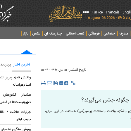
Türkçe
Français
Engl
معارف
اجتماعی
فرهنگی
شعب استانی
چندرسانه ای
عکس
بازار
آخرین اخبار
پربازدید
تاریخ انتشار :
۰۵ دی ۱۳۹۴ - ۱۵:۴۳
واکنش نامزد پیروز انت
اسلام‌هراسانه
هشدار کشورهای ا
ا چگونه جشن می‌گیرند؟
صهیونیست‌ها در قدس
های باشکوه ولادت باسعادت پیامبر(ص) هستند، در این میان،
جزئیات
جنوب لبنان
یورش سنگین نظامیان ص