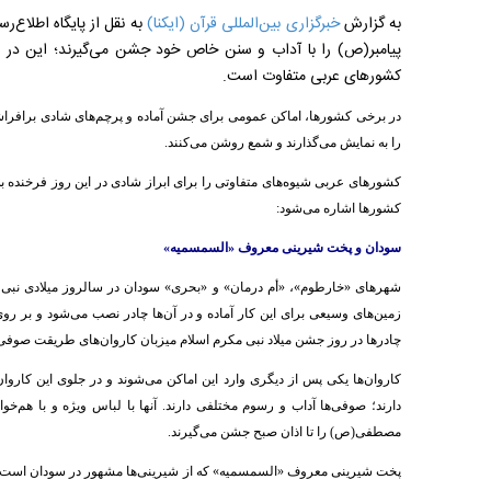
به گزارش
خبرگزاری بین‌المللی قرآن (ایکنا)
به نقل از پایگاه اطلاع‌ر
پیامبر(ص) را با آداب و سنن خاص خود جشن می‌گیرند؛ این در 
کشورهای عربی متفاوت است.
در برخی کشورها، اماکن عمومی برای جشن آماده و پرچم‌های شادی برافراشته
را به نمایش می‌گذارند و شمع روشن می‌کنند.
کشورهای عربی شیوه‌های متفاوتی را برای ابراز شادی در این روز فرخنده به 
کشورها اشاره می‌شود:
سودان و
پخت شیرینی معروف «السمسمیه»
شهرهای «خارطوم»، «أم درمان» و «بحری» سودان در سالروز میلادی نبی م
زمین‌های وسیعی برای این کار آماده و در آن‌ها چادر نصب می‌شود و بر روی
چادرها در روز جشن میلاد نبی مکرم اسلام میزبان کاروان‌های طریقت صوفی و
کاروان‌ها یکی پس از دیگری وارد این اماکن می‌شوند و در جلوی این کاروا
دارند؛ صوفی‌ها آداب و رسوم مختلفی دارند. آنها با لباس ویژه و با هم‌خو
مصطفی(ص) را تا اذان صبح جشن می‌گیرند.
پخت شیرینی معروف «السمسمیه» که از شیرینی‌ها مشهور در سودان است، نی