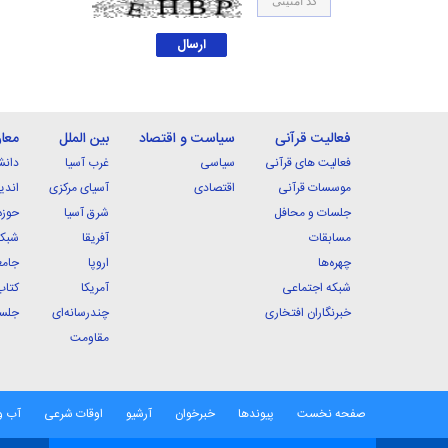
فعالیت قرآنی
سیاست و اقتصاد
بین الملل
معا
فعالیت های قرآنی
سیاسی
غرب آسیا
دانش
موسسات قرآنی
اقتصادی
آسیای مرکزی
اندی
جلسات و محافل
شرق آسیا
حوزه
مسابقات
آفریقا
شبکه
چهره‌ها
اروپا
جامع
شبکه اجتماعی
آمریکا
کتاب
خبرنگاران افتخاری
چندرسانه‌ای
جلسا
مقاومت
صفحه نخست
پیوندها
خبرخوان
آرشیو
اوقات شرعی
آب و