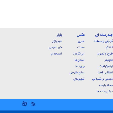
چندرسانه ای
عکس
بازار
گزارش و مستند
خبری
خبر بازار
گفتگو
مستند
خبر عمومی
طرح و تصویر
ایرانگردی
استخدام
فتوتیتر
استان‌ها
اینفوگرافیک
چهره ها
انعکاس اخبار
منابع خارجی
دیدنی و شنیدنی
شهروندی
مجله رایحه
دیگر رسانه ها