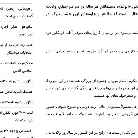
سانی «الوفد»، مسلمانان هر ساله در سراسر جهان، ولادت
راهپیمایی اربعین ت
حالی است که مظاهر و جلوه‌های این جشن بزرگ در
گسترش صلح است
نتانیاهو: هرگز اجا
 می‌شود. در این میان کاروان‌های صوفی‌ آداب فولکلور خود
نمی‌دهیم
عصبانیت ترامپ از پی
کار می‌برند که در این گزارش به آداب و رسوم تعدادی از این
انتخابات میشیگان
محکومیت اقدامات اسرا
اسلامی قدس
برگزاری اردوی تابستانه
کرم اسلام میزبان‌ جشن‌های بزرگی هستند؛ در این شهرها،
 این چادرها، پرچم‌ها و چراغ‌های رنگی گذاشته می‌شود و این
هشدار شدیداللحن صنع
 شعر‌خوانی‌های آنها هستند.
برگزاری دوره تابستانه
ن‌ها، معمولاً مسئولان عالی رتبه دولتی و شیوخ صوفی حضور
ثبت ۴۰۰۰ مورد 
انی گروهی اشعار و نیایش‌ها، شب ولادت خاتم الأنبیاء محمد
در باریکه غزه
اختص
ز یکی از سنت‌های رایج در این کشور در سالروز ولادت نبی