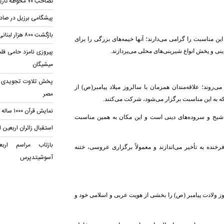
تصاحب ۷۰ محوطه تاریخی
پیشگامی برزیل در صاد
بازگشت ۸۰۰ هزار لبنانی به خانه
ین مناسبت را گرامی می‌دارند؛ آنها خیمه‌های بزرگی را برای
پیروزی نامزد حامی فل
دینی و پخش انواع شیرینی‌های محلی می‌پردازند.
میشیگان
پخش تلاوت تجویدی محم
روند؛ علاقه‌مندان همزمان با سالروز میلاد پیامبر‌(ص) از
مصر
که به این مناسبت برگزار می‌شود، شرکت می‌کنند.
نمایش قرآن ۱۰۰۰ ساله در مکه
اشیح و سروده‌های دینی است و این مکان به همین مناسبت
استقبال زائران اربعین از
بازتاب مراسم ارب
خنده به تأخیر می‌اندازند و معمولاً برگزاری عروسی‌، ختنه
آسوشیتدپرس
وز ولادت پیامبر (ص) را بخشی از هویت عربی و اسلامی خود و