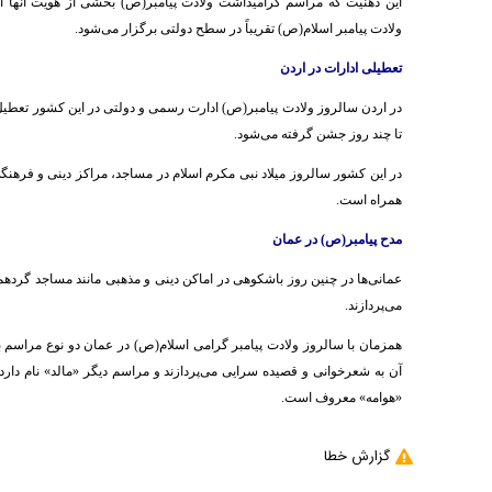
این ذهنیت که مراسم گرامیداشت ولادت پیامبر(ص) بخشی از هویت آنها اس
ولادت پیامبر اسلام(ص) تقریباً در سطح دولتی برگزار می‌شود.
تعطیلی ادارات در اردن
در اردن سالروز ولادت پیامبر(ص) ادارت رسمی و دولتی در این کشور تعط
تا چند روز جشن گرفته می‌شود.
در این کشور سالروز میلاد نبی مکرم اسلام در مساجد، مراکز دینی و فرهنگی
همراه است.
مدح پیامبر(ص) در عمان
عمانی‌ها در چنین روز باشکوهی در اماکن دینی و مذهبی مانند مساجد گردهم 
می‌پردازند.
همزمان با سالروز ولادت پیامبر گرامی اسلام(ص) در عمان دو نوع مراسم
آن به شعرخوانی و قصیده سرایی می‌پردازند و مراسم دیگر «مالد» نام دار
«هوامه» معروف است.
گزارش خطا