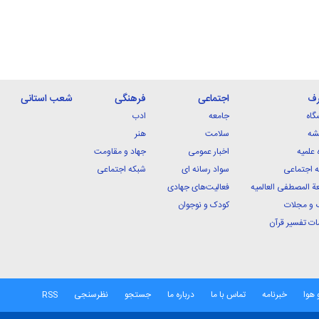
رف
اجتماعی
فرهنگی
شعب استانی
گاه
جامعه
ادب
شه
سلامت
هنر
 علمیه
اخبار عمومی
جهاد و مقاومت
 اجتماعی
سواد رسانه ای
شبکه اجتماعی
ة المصطفی العالمیه
فعالیت‌های جهادی
 و مجلات
کودک و نوجوان
ت تفسیر قرآن
 هوا
خبرنامه
تماس با ما
درباره ما
جستجو
نظرسنجی
RSS