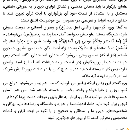
علمای بزرگوار ما باید مسائل مذهبی و فضائل اولیای دین را به صورتی منطقی،
مستدل و با استفاده از کلمات خود آن بزرگواران یا آیات قرآن تبیین کنند تا
خدای ناکرده افراط و تفریطی در خصوص این موضوعات اتفاق نیفتد.
به گفته وی، اگر چهره واقعی اهل بیت(ع) و رهبران آسمانی ما درست معرفی
شود، هیچگاه مسئله غلو پیش نخواهد آمد. خداوند به پیامبر(ص) می‌فرماید: «
قُلْ إِنَّما أَنَا بَشَر مِثْلُکُمْ یوحی إلَی أَنَّما إلهُکُمْ إِله واحِد فَمَن کانَ یرْجُوا لِقاءَ رَبِّهِ
فَلْیعْمَلْ عَمَلاً صالِحاً وَ لا یشْرِکْ بِعِبادةِ رَبِّهِ أَحَدا؛ بگو: همانا من بشری همچون
شمایم (جز اینکه) به من وحی می‌شود که خدای شما خدای یگانه است. پس
هر که به دیدار پروردگارش (در قیامت و به دریافت الطاف او) امید وایمان
دارد، پس کار شایسته انجام دهد. و هیچ کس را در عبادت پروردگارش شریک
نسازد. (سوره کهف، آیه ۱۱۰)»
وی گفت: این یعنی اینکه پیامبر می فرماید که من هم بیمار می‌شوم، ادواج می
کنم، روزی از دنیا خواهم رفت، زخمی و خسته خواهم شد؛ من هم انسان
هستم، فقط در مراتب بندگی و ایمان به عالی‌ترین درجات دست پیدا کرده‌ام.
گرجی بیان کرد: باید علما، اندیشمندان حوزه و دانشگاه و رسانه‌ها باید بزرگان و
شخصیت‌های دینی ما را منطقی و صحیح و با تکیه بر آیات قرآن و کلمات
معصومین معرفی کنند، تا از بروز غلو جلوگیری شود.