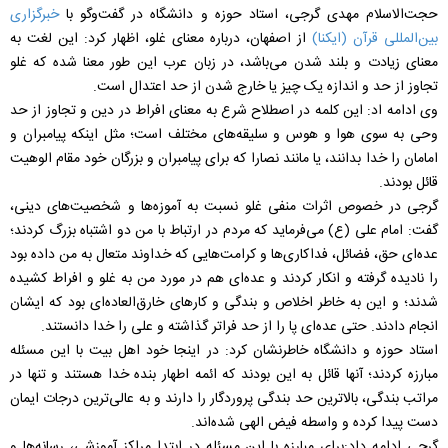
حجت‌الاسلام مهدی گرجی، استاد حوزه و دانشگاه در گفت‌وگو با
خبرگزاری
بین‌المللی قرآن (ایکنا)
از اصفهان، درباره معنای غلو، اظهار کرد: این لغت به
معنای زیادت و بلند شدن می‌باشد، در زبان عرب این طور معنا شده که غلو
تجاوز از حد و اندازه یک چیز یا خارج شدن از حد اعتدال است.
وی ادامه اد: این کلمه در اصطلاح شرع به معنای افراط در دین و تجاوز از حد
وحی به سوی هوا و هوس و سلیقه‌های مختلف است؛ مثل اینکه پیامبران و
امامان را خدا بدانند، یا مانند نصارا که برای پیامبران و بزرگان خود مقام الوهیت
قائل بودند.
گرجی در خصوص اثرات منفی غلو نسبت به آموزه‌ها و شخصیت‌های دینی،
گفت: امام علی (ع) می‌فرماید که مردم در ارتباط با من دو اشتباه بزرگ کردند؛
عده‌ای حق، فضائل، فداکاری‌ها و کرامت‌هایی که خداوند متعال به من داده بود
را نادیده گرفته و انکار کردند و عده‌ای هم در مورد من به غلو و افراط کشیده
شدند؛ و این به خاطر اخلاص و بندگی و کارهای خارق‌العاده‌ای بود که ایشان
انجام دادند. حتی عده‌ای پا را از حد فراتر گذاشته و علی را خدا دانستند.
استاد حوزه و دانشگاه خاطرنشان کرد: در اینجا خود اهل بیت با این مسئله
مبارزه کردند؛ آنها قائل به این بودند که ائمه اطهار بنده خدا هستند و تنها در
مراتب بندگی، بالاترین حد بندگی پروردگار را دارند و به عالی‌ترین درجات ایمان
دست پیدا کرده‌ و واسطه فیض الهی شده‌اند.
گرجی ادامه داد:برای مبارزه با این مسئله در ابتدا مراکز آموزشی، رسانه‌ها و