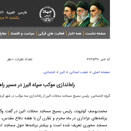
ish
فارسی
العربیة
يکشنبه ۱۸ مرداد ۱۴۰۵ - 2026 August 09
صفحه نخست
همه اخبار
فعالیت های قرآنی
سیاست و اقتصاد
معار
کد خبر:
تعداد نظرات:
۳۶۴۵۳۲۰
۱ نظر
»
»
»
صفحه اصلی
شعب استانی
البرز
اجتماعی
راه‌اندازی موکب سپاه البرز در مسیر ر
گروه اجتماعی: رئیس بسیج مساجد محلات البرز از راه‌اندازی سه موکب در شهر کربل
محمدیوسف کولیوند، رئیس بسیج مساجد محلات البرز در گفت وگو
برنامه‌های عزاداری در ماه محرم و تقارن آن با هفته دفاع مقدس،
مسجد محوری تعریف شده است و بیشتر برنامه‌ها حول مساجد است ک