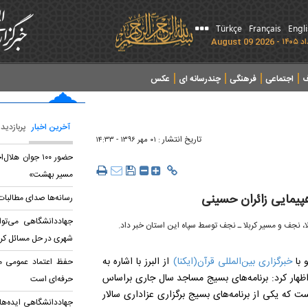
Türkçe
Français
Engl
ف
اجتماعی
فرهنگی
چندرسانه ای
عکس
آخرین اخبار
پربازدید
تاریخ انتشار :
۰۱ مهر ۱۳۹۶ - ۱۴:۳۳
حضور ۱۰۰ جوان ه
مسیر بهشت»
اهپیمایی زائران حسینی
رسانه‌ها صدای مطالبات
جهاددانشگاهی می‌تو
ا، نجف و مسیر کربلا ـ نجف توسط سپاه این استان خبر داد.
شهری در حل مسائل کر
 با
خبرگزاری بین‌المللی قرآن(ایکنا)
از البرز با اشاره به
حفظ اعتماد عمومی م
 اظهار کرد: برنامه‌های بسیج مساجد سال جاری براساس
حرفه‌ای است
ه یکی از برنامه‌های بسیج برگزاری عزاداری سالار
جهاد‌دانشگاهی ایده‌ها