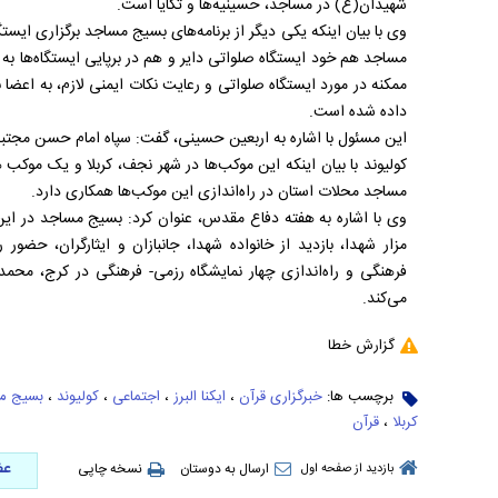
شهیدان(ع) در مساجد، حسینیه‌ها و تکایا است.
وی با بیان اینکه یکی دیگر از برنامه‌های بسیج مساجد برگزاری ایس
مساجد هم خود ایستگاه صلواتی دایر و هم در برپایی ایستگاه‌ها ب
ممکنه در مورد ایستگاه صلواتی و رعایت نکات ایمنی لازم، به اعضا
داده شده است.
این مسئول با اشاره به اربعین حسینی، گفت: سپاه امام حسن مجتبی
کولیوند با بیان اینکه این موکب‌ها در شهر نجف، کربلا و یک موکب 
مساجد محلات استان در راه‌اندازی این موکب‌ها همکاری دارد.
وی با اشاره به هفته دفاع مقدس، عنوان کرد: بسیج مساجد در این
مزار شهدا، بازدید از خانواده شهدا، جانبازان و ایثارگران، حضور
فرهنگی و راه‌اندازی چهار نمایشگاه رزمی- فرهنگی در کرج، محمدشه
می‌کند.
گزارش خطا
برچسب ها:
خبرگزاری قرآن
،
ایکنا البرز
،
اجتماعی
،
کولیوند
،
بسیج م
کربلا
،
قرآن
عض
ارسال به دوستان
نسخه چاپی
بازدید از صفحه اول