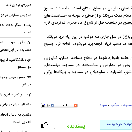
کاربردی تبدیل کند
تگاه‌های صلواتی در سطح استان است، ادامه داد: بسیج
ه مردم کمک می‌کند و از طرفی با توجه به حساسیت‌های
سرویس مدارس در دورا
 بسیج در جلسات قبل از شروع ماه محرم، تذکرهای لازم
رسانه سنگر حفظ حق
است
(ع) در سال جاری سه موکب در این ایام برپا می‌کند.
برگزیدگان مرحله اس
هم در مسیر کربلا- نجف برپا می‌شود، اضافه کرد: بسیج
«سدید» در البرز معرف
 هفته یادواره شهدا در سطح مساجد استان، غبارروبی
جهاددانشگاهی؛ از پیون
 راویان در مدارس و مناسبت‌ها در مساجد، برنامه‌های
حل مسائل
ر، اشتهارد و ساوجبلاغ در مساجد و پایگاه‌ها برگزار
۱۹۵ کلاس درس جدید 
می‌شود
تهدید و تحریم ایران را 
دشمنان ایران در برابر ا
ساجد
،
موکب
،
سپاه
،
دشمن به دنبال ایجاد 
انقلابی است
ویت در خبرنامه
پسندیدم
۰