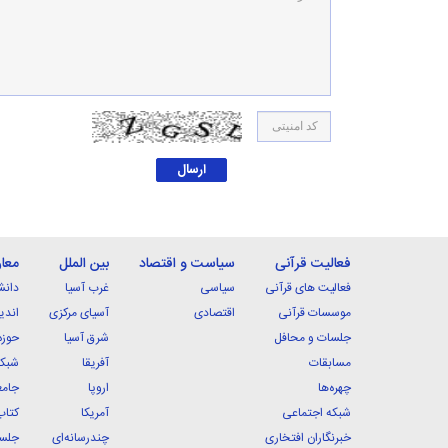
فعالیت قرآنی
سیاست و اقتصاد
بین الملل
معا
فعالیت های قرآنی
سیاسی
غرب آسیا
دانش
موسسات قرآنی
اقتصادی
آسیای مرکزی
اندی
جلسات و محافل
شرق آسیا
حوزه
مسابقات
آفریقا
شبکه
چهره‌ها
اروپا
جامع
شبکه اجتماعی
آمریکا
کتاب
خبرنگاران افتخاری
چندرسانه‌ای
جلسا