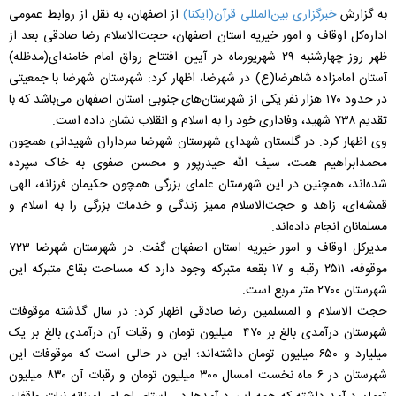
به گزارش
خبرگزاری بین‌المللی قرآن(ایکنا)
از اصفهان، به نقل از روابط عمومی
اداره‌کل اوقاف و امور خیریه استان اصفهان، حجت‌الاسلام رضا صادقی بعد از
ظهر روز چهارشنبه ۲۹ شهریورماه در آیین افتتاح رواق امام خامنه‌ای(مدظله)
آستان امامزاده شاهرضا(ع) در شهرضا، اظهار کرد: شهرستان شهرضا با جمعیتی
در حدود ۱۷۰ هزار نفر یکی از شهرستان‌های جنوبی استان اصفهان می‌باشد که با
تقدیم ۷۳۸ شهید، وفاداری خود را به اسلام و انقلاب نشان داده است.
وی اظهار کرد: در گلستان شهدای شهرستان شهرضا سرداران شهیدانی همچون
محمدابراهیم همت، سیف الله حیدرپور و محسن صفوی به خاک سپرده
شده‌اند، همچنین در این شهرستان علمای بزرگی همچون حکیمان فرزانه، الهی
قمشه‌ای، زاهد و حجت‌الاسلام ممیز زندگی و خدمات بزرگی را به اسلام و
مسلمانان انجام داده‌اند.
مدیرکل اوقاف و امور خیریه استان اصفهان گفت: در شهرستان شهرضا ۷۲۳
موقوفه، ۲۵۱۱ رقبه و ۱۷ بقعه متبرکه وجود دارد که مساحت بقاع متبرکه این
شهرستان ۲۷۰۰ متر مربع است.
حجت الاسلام و المسلمین رضا صادقی اظهار کرد: در سال گذشته موقوفات
شهرستان درآمدی بالغ بر ۴۷۰ میلیون تومان و رقبات آن درآمدی بالغ بر یک
میلیارد و ۶۵۰ میلیون تومان داشته‌اند؛ این در حالی است که موقوفات این
شهرستان در ۶ ماه نخست امسال ۳۰۰ میلیون تومان و رقبات آن ۸۳۰ میلیون