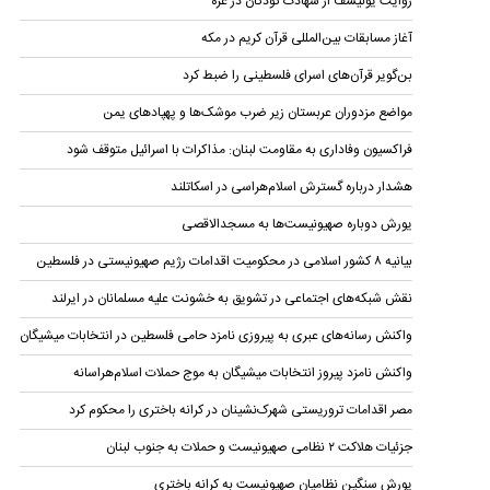
روایت یونیسف از شهادت کودکان در غزه
آغاز مسابقات بین‌المللی قرآن کریم در مکه
بن‌گویر قرآن‌های اسرای فلسطینی را ضبط کرد
مواضع مزدوران عربستان زیر ضرب موشک‌ها و پهپادهای یمن
فراکسیون وفاداری به مقاومت لبنان: مذاکرات با اسرائیل متوقف شود
هشدار درباره گسترش اسلام‌هراسی در اسکاتلند
یورش دوباره صهیونیست‌ها به مسجدالاقصی
بیانیه ۸ کشور اسلامی در محکومیت اقدامات رژیم صهیونیستی در فلسطین
نقش شبکه‌های اجتماعی در تشویق به خشونت علیه مسلمانان در ایرلند
واکنش رسانه‌های عبری به پیروزی نامزد حامی فلسطین در انتخابات میشیگان
واکنش نامزد پیروز انتخابات میشیگان به موج حملات اسلام‌هراسانه
مصر اقدامات تروریستی شهرک‌نشینان در کرانه باختری را محکوم کرد
جزئیات هلاکت ۲ نظامی صهیونیست و حملات به جنوب لبنان
یورش سنگین نظامیان صهیونیست به کرانه باختری