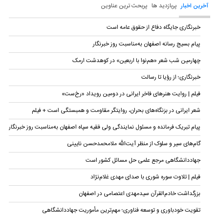
آخرین اخبار
پربازدید ها
پربحث ترین عناوین
خبرنگاری جایگاه دفاع از حقوق عامه است
پیام بسیج رسانه اصفهان به‌مناسبت روز خبرنگار
چهارمین شب شعر «هم‌نوا با اربعین» در کوهدشت ارمک
خبرنگاری؛ از رؤیا تا رسالت
فیلم | روایت هنرهای فاخر ایرانی در دومین رویداد «رخ‌ست»
شعر ایرانی در بزنگاه‌های بحران، روایتگر مقاومت و همبستگی است + فیلم
پیام تبریک فرمانده و مسئول نمایندگی ولی فقیه سپاه اصفهان به‌مناسبت روز خبرنگار
گام‌های سیر و سلوک از منظر آیت‌الله ملامحمدحسن نایینی
جهاددانشگاهی مرجع علمی حل مسائل کشور است
فیلم | تلاوت سوره شوری با صدای مهدی غلام‌نژاد
بزرگداشت خادم‌القرآن سیدمهدی اعتصامی در اصفهان
تقویت خودباوری و توسعه فناوری؛ مهم‌ترین مأموریت جهاددانشگاهی