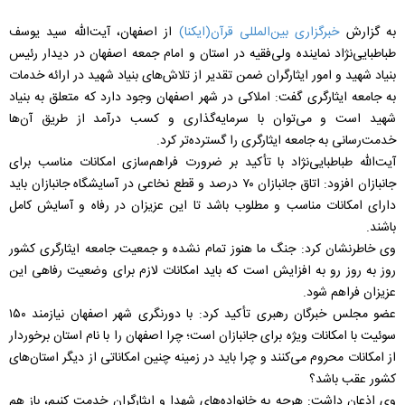
به گزارش
خبرگزاری بین‌المللی قرآن(ایکنا)
از اصفهان، آیت‌الله سید یوسف
طباطبایی‌نژاد نماینده ولی‌فقیه در استان و امام جمعه اصفهان در دیدار رئیس
بنیاد شهید و امور ایثارگران ضمن تقدیر از تلاش‌های بنیاد شهید در ارائه خدمات
به جامعه ایثارگری گفت: املاکی در شهر اصفهان وجود دارد که متعلق به بنیاد
شهید است و می‌توان با سرمایه‌گذاری و کسب درآمد از طریق آن‌ها
خدمت‌رسانی به جامعه ایثارگری را گسترده‌تر کرد.
آیت‌الله طباطبایی‌نژاد با تأکید بر ضرورت فراهم‌سازی امکانات مناسب برای
جانبازان افزود: اتاق جانبازان ۷۰ درصد و قطع نخاعی در آسایشگاه جانبازان باید
دارای امکانات مناسب و مطلوب باشد تا این عزیزان در رفاه و آسایش کامل
باشند.
وی خاطرنشان کرد: جنگ ما هنوز تمام نشده و جمعیت جامعه ایثارگری کشور
روز به روز رو به افزایش است که باید امکانات لازم برای وضعیت رفاهی این
عزیزان فراهم شود.
عضو مجلس خبرگان رهبری تأکید کرد: با دورنگری شهر اصفهان نیازمند ۱۵۰
سوئیت با امکانات ویژه برای جانبازان است؛ چرا اصفهان را با نام استان برخوردار
از امکانات محروم می‌کنند و چرا باید در زمینه چنین امکاناتی از دیگر استان‌های
کشور عقب باشد؟
وی اذعان داشت: هرچه به خانواده‌های شهدا و ایثارگران خدمت کنیم، باز هم