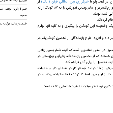
برپایی ایستگاه صلواتی 
ن در گفت‌وگو با
خبرگزاری بین الملللی قرآن (ایکنا)
از
همدان، اظهار کرد: بهزیستی بسته‌های حمایتی شامل کیف، کفش، لوازم‌التحریر و سایر وسایل آموزشی را به ۸۷ کودک ارائه
فیلم | زائران اربعین 
سعید
م کرده‌اند.
خدمت‌رسانی موکب بسی
ک وضعیت این کودکان را پیگیری و به کلیه آنها لوازم
 داد و افزود: طرح بازماندگان از تحصیل کودکان‌کار در
 از کودکان بازمانده از تحصیل در استان شناسایی شده که البته شمار بسیار زیادی
کودک دارای قابلیت تحصیل هستند که از تحصیل بازمانده‌اند بنابراین بهزیستی در
ایط تحصیل را برای آنان فراهم کند.
معاون امور اجتماعی اداره‌کل بهزیستی استان همدان با بیان اینکه بیش از ۹۵ درصد کودکان‌کار در همدان دارای خانواده
هستند، گفت: در سال گذشته ۱۲۵ کودک‌کار در همدان شناسایی شد که از این بین فقط ۳ کودک فاقد خانواده بودند و در
ا کنون کودک‌کار مبتلا به اعتیاد شناسایی نشده است.