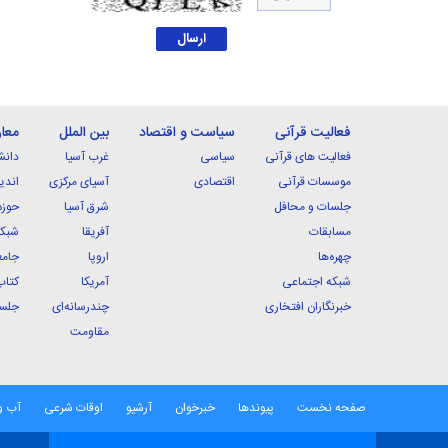
فعالیت قرآنی
سیاست و اقتصاد
بین الملل
معا
فعالیت های قرآنی
سیاسی
غرب آسیا
دانش
موسسات قرآنی
اقتصادی
آسیای مرکزی
اندی
جلسات و محافل
شرق آسیا
حوزه
مسابقات
آفریقا
شبکه
چهره‌ها
اروپا
جامع
شبکه اجتماعی
آمریکا
کتاب
خبرنگاران افتخاری
چندرسانه‌ای
جلسا
مقاومت
صفحه نخست
پیوندها
خبرخوان
آرشیو
اوقات شرعی
آب و