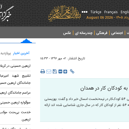
Türkçe
Français
Engl
ف
اجتماعی
فرهنگی
چندرسانه ای
عکس
آخرین اخبار
پربازدید
تاریخ انتشار :
۰۲ مهر ۱۳۹۶ - ۱۵:۳۳
اربعین حسینی در کربلا
تشییع شهید امیرع
جاماندگان اربعین حسی
ه کودکان کار در همدان
مراسم جاماندگان اربعی
گروه اجتماعی: معاون امور اجتماعی اداره‌کل بهزیستی استان همدان از شناسایی ۵۴ کودک‌کار در نیمه‌نخست امسال خبر داد و گفت: بهزیستی
سوگواره اربعین حسینی 
بسته‌های حمایتی شامل کیف، کفش، لوازم‌التحریر و سایر وسایل آموزشی را به ۵۴ نفر از کودکان ‌کار که در سال جاری شناسایی شده اند ارائه
خدمت بی‌منت موکب ام
اربعین