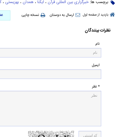
برچسب ها:
خبرگزاری بین المللی قرآن
،
ایکنا
،
همدان
،
بهزیستی
،
ک
عض
ارسال به دوستان
نسخه چاپی
بازدید از صفحه اول
نظرات بینندگان
نام
ایمیل
* نظر