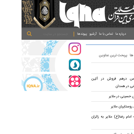
.
.
.
درباره ما
تماس با ما
آرشیو
پیوندها
 ها
پربحث ترین عناوین
باس درهم فروش در آئین
نی در همدان
ن حسینی در ملایر
روستاییان ملایر
ام رضا(ع) ملایر به زائران