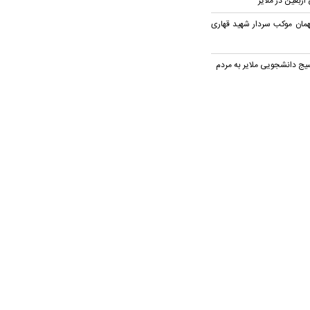
اربعین در ملایر
میهمان موکب سردار شهید قهاری
ج دانشجویی ملایر به مردم