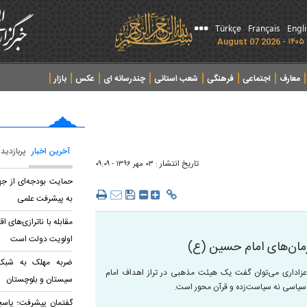
Türkçe
Français
Engl
معارف
اجتماعی
فرهنگی
شعب استانی
چندرسانه ای
عکس
بازار
آخرین اخبار
پربازدید
تاریخ انتشار :
۰۳ مهر ۱۳۹۶ - ۰۹:۰۹
حمایت بودجه‌ای از ج
به پیشرفت علمی
مقابله با ناترازی‌های 
اولویت دولت است
آرمان‌های امام حسین (ع)
ضربه مهلک به شبکه 
عزاداری می‌توان گفت یک هیئت مذهبی در تراز اهداف امام
سیستان و بلوچستان
سیاسی نه سیاست‌زده و قرآن ‌محور است.
گفتمان پیشرفت؛ پاسخ 