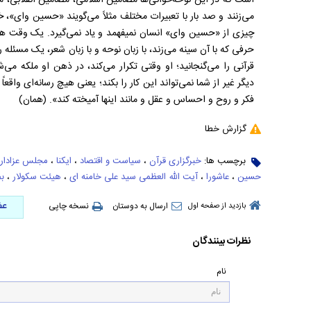
است که در این نوحه‌‌خوانی‌ها مضامین اسلامی، مضامین انقلابی
می‌زنند و صد بار با تعبیرات مختلف مثلاً می‌گویند «حسین وای»، 
چیزی از «حسین وای» انسان نمیفهمد و یاد نمی‌گیرد. یک وقت هس
حرفی که با آن سینه می‌زند، با زبان نوحه و با زبان شعر، یک مسئله‌‌
قرآنی را می‌گنجانید؛ او وقتی تکرار می‌کند، در ذهن او ملکه م
دیگر غیر از شما نمی‌تواند این کار را بکند؛ یعنی هیچ رسانه‌‌ای واقع
فکر و روح و احساس و عقل و مانند اینها آمیخته کند». (همان)
گزارش خطا
برچسب ها:
خبرگزاری قرآن
،
سیاست و اقتصاد
،
ایکنا
،
مجلس عزادار
حسین
،
عاشورا
،
آیت الله العظمی سید علی خامنه ای
،
هیئت سکولار
،
ب
عض
ارسال به دوستان
نسخه چاپی
بازدید از صفحه اول
نظرات بینندگان
نام