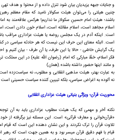
و جنایات جبهه یزیدیان بیان شود تنزل داده و از محتوا و هدف تهی م
چنین هیئتی را می‌توان هیئت سکولار نامید که مقام معظم رهبری د
باشند؛ هیئتِ امام حسینِ سکولار ما نداریم! هرکس علاقه‌‌مند به ا
اسلام مجاهد است، اسلام مقاتله است، اسلام خون دادن است، اسل
است. اینکه آدم در یک مجلس روضه یا هیئت عزاداری مراقب باشد
است. البتّه معنای این حرف این نیست که هر حادثه سیاسی در کشور ا
یک گرایش خاصّی - حالا یا این طرف، یا آن طرف - بیان کنیم و احیانا
فکر اسلام، خطّ مبارکی که امام (رضوان الله علیه) در این مملکت ترس
و مانند اینها حضور داشته باشد».(همان)
به عبارت بهتر، هیئت مذهبی انقلابی و مطلوب، نه سیاست‌زده است
نه آلوده به اغراض سیاسی، بلکه تبیین ‌کننده سیاست حسینی است
محوریت قرآن؛ ویژگی بنیانی هیئت عزاداری انقلابی
نکته آخر و مهمی که یک هیئت مطلوب عزاداری باید به آن توجه ک
«قرآن‌‌خوانی و معارف قرآنی» است. این مسئله نیز برگرفته از خ
تلاوت قرآن را ترک نکردند و این نشان دهنده این است که قیام اما
قیام با فهم دقیق قرآن میسر بود و به همین جهت است که رهبر ان