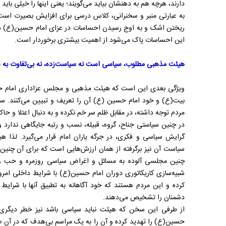
دارند، هرچه هم به دهنشان بیاید می‌گویند؛ یعنی اینها را خیلی باید به‌‌نظر م
به عبارتی منبر و سخنرانی، کلاس درسی برای افزایش بصیرت است 
ریختن اشک و به اوج رسیدن احساسات در عزای امام حسین(ع) دار
این احساسات پاک می‌شود از اهمیت بیشتری برخوردار است.
هیئت مذهبی مطلوب، سیاسی است نه سیاست‌زده، نه بی‌تفاوت به
ویژگی بعدی این است که هیئت مذهبی و مجلس عزاداری امام ح
بیت(ع) و خود امام حسین (ع) آن را تعریف و تبیین می‌کنند. سی
مردم توجه داشته، در مقابل ظلم سر خم نکرده و به دنبال اعتلا و ح
در چنین سیاستی جناح، گروه، قبیله، نسب و رتبه جایگاهی ندارد 
گرایش سیاسی و فکری، در جرگه یاران امام قرار می‌گیرد. لذا
سیاست آن نیز برگرفته از همان ارزش‌هایی است که برای آن چنین
چنین مجلسی آلوده به مسائل و اغراض سیاسی روزمره و حب و
شبیه‌سازی کاریکاتوری دوران امام حسین(ع) با شرایط داخلی امروز ن
کرده و این مردم هستند که خود آگاهانه به تطبیق آنها با شرایط 
دشمنان را تشخیص می‌دهند.
از طرفی این سخن که هیئت نباید سیاسی باشد نیز خطر دیگری
حسین(ع) را تهدید کرده و آن را به یک مراسم بی‌هدف که در آن ص