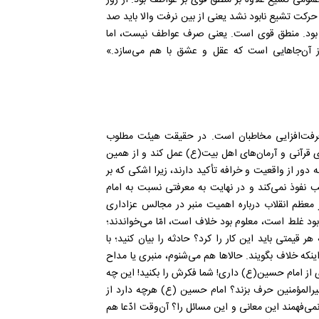
 عمومی تشیع علاوه بر منطق قوی بر عواطف بود. از روز
رکت تشیع نابود نشد یعنی از بین نرفت والا باید صد
ده بود. منطق قوی است. یعنی صرف عواطف نیست، اما
 آن‌جاهایی است که عقل و عشق با هم می‌­سازد.»
عرفت‌افزایی مخاطبان است. در حقیقت هیئت مطلوب
ی قرآنی و آرمان‌های اهل بیت(ع) عمل کند و از همین
دور از واقعیت و خرافه تأکید دارند، زیرا اشکی که بر
 نفوذ نمی‌کند و در نهایت به معرفتی نسبت به امام
عظم انقلاب درباره اهمیت منبر در مجالس عزاداری
 بود غلط است، معلوم بود خلاف است، امّا می‌خواندند؛
ر قیمتی باید این کار را کرد؟ حادثه را بیان کنید؛ با
نکه خلاف بگویند. حالاها هم می‌شنوم، منبری یا مداح
ی از امام حسین(ع) داری! شما فکرش را بکنید! این چه
یرالمؤمنین حرف بزند؟ امام حسین (ع) هرچه دارد از
می‌فهمند این معانی و این مسائل را؟ آن‌‌وقت ادّعا هم