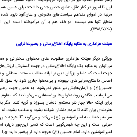
رهبر معظم انقلاب نیز در این باره می‌فرمایند: ««اولاً اساس حرکت
اول تا امروز در کنار عقل، عشق حضور جدی داشت؛ برای همین هم ح
مرتبه در امواج متلاطم سیاست‌های متعرض و عنان­‌آلود نابود ش
منطق تنها هم نیست. عواطف هم با آن درآمیخته است. این از
(۱۳۸۱/۷/۲۰).
هیئت عزاداری به مثابه پایگاه اطلاع‌رسانی و بصیرت‌افزایی
ویژگی دیگر هیئت عزاداری مطلوب، غنای محتوای سخنرانی و م
می‌توان به مثابه یک پایگاه اطلاع‌رسانی در جهت گسترش ارزش‌ها
جهت است که علما و بزرگان دین بر ارائه مطالب مستند، منطقی و به 
اساس داستان‌سرایی‌های بیهوده و بی‌محتوا جاری شود به عمق قلب
حسین(ع) و آرمان‌هایش نیز منجر نمی‌شود. به همین جهت رهبر م
می‌فرمایند: «گاهی روضه‌‌خوان‌‌ها روضه‌‌هایی می‌خواندند که معلوم
برای اینکه حالا چهار نفر مستمع دلشان بسوزد و گریه کنند. مگر به ه
هنرمندی بیان کنند تا مردم دلشان شیفته بشود و منقلب بشود، نه ای
سر منبر خطاب به امیرالمؤمنین (ع) می‌کند و می‌گوید آقا هرچه دار
حرفی است و این چه مُهمل‌‌گویی است که کسی این‌‌جور درباره ام
امیرالمؤمنین دارد، امام حسین (ع) هرچه دارد از پیغمبر دارد؛ چرا ن