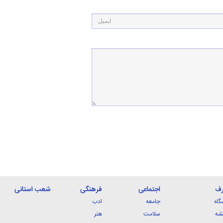
رف
اجتماعی
فرهنگی
شعب استانی
گاه
جامعه
ادب
شه
سلامت
هنر