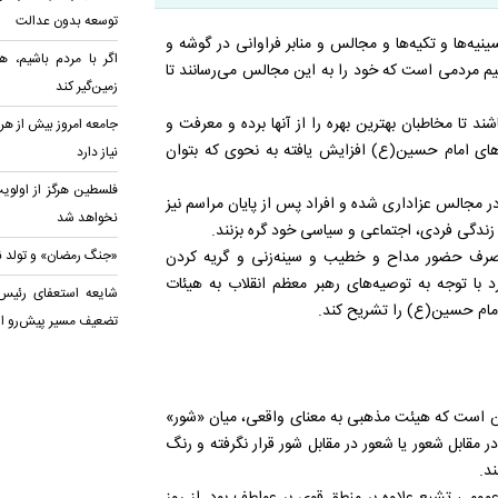
توسعه بدون عدالت
نیه‌ها و تکیه‌ها و مجالس و منابر فراوانی در گوشه و
اگر با مردم باشیم، هی
یم مردمی است که خود را به این مجالس می‌رسانند تا
زمین‌گیر کند
د تا مخاطبان بهترین بهره را از آنها برده و معرفت و
جامعه امروز بیش از هر
ای امام حسین(ع) افزایش یافته به نحوی که بتوان
نیاز دارد
فلسطین هرگز از اولو
در مجالس عزاداری شده و افراد پس از پایان مراسم نیز
نخواهد شد
 زندگی فردی، اجتماعی و سیاسی خود گره بزنند.
رف حضور مداح و خطیب و سینه‌زنی و گریه کردن
«جنگ رمضان» و تولد نظ
د با توجه به توصیه‌های رهبر معظم انقلاب به هیئات
شایعه استعفای رئیس
ام حسین(ع) را تشریح کند.
تضعیف مسیر پیش‌رو 
 این است که هیئت مذهبی به معنای واقعی، میان «شور»
 مقابل شعور یا شعور در مقابل شور قرار نگرفته و رنگ
ند.