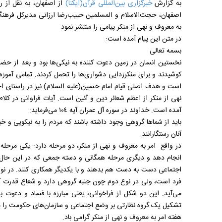
به گزارش
خبرگزاری بین‌المللی قرآن(ایکنا)
از اصفهان، به نقل از 
اصفهان، حجت‌الاسلام و المسلمین حبیب‌رضا ارزانی مدیرکل فرهنگ
به معروف و نهی از منکر پیامی را منتشر نمود.
در متن این پیام آمده است:
بسمه تعالی
نخستین انسان در زمین دعوت کننده به نیکی‌ها بود و بعد از حضر
کوشیدند و برای منکرزدایی دشواری‌ها را تحمل کردند. تمامی آموزه‌
است و هدف اصلی قیام امام حسین(علیه السلام) نیز در راستای اح
نهی از منکر از اعظم شعائر دین و آئین است. آیات فراوانی در ک
آمده است. خداوند در سوره آل عمران آیه ١٠٤ می‌فرماید:
باید از شماها گروهی وجود داشته باشند که مردم را به نیکویی و خیر 
آنان رستگارانند.
در واقع امر به معروف و نهی از منکر، دو مرحله دارد: یکی مرحله
انجام دهد و دیگری مرحله همگانی و دسته جمعی که در این حال، ه
اجتماعی دست به دست هم بدهند و با یکدیگر همکاری کنند. در نوع
فرد است، ولی در نوع دوم چون جنبه گروهی دارد و شعاع قدرت آ
می‌آید. این دو شکل از فراخوانی، یعنی مبارزه با فساد و دعوت 
تشکیل یک گروه نظارتی بر وضع اجتماعی و سازمان‌های حکومت را
هفته امر به معروف و نهی از منکر گرامی باد.