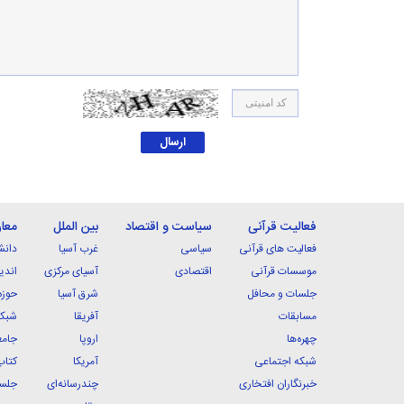
فعالیت قرآنی
سیاست و اقتصاد
بین الملل
معا
فعالیت های قرآنی
سیاسی
غرب آسیا
دانش
موسسات قرآنی
اقتصادی
آسیای مرکزی
اندی
جلسات و محافل
شرق آسیا
حوزه
مسابقات
آفریقا
شبکه
چهره‌ها
اروپا
جامع
شبکه اجتماعی
آمریکا
کتاب
خبرنگاران افتخاری
چندرسانه‌ای
جلسا