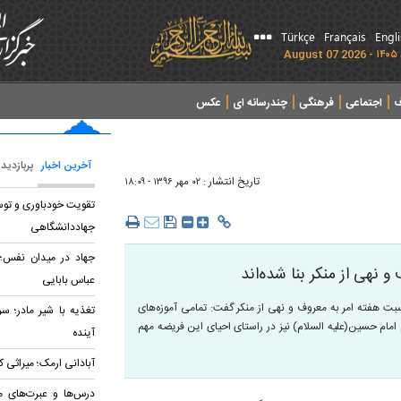
Türkçe
Français
Engl
ف
اجتماعی
فرهنگی
چندرسانه ای
عکس
آخرین اخبار
پربازدید
تاریخ انتشار :
۰۲ مهر ۱۳۹۶ - ۱۸:۰۹
تقویت خودباوری و توسع
جهاددانشگاهی
جهاد در میدان نفس؛ 
و نهی از منکر بنا شده‌اند
عباس بابایی
بت هفته امر به معروف و نهی از منکر گفت: تمامی آموزه‌های
تغذیه با شیر مادر؛ س
امام حسین(علیه السلام) نیز در راستای احیای این فریضه مهم
آینده
آبادانی ارمک؛ میراثی ک
درس‌ها و عبرت‌های م