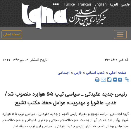
Türkçe
Français
English
فارسی
العربیة
نسخه اصلی
Toggle
navigation
کد خبر:
تاریخ انتشار :
۳۶۴۵۹۱۷
۰۲ مهر ۱۳۹۶ - ۱۷:۴۱
»
»
»
صفحه اصلی
شعب استانی
فارس
اجتماعی
رئیس جدید عقیدتی ـ سیاسی تیپ ۵۵ هوابرد منصوب شد/
غدیر، عاشورا و مهدویت؛ عوامل حفظ مكتب تشیع
گروه اجتماعی: مراسم تودیع و معارفه رئیس قدیم و جدید عقیدتی ـ سیاسی تیپ ۵۵ هوابرد
شیراز برگزار شد كه در آن از زحمات حجت‌الاسلام مجتبی جعفری قدردانی و حجت‌الاسلام
سیدعباس برهانی‌نسب به عنوان رئیس جدید عقیدتی ـ سیاسی این تیپ معارفه شد.