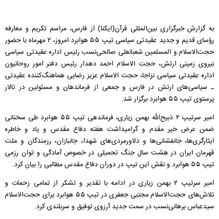
به گزارش خبرگزاری بین‌المللی قرآن(ایكنا) از فارس، مراسم تكریم و معارفه
رؤسای قدیم و جدید عقیدتی سیاسی تیپ ۵۵ هوابرد امروز، ۲ مهرماه با حضور
حجت‌الاسلام و المسلمین شعبانعلی صالحی‌نسب رئیس اداره عقیدتی سیاسی
نیروی زمینی ارتش، حجت الاسلام احمد دهدار رئیس دفتر امور روحانیون
اداره عقیدتی سیاسی نزاجا، حجت الاسلام عزیز رضایی هماهنگ‌كننده عقیدتی
ـ سیاسی‌های ارتش در فارس و جمعی از فرماندهان و مسئولین در تالار
پرستوی تیپ ۵۵ هوابرد برگزار شد.
امیر سرتیپ ۲ ذبیح‌الله بهمن زیاری، فرماندهی تیپ ۵۵ هوابرد طی سخنانی
ضمن عرض خیر مقدم و گرامیداشت هفته دفاع مقدس و یاد و خاطره
ایثارگری‌ها، جانفشانی‌ها و دلاورمردی‌های شهدا، جانبازان، رزمندگان و ملت
قهرمان ایران در هشت سال جنگ تحمیلی در خصوص آمادگی و توان رزمی
تیپ ۵۵ هوابرد و نقش این تیپ در دوران دفاع مقدس مطالبی را بیان كرد.
امیر سرتیپ ۲ بهمن زیاری در ادامه با تقدیر و تشكر از تمامی زحمات و
تلاش‌های حجت‌الاسلام مجتبی جعفری در تیپ ۵۵ هوابرد برای حجت‌الاسلام
سیدعباس برهانی‌نسب در سمت جدید آرزوی توفیق و سربلندی كرد.