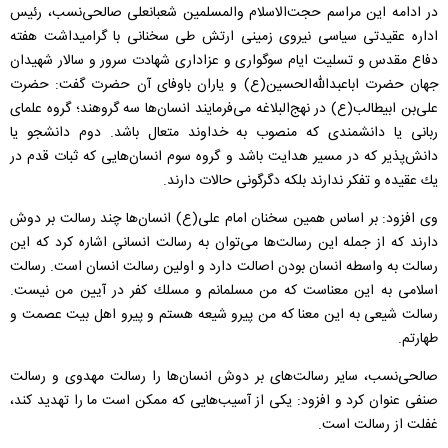
در ادامه این مراسم حجت‌الاسلام والمسلمین شعبانعلی صالحی‌نسب، رئیس
اداره عقیدتی سیاسی نیروی زمینی ارتش طی سخنانی با گرامیداشت هفته
دفاع مقدس و تسلیت ایام سوگواری و عزاداری شهادت سرور و سالار شهیدان
جهان حضرت اباعبدالله‌الحسین(ع) و یاران باوفای آن حضرت گفت: حضرت
علی‌بن ابیطالب(ع) در نهج‌البلاغه می‌فرمایند انسان‌ها سه گروهند؛ گروه علمای
ربانی یا دانشمندی كه منصوب به خداوند متعال باشد. دوم دانشجو یا
دانش‌پذیر كه در مسیر هدایت باشد و گروه سوم انسان‌هایی كه ثبات قدم در
یك عقیده و تفكر ندارند بلكه دگرگونی حالات دارند.
وی افزود: بر اساس همین سخنان امام علی(ع) انسان‌ها چند رسالت بر دوش
دارند كه از جمله این رسالت‌ها می‌توان به رسالت انسانی اشاره كرد كه این
رسالت به واسطه انسان بودن اصالت دارد و اولین رسالت انسان است. رسالت
اسلامی به این معناست كه من مسلمانم و مسلك كفر در آیین من نیست.
رسالت شیعی به این معنا كه من پیرو شیعه هستم و پیرو اهل بیت عصمت و
طهارتم.
صالحی‌نسب، سایر رسالت‌های بر دوش انسان‌ها را رسالت مهدوی و رسالت
صنفی عنوان كرد و افزود: یكی از آسیب‌هایی كه ممكن است ما را تهدید كند،
غفلت از رسالت است.