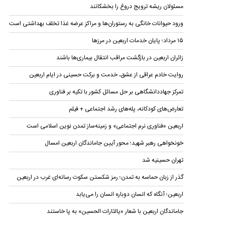
مسئولان ریشه ترویج دروغ را بخشکانند
ورود حیوانات خانگی به رستوران‌ها و مراکز عرضه غذا تخلف بهداشتی است
۱۵ مرداد؛ پایان خدمات اربعین در مرزها
زائران اربعین در بازگشت مراقب انتقال بیماری‌ها باشند
روایت خادم عراقی از عشق، خدمت و برکت حسینی در ایام اربعین
تمرکز جهاددانشگاهی بر حل مسائل کشور با تکیه بر فناوری
تعارض‌های کودکانه، پله‌های رشد اجتماعی + فیلم
اربعین «فناوری نرم اجتماعی» و زمینه‌ساز تمدن نوین اسلامی است
خونخواهی رهبر شهید؛ محور آیین جاماندگان اربعین امسال
تهران حسینیه شد
گذر از زبان حماسه به تمدن؛ رمز شکستن سکوت رسانه‌ای غرب در اربعین
اربعین؛ آنگاه که انسان دوباره انسان را می‌یابد
جاماندگان اربعین با شعار «یالثارات الحسین» به پا خاستند